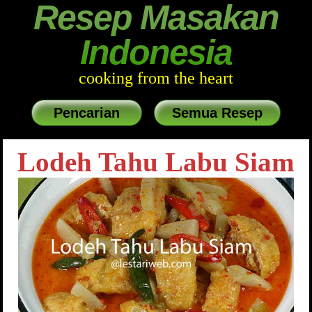
Resep Masakan
Indonesia
cooking from the heart
Pencarian
Semua Resep
Lodeh Tahu Labu Siam