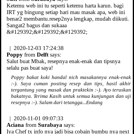
Ketemu web ini tu seperti ketemu harta karun. bagi
IRT yg bingung setiap hari mau masak apa, web ini
benar2 membantu.resep2nya lengkap, mudah diikuti.
Sangat2 bagus dan sukaaa
&#129392;&#129392;&#129392;
| 2020-12-03 17:24:38
Poppy
from
Delft
says:
Salut buat Mbak, resepnya enak-enak dan tipsnya
selalu pas buat saya!
Poppy bakat koki handal nich masakannya enak-enak
:-). Saya cuman posting resep dan tips, hasil akhir
tergantung yang masak dan praktekin :-). Ayo teruskan
bakatnya. Terima Kasih untuk semua kunjungan dan uji
resepnya :-). Salam dari tetangga...Endang
| 2020-11-01 09:07:33
Aciana
from
Surabaya
says:
Iya Chef tx info nya jadi bisa cobain bumbu nya next