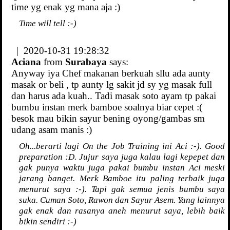
time yg enak yg mana aja :)
Time will tell :-)
| 2020-10-31 19:28:32
Aciana
from
Surabaya
says:
Anyway iya Chef makanan berkuah sllu ada aunty
masak or beli , tp aunty lg sakit jd sy yg masak full
dan harus ada kuah.. Tadi masak soto ayam tp pakai
bumbu instan merk bamboe soalnya biar cepet :(
besok mau bikin sayur bening oyong/gambas sm
udang asam manis :)
Oh...berarti lagi On the Job Training ini Aci :-). Good
preparation :D. Jujur saya juga kalau lagi kepepet dan
gak punya waktu juga pakai bumbu instan Aci meski
jarang banget. Merk Bamboe itu paling terbaik juga
menurut saya :-). Tapi gak semua jenis bumbu saya
suka. Cuman Soto, Rawon dan Sayur Asem. Yang lainnya
gak enak dan rasanya aneh menurut saya, lebih baik
bikin sendiri :-)