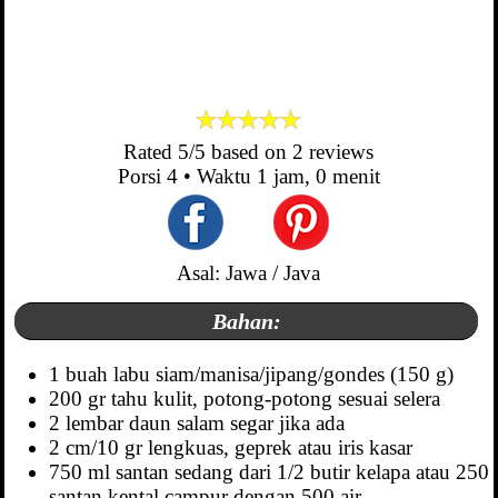
Rated
5
/5 based on
2
reviews
Porsi
4
• Waktu
1 jam, 0 menit
Asal: Jawa / Java
Bahan:
1 buah labu siam/manisa/jipang/gondes (150 g)
200 gr tahu kulit, potong-potong sesuai selera
2 lembar daun salam segar jika ada
2 cm/10 gr lengkuas, geprek atau iris kasar
750 ml santan sedang dari 1/2 butir kelapa atau 250
santan kental campur dengan 500 air