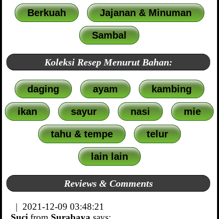
Berkuah
Jajanan & Minuman
Sambal
Koleksi Resep Menurut Bahan:
daging
ayam
kambing
ikan
sayur
nasi
mie
tahu & tempe
telur
lain lain
Reviews & Comments
| 2021-12-09 03:48:21
Suci
from
Surabaya
says: