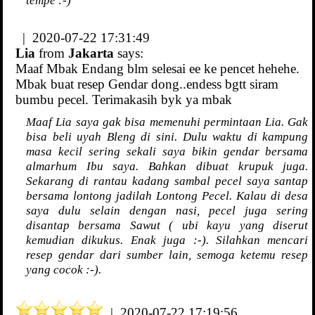
| 2020-07-22 17:31:49
Lia
from
Jakarta
says:
Maaf Mbak Endang blm selesai ee ke pencet hehehe.
Mbak buat resep Gendar dong..endess bgtt siram
bumbu pecel. Terimakasih byk ya mbak
Maaf Lia saya gak bisa memenuhi permintaan Lia. Gak
bisa beli uyah Bleng di sini. Dulu waktu di kampung
masa kecil sering sekali saya bikin gendar bersama
almarhum Ibu saya. Bahkan dibuat krupuk juga.
Sekarang di rantau kadang sambal pecel saya santap
bersama lontong jadilah Lontong Pecel. Kalau di desa
saya dulu selain dengan nasi, pecel juga sering
disantap bersama Sawut ( ubi kayu yang diserut
kemudian dikukus. Enak juga :-). Silahkan mencari
resep gendar dari sumber lain, semoga ketemu resep
yang cocok :-).
| 2020-07-22 17:19:56