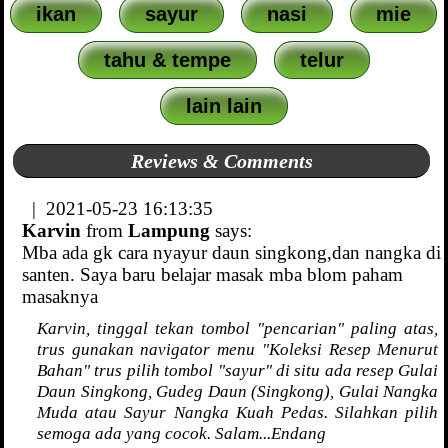
ikan
sayur
nasi
mie
tahu & tempe
telur
lain lain
Reviews & Comments
| 2021-05-23 16:13:35
Karvin
from
Lampung
says:
Mba ada gk cara nyayur daun singkong,dan nangka di
santen. Saya baru belajar masak mba blom paham
masaknya
Karvin, tinggal tekan tombol "pencarian" paling atas,
trus gunakan navigator menu "Koleksi Resep Menurut
Bahan" trus pilih tombol "sayur" di situ ada resep Gulai
Daun Singkong, Gudeg Daun (Singkong), Gulai Nangka
Muda atau Sayur Nangka Kuah Pedas. Silahkan pilih
semoga ada yang cocok. Salam...Endang