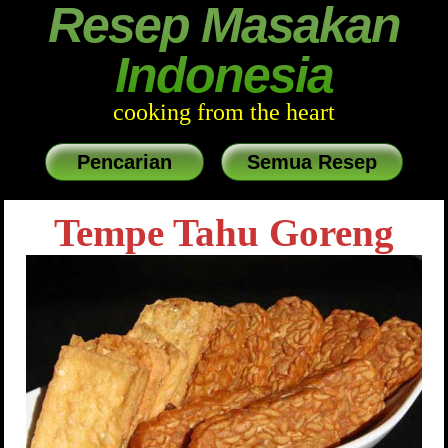
Resep Masakan
Indonesia
cooking from the heart
Pencarian
Semua Resep
Tempe Tahu Goreng