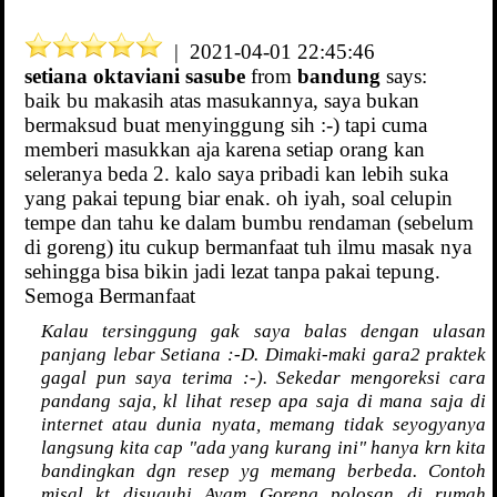
| 2021-04-01 22:45:46
setiana oktaviani sasube
from
bandung
says:
baik bu makasih atas masukannya, saya bukan
bermaksud buat menyinggung sih :-) tapi cuma
memberi masukkan aja karena setiap orang kan
seleranya beda 2. kalo saya pribadi kan lebih suka
yang pakai tepung biar enak. oh iyah, soal celupin
tempe dan tahu ke dalam bumbu rendaman (sebelum
di goreng) itu cukup bermanfaat tuh ilmu masak nya
sehingga bisa bikin jadi lezat tanpa pakai tepung.
Semoga Bermanfaat
Kalau tersinggung gak saya balas dengan ulasan
panjang lebar Setiana :-D. Dimaki-maki gara2 praktek
gagal pun saya terima :-). Sekedar mengoreksi cara
pandang saja, kl lihat resep apa saja di mana saja di
internet atau dunia nyata, memang tidak seyogyanya
langsung kita cap "ada yang kurang ini" hanya krn kita
bandingkan dgn resep yg memang berbeda. Contoh
misal kt disuguhi Ayam Goreng polosan di rumah