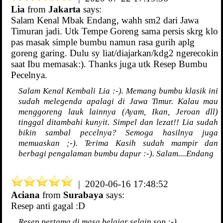
Lia
from
Jakarta
says:
Salam Kenal Mbak Endang, wahh sm2 dari Jawa
Timuran jadi. Utk Tempe Goreng sama persis skrg klo
pas masak simple bumbu namun rasa gurih aplg
goreng garing. Dulu sy liat/diajarkan/kdg2 ngerecokin
saat Ibu memasak:). Thanks juga utk Resep Bumbu
Pecelnya.
Salam Kenal Kembali Lia :-). Memang bumbu klasik ini
sudah melegenda apalagi di Jawa Timur. Kalau mau
menggoreng lauk lainnya (Ayam, Ikan, Jeroan dll)
tinggal ditambahi kunyit. Simpel dan lezat!! Lia sudah
bikin sambal pecelnya? Semoga hasilnya juga
memuaskan ;-). Terima Kasih sudah mampir dan
berbagi pengalaman bumbu dapur :-). Salam....Endang
| 2020-06-16 17:48:52
Aciana
from
Surabaya
says:
Resep anti gagal :D
Resep pertama di masa belajar selain sop :-)