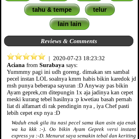
tahu & tempe
telur
lain lain
Reviews & Comments
| 2020-07-23 18:23:32
Aciana
from
Surabaya
says:
Yummmy pagi ini udh goreng. dimakan sm sambal
pecel instan LOL soalnya kmrn habis bikin karedok jd
msh punya beberapa sayuran :D Anyway pas bikin
Ayam geprek,cm ditepungin 1x aja jadinya kan cepet
meski kurang tebel hasilnya :p kwetiau basah pernah
liat di alfamart di rak pendingin nya , iya Chef pasti
lebih cepet exp nya :D
Waduh enak gila itu nasi pecel sama ikan asin aja enak
wa ka kkk :-). Oo bikin Ayam Geprek versi instant
express ya :-D. Menurut saya semakin tebal dan keriting