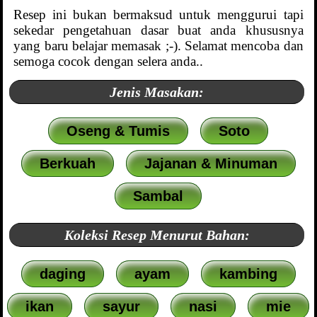
Resep ini bukan bermaksud untuk menggurui tapi
sekedar pengetahuan dasar buat anda khususnya
yang baru belajar memasak ;-). Selamat mencoba dan
semoga cocok dengan selera anda..
Jenis Masakan:
Oseng & Tumis
Soto
Berkuah
Jajanan & Minuman
Sambal
Koleksi Resep Menurut Bahan:
daging
ayam
kambing
ikan
sayur
nasi
mie