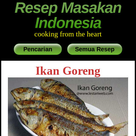
Resep Masakan
Indonesia
cooking from the heart
Pencarian
Semua Resep
Ikan Goreng