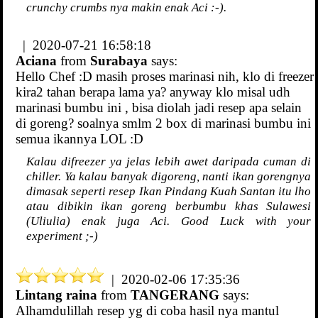
crunchy crumbs nya makin enak Aci :-).
| 2020-07-21 16:58:18
Aciana
from
Surabaya
says:
Hello Chef :D masih proses marinasi nih, klo di freezer
kira2 tahan berapa lama ya? anyway klo misal udh
marinasi bumbu ini , bisa diolah jadi resep apa selain
di goreng? soalnya smlm 2 box di marinasi bumbu ini
semua ikannya LOL :D
Kalau difreezer ya jelas lebih awet daripada cuman di
chiller. Ya kalau banyak digoreng, nanti ikan gorengnya
dimasak seperti resep Ikan Pindang Kuah Santan itu lho
atau dibikin ikan goreng berbumbu khas Sulawesi
(Uliulia) enak juga Aci. Good Luck with your
experiment ;-)
| 2020-02-06 17:35:36
Lintang raina
from
TANGERANG
says:
Alhamdulillah resep yg di coba hasil nya mantul