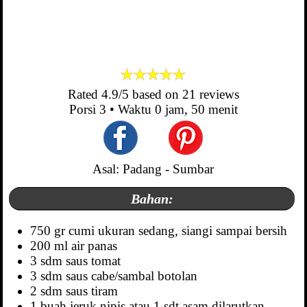
Rated
4.9
/5 based on
21
reviews
Porsi
3
• Waktu
0 jam, 50 menit
Asal: Padang - Sumbar
Bahan:
750 gr cumi ukuran sedang, siangi sampai bersih
200 ml air panas
3 sdm saus tomat
3 sdm saus cabe/sambal botolan
2 sdm saus tiram
1 buah jeruk nipis atau 1 sdt asam dilarutkan