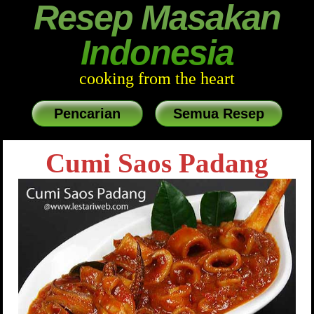
Resep Masakan
Indonesia
cooking from the heart
Pencarian
Semua Resep
Cumi Saos Padang