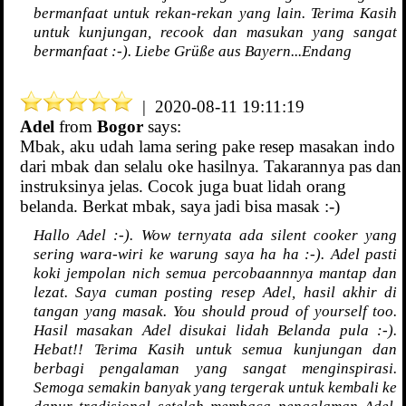
bermanfaat untuk rekan-rekan yang lain. Terima Kasih
untuk kunjungan, recook dan masukan yang sangat
bermanfaat :-). Liebe Grüße aus Bayern...Endang
| 2020-08-11 19:11:19
Adel
from
Bogor
says:
Mbak, aku udah lama sering pake resep masakan indo
dari mbak dan selalu oke hasilnya. Takarannya pas dan
instruksinya jelas. Cocok juga buat lidah orang
belanda. Berkat mbak, saya jadi bisa masak :-)
Hallo Adel :-). Wow ternyata ada silent cooker yang
sering wara-wiri ke warung saya ha ha :-). Adel pasti
koki jempolan nich semua percobaannnya mantap dan
lezat. Saya cuman posting resep Adel, hasil akhir di
tangan yang masak. You should proud of yourself too.
Hasil masakan Adel disukai lidah Belanda pula :-).
Hebat!! Terima Kasih untuk semua kunjungan dan
berbagi pengalaman yang sangat menginspirasi.
Semoga semakin banyak yang tergerak untuk kembali ke
dapur tradisional setelah membaca pengalaman Adel.