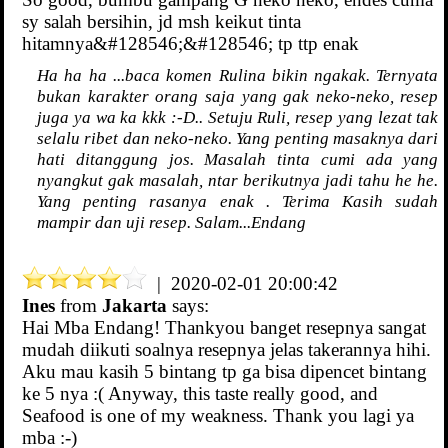
sy salah bersihin, jd msh keikut tinta
hitamnya&#128546;&#128546; tp ttp enak
Ha ha ha ...baca komen Rulina bikin ngakak. Ternyata
bukan karakter orang saja yang gak neko-neko, resep
juga ya wa ka kkk :-D.. Setuju Ruli, resep yang lezat tak
selalu ribet dan neko-neko. Yang penting masaknya dari
hati ditanggung jos. Masalah tinta cumi ada yang
nyangkut gak masalah, ntar berikutnya jadi tahu he he.
Yang penting rasanya enak . Terima Kasih sudah
mampir dan uji resep. Salam...Endang
| 2020-02-01 20:00:42
Ines
from
Jakarta
says:
Hai Mba Endang! Thankyou banget resepnya sangat
mudah diikuti soalnya resepnya jelas takerannya hihi.
Aku mau kasih 5 bintang tp ga bisa dipencet bintang
ke 5 nya :( Anyway, this taste really good, and
Seafood is one of my weakness. Thank you lagi ya
mba :-)