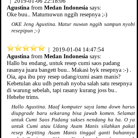
| 2019-01-06 22:18:06
Agustina
from
Medan Indonesia
says:
Oke buu.. Maturnuwun nggih resepnya ;-)
OKE Jeng Agustina. Matur nuwun nggih sampun nyobi
resepipun ;-)
| 2019-01-04 14:47:54
Agustina
from
Medan Indonesia
says:
Hallo bu endang, untuk resep cumi saos padang
rasanya juara bangett buu.. Makasi byk resepnya :-) .
Oia, apa ibu pny resep udang/cumi asam manis?
Kebetulan aku udh pernah nyoba salah satu resepnya
di warung sebelah, tapi rasany kurang joss bu..
Hehehe trims.
Hallo Agustina. Maaf komputer saya lama down harus
diupgrade baru sekarang bisa jawab komen. Selamat
untuk Cumi Saos Padang sukses nendang ha ha. O ya
untuk Cumi atau Udang Asam Manis silahkan pakai
resep Kepiting Asam Manis tinggal ganti bahannya