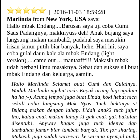
| 2016-11-03 18:59:28
Marlinda
from
New York, USA
says:
Hallo mbak Endang....Barusan saya uji coba Cumi
Saus Padangnya, makknyuss deh! Anak bujang saya
langsung makan nambah2, padahal saya masukin
irisan jamur putih biar banyak, hehe. Hari ini, saya
coba gulai daun kale ala mbak Endang (light
version),....came out ... mantaafff!!! Makasih mbak
udah berbagi ilmu masaknya. Sehat dan sukses sll buat
mbak Endang dan keluarga, aamiin.
Hallo Marlinda Selamat buat Cumi dan Gulainya.
Waduh Marlinda ngebut nich. Kayak orang lagi ngidam
ha ha ;-). Acung jempol juga buat Linda, koki hebat nich
sekali coba langsung Mak Nyos. Tuch buktinya si
Bujang makan dengan lahap. Lidah anak2 tuch jujur
lho, kalau enak makan lahap kl gak enak gak bakalan
disentuh!. Anyway bagus juga tuch idenya dgn
tambahan jamur biar tambah banyak. Thx for sharing.
Makasih juga sudah wira-wiri ke warung nyempil nich.