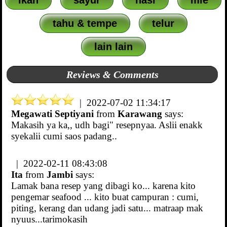
tahu & tempe
telur
lain lain
Reviews & Comments
| 2022-07-02 11:34:17
Megawati Septiyani
from
Karawang
says:
Makasih ya ka,, udh bagi" resepnyaa. Aslii enakk
syekalii cumi saos padang..
| 2022-02-11 08:43:08
Ita
from
Jambi
says:
Lamak bana resep yang dibagi ko... karena kito
pengemar seafood ... kito buat campuran : cumi,
piting, kerang dan udang jadi satu... matraap mak
nyuus...tarimokasih