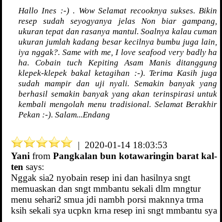
Hallo Ines :-) . Wow Selamat recooknya sukses. Bikin
resep sudah seyogyanya jelas Non biar gampang,
ukuran tepat dan rasanya mantul. Soalnya kalau cuman
ukuran jumlah kadang besar kecilnya bumbu juga lain,
iya nggak?. Same with me, I love seafood very badly ha
ha. Cobain tuch Kepiting Asam Manis ditanggung
klepek-klepek bakal ketagihan :-). Terima Kasih juga
sudah mampir dan uji nyali. Semakin banyak yang
berhasil semakin banyak yang akan terinspirasi untuk
kembali mengolah menu tradisional. Selamat Berakhir
Pekan :-). Salam...Endang
| 2020-01-14 18:03:53
Yani
from
Pangkalan bun kotawaringin barat kal-
ten
says:
Nggak sia2 nyobain resep ini dan hasilnya sngt
memuaskan dan sngt mmbantu sekali dlm mngtur
menu sehari2 smua jdi nambh porsi maknnya trma
ksih sekali sya ucpkn krna resep ini sngt mmbantu sya