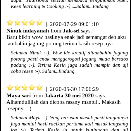
Keep learning & Cooking :-) ....Salam...Endang
| 2020-07-29 09:01:10
Ninuk indayanah
from
Jak-sel
says:
Baru bikin wow hasilnya enak jadi semangat deh.aku
tambahin jagung potong.terima kasih resep nya
Selamat Ninuk :-). Wow ide kreatif ditambahin jagung
potong pasti enak menggerogoti jagung muda bersaos
padang :-). Terima Kasih juga sudah mampir dan uji
coba resep :-). Salam...Endang
| 2020-05-30 17:06:29
Maya sari
from
Jakarta 30 mei 2020
says:
Alhamdulillah dah dicoba rasany mantul.. Makasih
resepny..:-)
Selamat Maya :-). Yang barusan masak pasti tangannya
juga mantul hasil racikan pertama kali masak langsung
jos :-). Terima Kasih jg untuk kunjungan dan uji