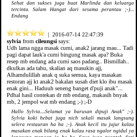
Sehat dan sukses juga buat Marlinda dan keluarga
tercinta. Salam Hangat dari sesama perantau ;-)...
Endang
| 2016-07-14 22:47:39
sylvia
from
cileungsi
says:
Udh lama ngga masak cumi, anak2 jarang mau... Tadi
pagi dapat lauk'a cumi bingung masak apa? Buka
resep mb endang ada cumi saos padang.. Bismillah..
dkulkas ada tahu, skalian aq masukin ajj,
Alhamdulillah anak q suka semua, kaya masakan
restoran ajj kt anak2 bakalan susah diet klo ibu masak
enak gini... Haduuh seneng banget d'puji anak"...
Pdhal hasil contekan dr mb endang, makasih bnyak
mb, 2 jempol wat mb endang ;-) ;-D
Hallo Sylvia....Selamat ya barusan dipuji Anak" ;-).
Sylvia koki hebat juga nich sekali masak langsung
selera restauran ha ha ;-). Anak kecil itu jujur kalau
masakan enak bilang enak kalau rasa ngalor ngidul ya
langsung mangap jg he he. Saya juga nyontek dari