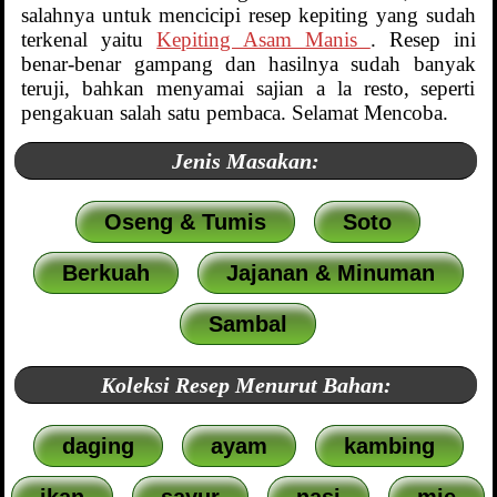
salahnya untuk mencicipi resep kepiting yang sudah
terkenal yaitu
Kepiting Asam Manis
. Resep ini
benar-benar gampang dan hasilnya sudah banyak
teruji, bahkan menyamai sajian a la resto, seperti
pengakuan salah satu pembaca. Selamat Mencoba.
Jenis Masakan:
Oseng & Tumis
Soto
Berkuah
Jajanan & Minuman
Sambal
Koleksi Resep Menurut Bahan:
daging
ayam
kambing
ikan
sayur
nasi
mie