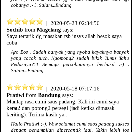
cobanya :-.). Salam...Endang
| 2020-05-23 02:34:56
Sochib
from
Magelang
says:
Saya tertarik dg masakan tsb insys allah besok saya
coba
Ayo Bos . Sudah banyak yang nyoba kayaknya banyak
yang cocok tuch. Ngomong2 sudah bikik Tumis Tahu
Pedasnya??! Semoga percobaannya berhasil :-) .
Salam...Endang
| 2020-05-18 07:17:16
Pratiwi
from
Bandung
says:
Mantap rasa cumi saus padang. Kali ini cumi saya
kerat2 dan potong2 persegi (jadi ketika dimasak
keriting). Terima kasih ya..
Hallo Pratiwi ;-). Wow selamat cumi saos padang sukses
dengan penampilan dipercantik lagi. Yakin lebih jos