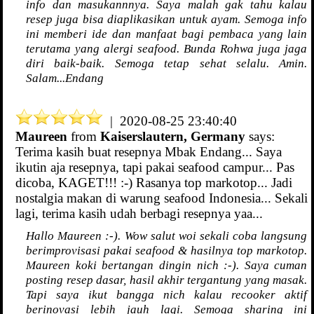
info dan masukannnya. Saya malah gak tahu kalau
resep juga bisa diaplikasikan untuk ayam. Semoga info
ini memberi ide dan manfaat bagi pembaca yang lain
terutama yang alergi seafood. Bunda Rohwa juga jaga
diri baik-baik. Semoga tetap sehat selalu. Amin.
Salam...Endang
| 2020-08-25 23:40:40
Maureen
from
Kaiserslautern, Germany
says:
Terima kasih buat resepnya Mbak Endang... Saya
ikutin aja resepnya, tapi pakai seafood campur... Pas
dicoba, KAGET!!! :-) Rasanya top markotop... Jadi
nostalgia makan di warung seafood Indonesia... Sekali
lagi, terima kasih udah berbagi resepnya yaa...
Hallo Maureen :-). Wow salut woi sekali coba langsung
berimprovisasi pakai seafood & hasilnya top markotop.
Maureen koki bertangan dingin nich :-). Saya cuman
posting resep dasar, hasil akhir tergantung yang masak.
Tapi saya ikut bangga nich kalau recooker aktif
berinovasi lebih jauh lagi. Semoga sharing ini