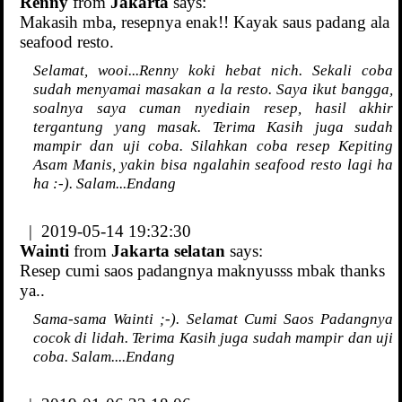
Renny
from
Jakarta
says:
Makasih mba, resepnya enak!! Kayak saus padang ala
seafood resto.
Selamat, wooi...Renny koki hebat nich. Sekali coba
sudah menyamai masakan a la resto. Saya ikut bangga,
soalnya saya cuman nyediain resep, hasil akhir
tergantung yang masak. Terima Kasih juga sudah
mampir dan uji coba. Silahkan coba resep Kepiting
Asam Manis, yakin bisa ngalahin seafood resto lagi ha
ha :-). Salam...Endang
| 2019-05-14 19:32:30
Wainti
from
Jakarta selatan
says:
Resep cumi saos padangnya maknyusss mbak thanks
ya..
Sama-sama Wainti ;-). Selamat Cumi Saos Padangnya
cocok di lidah. Terima Kasih juga sudah mampir dan uji
coba. Salam....Endang