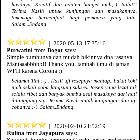
hasilnya. Kreatif dan telaten banget nich;-). Salut!!
Terima Kasih untuk kunjungan dan masukannya.
Smemoga bermanfaat bagi pembaca yang lain.
Salam...Endang
| 2020-05-13 17:35:16
Purwatini
from
Bogor
says:
Simple bumbunya dan mudah bikinnya dna rasanya
Mantaaabbbbb!! Thank you, tambah ilmu di jaman
WFH karena Corona :)
Selamat Tini :-) . Hasil uji resepnya mantap...bakat koki
nich sekali coba langsung sukses. Resep yang lezat tak
selalu ribet dan banyak bumbu asal masaknya dari hati
ditanggung sip. Terima Kasih untuk kunjungan dan uji
cobanya :-). Salam..Endang
| 2020-02-10 21:52:19
Rulina
from
Jayapura
says:
So good, bumbu gampang G neko neko, endes cuma