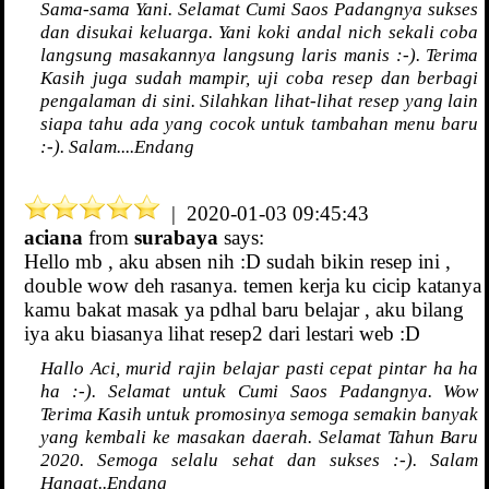
Sama-sama Yani. Selamat Cumi Saos Padangnya sukses
dan disukai keluarga. Yani koki andal nich sekali coba
langsung masakannya langsung laris manis :-). Terima
Kasih juga sudah mampir, uji coba resep dan berbagi
pengalaman di sini. Silahkan lihat-lihat resep yang lain
siapa tahu ada yang cocok untuk tambahan menu baru
:-). Salam....Endang
| 2020-01-03 09:45:43
aciana
from
surabaya
says:
Hello mb , aku absen nih :D sudah bikin resep ini ,
double wow deh rasanya. temen kerja ku cicip katanya
kamu bakat masak ya pdhal baru belajar , aku bilang
iya aku biasanya lihat resep2 dari lestari web :D
Hallo Aci, murid rajin belajar pasti cepat pintar ha ha
ha :-). Selamat untuk Cumi Saos Padangnya. Wow
Terima Kasih untuk promosinya semoga semakin banyak
yang kembali ke masakan daerah. Selamat Tahun Baru
2020. Semoga selalu sehat dan sukses :-). Salam
Hangat..Endang