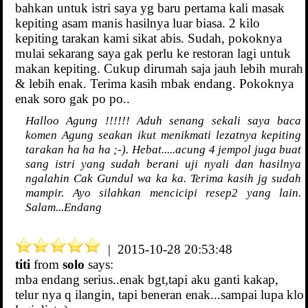
bahkan untuk istri saya yg baru pertama kali masak
kepiting asam manis hasilnya luar biasa. 2 kilo
kepiting tarakan kami sikat abis. Sudah, pokoknya
mulai sekarang saya gak perlu ke restoran lagi untuk
makan kepiting. Cukup dirumah saja jauh lebih murah
& lebih enak. Terima kasih mbak endang. Pokoknya
enak soro gak po po..
Halloo Agung !!!!!! Aduh senang sekali saya baca
komen Agung seakan ikut menikmati lezatnya kepiting
tarakan ha ha ha ;-). Hebat.....acung 4 jempol juga buat
sang istri yang sudah berani uji nyali dan hasilnya
ngalahin Cak Gundul wa ka ka. Terima kasih jg sudah
mampir. Ayo silahkan mencicipi resep2 yang lain.
Salam...Endang
| 2015-10-28 20:53:48
titi
from
solo
says:
mba endang serius..enak bgt,tapi aku ganti kakap,
telur nya q ilangin, tapi beneran enak...sampai lupa klo