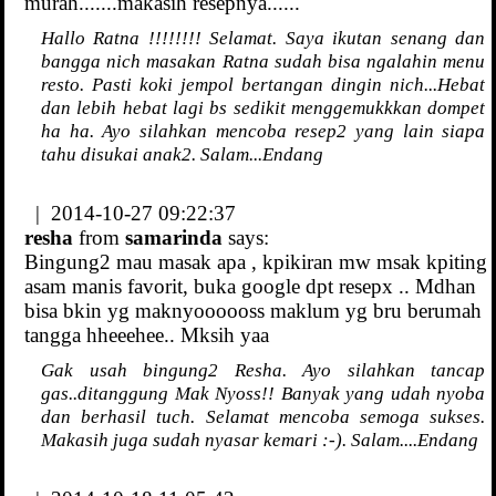
murah.......makasih resepnya......
Hallo Ratna !!!!!!!! Selamat. Saya ikutan senang dan
bangga nich masakan Ratna sudah bisa ngalahin menu
resto. Pasti koki jempol bertangan dingin nich...Hebat
dan lebih hebat lagi bs sedikit menggemukkkan dompet
ha ha. Ayo silahkan mencoba resep2 yang lain siapa
tahu disukai anak2. Salam...Endang
| 2014-10-27 09:22:37
resha
from
samarinda
says:
Bingung2 mau masak apa , kpikiran mw msak kpiting
asam manis favorit, buka google dpt resepx .. Mdhan
bisa bkin yg maknyoooooss maklum yg bru berumah
tangga hheeehee.. Mksih yaa
Gak usah bingung2 Resha. Ayo silahkan tancap
gas..ditanggung Mak Nyoss!! Banyak yang udah nyoba
dan berhasil tuch. Selamat mencoba semoga sukses.
Makasih juga sudah nyasar kemari :-). Salam....Endang