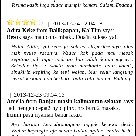
Terima kasih juga sudah mampir kemari. Salam..Endang
| 2013-12-24 12:04:18
Adita Keke
from
Balikpapan, KalTim
says:
Besok saya mau coba mbak.. Doa'in sukses ya!!
Hallo Adita, yoi..semoga sukses eksperimennya plus
mak nyuss rasanya. Waduh kok pada mau masak
kepiting jadi ngiri nich air liur udah ikutan ngeces..
Sekedar tips : waktu mau nambahin telur kocok,
singkirin kepiting ke tepi wajan, biar telur langsung
masuk ke kuah dan berbutir-butir rata. Salam...Endang
| 2013-12-23 09:54:15
Amelia
from
Banjar masin kalimantan selatan
says:
Jadi pengen cepat2 nyicipinx. hrs buru2 masakx.
hemm pasti nyaman banar rasax.
Ayo buruan Lia....ditanggung nggak kecewa dech.
Waduh bayangin aja sudah ikutan ngiler sendiri hi hi.