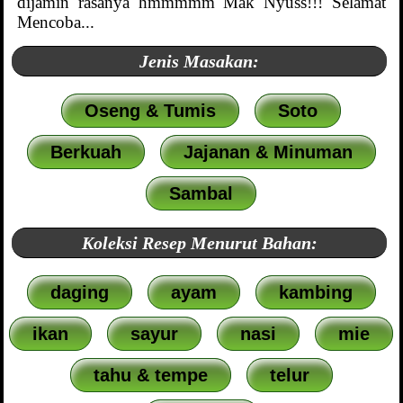
dijamin rasanya hmmmmm Mak Nyuss!!! Selamat
Mencoba...
Jenis Masakan:
Oseng & Tumis
Soto
Berkuah
Jajanan & Minuman
Sambal
Koleksi Resep Menurut Bahan:
daging
ayam
kambing
ikan
sayur
nasi
mie
tahu & tempe
telur