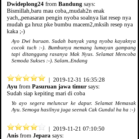
Dwideplong24
from
Bandung
says:
Bismillah,baru mau coba,,mudah2n enak
yach,,penasaran pengin nyoba soalnya liat resep nya
mudah ga hruz pke bumbu macem2,mksih resep nya
kaka ;-)
Ayo Dwi buruan. Sudah banyak yang nyoba kayaknya
cocok tuch :-). Bumbunya memang lumayan gampang
tapi ditanggung rasanya Mak Nyus. Selamat Mencoba
Semoda Sukses :-). Salam..Endang
| 2019-12-31 16:35:28
Ayu
from
Pasuruan jawa timur
says:
Sudah siap kepiting mari di coba
Yo ayo segera meluncur ke dapur. Selamat Memasak
Ayu. Semoga hasilnya juga seenak Cak Gundul ha ha :-)
| 2019-11-21 07:10:50
Anis
from
Jepara
says: