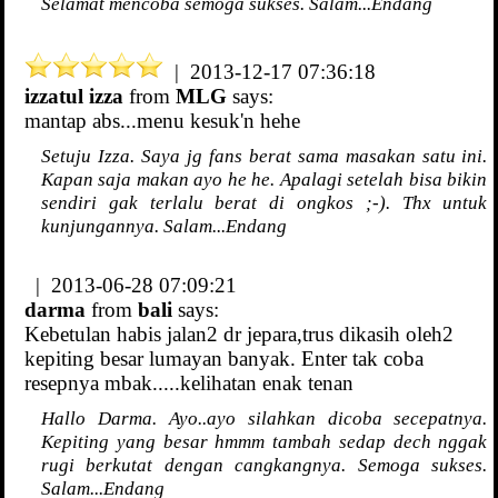
Selamat mencoba semoga sukses. Salam...Endang
| 2013-12-17 07:36:18
izzatul izza
from
MLG
says:
mantap abs...menu kesuk'n hehe
Setuju Izza. Saya jg fans berat sama masakan satu ini.
Kapan saja makan ayo he he. Apalagi setelah bisa bikin
sendiri gak terlalu berat di ongkos ;-). Thx untuk
kunjungannya. Salam...Endang
| 2013-06-28 07:09:21
darma
from
bali
says:
Kebetulan habis jalan2 dr jepara,trus dikasih oleh2
kepiting besar lumayan banyak. Enter tak coba
resepnya mbak.....kelihatan enak tenan
Hallo Darma. Ayo..ayo silahkan dicoba secepatnya.
Kepiting yang besar hmmm tambah sedap dech nggak
rugi berkutat dengan cangkangnya. Semoga sukses.
Salam...Endang