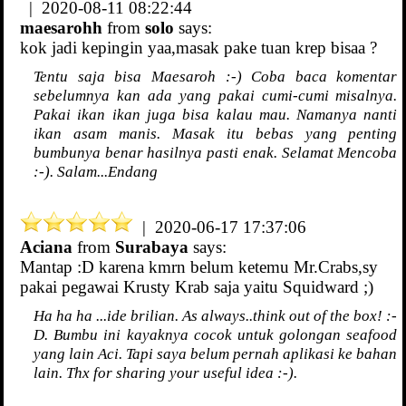
| 2020-08-11 08:22:44
maesarohh
from
solo
says:
kok jadi kepingin yaa,masak pake tuan krep bisaa ?
Tentu saja bisa Maesaroh :-) Coba baca komentar
sebelumnya kan ada yang pakai cumi-cumi misalnya.
Pakai ikan ikan juga bisa kalau mau. Namanya nanti
ikan asam manis. Masak itu bebas yang penting
bumbunya benar hasilnya pasti enak. Selamat Mencoba
:-). Salam...Endang
| 2020-06-17 17:37:06
Aciana
from
Surabaya
says:
Mantap :D karena kmrn belum ketemu Mr.Crabs,sy
pakai pegawai Krusty Krab saja yaitu Squidward ;)
Ha ha ha ...ide brilian. As always..think out of the box! :-
D. Bumbu ini kayaknya cocok untuk golongan seafood
yang lain Aci. Tapi saya belum pernah aplikasi ke bahan
lain. Thx for sharing your useful idea :-).