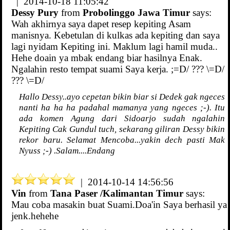
| 2014-10-18 11:05:42
Dessy Pury
from
Probolinggo Jawa Timur
says:
Wah akhirnya saya dapet resep kepiting Asam
manisnya. Kebetulan di kulkas ada kepiting dan saya
lagi nyidam Kepiting ini. Maklum lagi hamil muda..
Hehe doain ya mbak endang biar hasilnya Enak.
Ngalahin resto tempat suami Saya kerja. ;=D/ ??? \=D/
??? \=D/
Hallo Dessy..ayo cepetan bikin biar si Dedek gak ngeces
nanti ha ha ha padahal mamanya yang ngeces ;-). Itu
ada komen Agung dari Sidoarjo sudah ngalahin
Kepiting Cak Gundul tuch, sekarang giliran Dessy bikin
rekor baru. Selamat Mencoba...yakin dech pasti Mak
Nyuss ;-) .Salam....Endang
| 2014-10-14 14:56:56
Vin
from
Tana Paser /Kalimantan Timur
says:
Mau coba masakin buat Suami.Doa'in Saya berhasil ya
jenk.hehehe