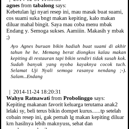
agnes
from
tabalong
says:
Kebetulan lgi nyari resep ini, mau masak buat suami,
cos suami suka bngt makan kepiting, kalo makan
diluar mahal bingit. Saya mau coba menu mbak
Endang y. Semoga sukses. Aamiiin. Makasih y mbak
;)
Ayo Agnes buruan bikin hadiah buat suami di akhir
tahun he he. Memang berat diongkos kalau makan
kepiting di restauran tapi bikin sendiri tidak susah kok.
Sudah banyak yang nyoba kayaknya cocok tuch.
Selamat Uji Nyali semoga rasanya nendang ;-).
Salam...Endang
| 2014-11-24 18:20:31
Wahyu Ratnawati
from
Probolinggo
says:
Kepiting makanan favorit keluarga terutama anak2
lelaki sy, beli terus bikin dompet kurus......tp setelah
cobain resep ini, gak pernah lg makan kepiting diluar
krn hasilnya lebih maknyuss, sehat dan