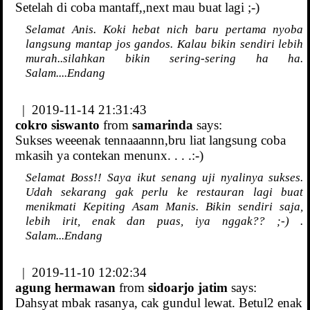
Setelah di coba mantaff,,next mau buat lagi ;-)
Selamat Anis. Koki hebat nich baru pertama nyoba
langsung mantap jos gandos. Kalau bikin sendiri lebih
murah..silahkan bikin sering-sering ha ha.
Salam....Endang
| 2019-11-14 21:31:43
cokro siswanto
from
samarinda
says:
Sukses weeenak tennaaannn,bru liat langsung coba
mkasih ya contekan menunx. . . .:-)
Selamat Boss!! Saya ikut senang uji nyalinya sukses.
Udah sekarang gak perlu ke restauran lagi buat
menikmati Kepiting Asam Manis. Bikin sendiri saja,
lebih irit, enak dan puas, iya nggak?? ;-) .
Salam...Endang
| 2019-11-10 12:02:34
agung hermawan
from
sidoarjo jatim
says:
Dahsyat mbak rasanya, cak gundul lewat. Betul2 enak