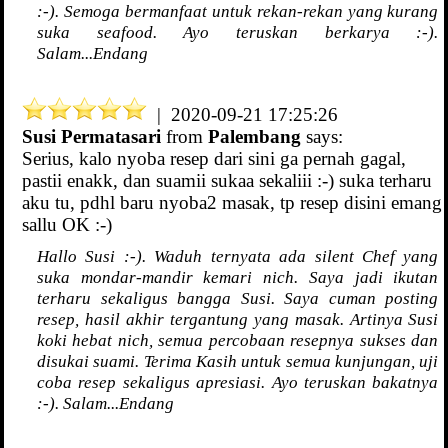
:-). Semoga bermanfaat untuk rekan-rekan yang kurang
suka seafood. Ayo teruskan berkarya :-).
Salam...Endang
| 2020-09-21 17:25:26
Susi Permatasari
from
Palembang
says:
Serius, kalo nyoba resep dari sini ga pernah gagal,
pastii enakk, dan suamii sukaa sekaliii :-) suka terharu
aku tu, pdhl baru nyoba2 masak, tp resep disini emang
sallu OK :-)
Hallo Susi :-). Waduh ternyata ada silent Chef yang
suka mondar-mandir kemari nich. Saya jadi ikutan
terharu sekaligus bangga Susi. Saya cuman posting
resep, hasil akhir tergantung yang masak. Artinya Susi
koki hebat nich, semua percobaan resepnya sukses dan
disukai suami. Terima Kasih untuk semua kunjungan, uji
coba resep sekaligus apresiasi. Ayo teruskan bakatnya
:-). Salam...Endang