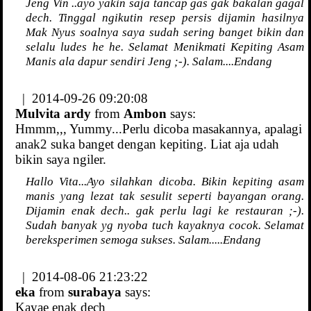
Jeng Vin ..ayo yakin saja tancap gas gak bakalan gagal
dech. Tinggal ngikutin resep persis dijamin hasilnya
Mak Nyus soalnya saya sudah sering banget bikin dan
selalu ludes he he. Selamat Menikmati Kepiting Asam
Manis ala dapur sendiri Jeng ;-). Salam....Endang
| 2014-09-26 09:20:08
Mulvita ardy
from
Ambon
says:
Hmmm,,, Yummy...Perlu dicoba masakannya, apalagi
anak2 suka banget dengan kepiting. Liat aja udah
bikin saya ngiler.
Hallo Vita...Ayo silahkan dicoba. Bikin kepiting asam
manis yang lezat tak sesulit seperti bayangan orang.
Dijamin enak dech.. gak perlu lagi ke restauran ;-).
Sudah banyak yg nyoba tuch kayaknya cocok. Selamat
bereksperimen semoga sukses. Salam.....Endang
| 2014-08-06 21:23:22
eka
from
surabaya
says:
Kayae enak dech