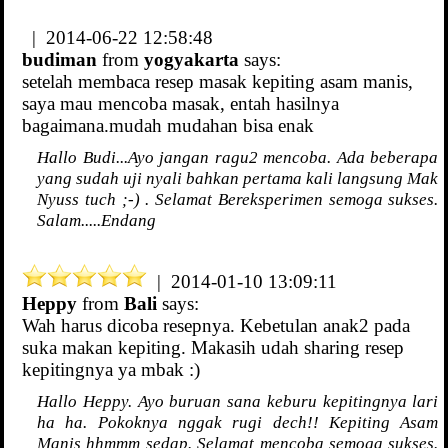
| 2014-06-22 12:58:48
budiman
from
yogyakarta
says:
setelah membaca resep masak kepiting asam manis,
saya mau mencoba masak, entah hasilnya
bagaimana.mudah mudahan bisa enak
Hallo Budi...Ayo jangan ragu2 mencoba. Ada beberapa
yang sudah uji nyali bahkan pertama kali langsung Mak
Nyuss tuch ;-) . Selamat Bereksperimen semoga sukses.
Salam.....Endang
| 2014-01-10 13:09:11
Heppy
from
Bali
says:
Wah harus dicoba resepnya. Kebetulan anak2 pada
suka makan kepiting. Makasih udah sharing resep
kepitingnya ya mbak :)
Hallo Heppy. Ayo buruan sana keburu kepitingnya lari
ha ha. Pokoknya nggak rugi dech!! Kepiting Asam
Manis hhmmm sedap. Selamat mencoba semoga sukses.