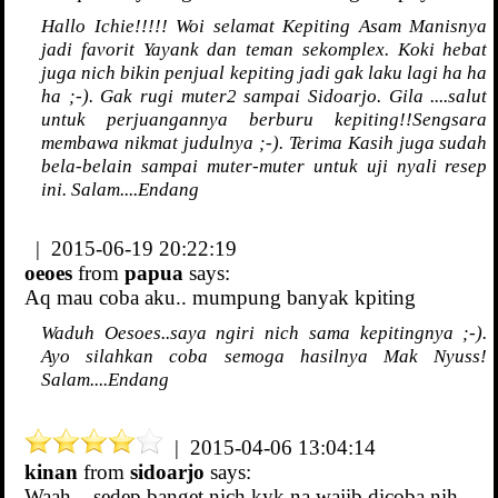
Hallo Ichie!!!!! Woi selamat Kepiting Asam Manisnya
jadi favorit Yayank dan teman sekomplex. Koki hebat
juga nich bikin penjual kepiting jadi gak laku lagi ha ha
ha ;-). Gak rugi muter2 sampai Sidoarjo. Gila ....salut
untuk perjuangannya berburu kepiting!!Sengsara
membawa nikmat judulnya ;-). Terima Kasih juga sudah
bela-belain sampai muter-muter untuk uji nyali resep
ini. Salam....Endang
| 2015-06-19 20:22:19
oeoes
from
papua
says:
Aq mau coba aku.. mumpung banyak kpiting
Waduh Oesoes..saya ngiri nich sama kepitingnya ;-).
Ayo silahkan coba semoga hasilnya Mak Nyuss!
Salam....Endang
| 2015-04-06 13:04:14
kinan
from
sidoarjo
says:
Waah... sedep banget nich kyk.na wajib dicoba nih...