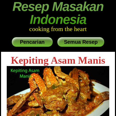
Resep Masakan
Indonesia
cooking from the heart
Pencarian
Semua Resep
Kepiting Asam Manis