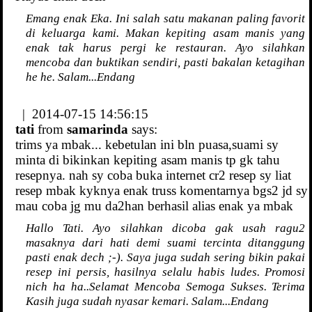
Emang enak Eka. Ini salah satu makanan paling favorit
di keluarga kami. Makan kepiting asam manis yang
enak tak harus pergi ke restauran. Ayo silahkan
mencoba dan buktikan sendiri, pasti bakalan ketagihan
he he. Salam...Endang
| 2014-07-15 14:56:15
tati
from
samarinda
says:
trims ya mbak... kebetulan ini bln puasa,suami sy
minta di bikinkan kepiting asam manis tp gk tahu
resepnya. nah sy coba buka internet cr2 resep sy liat
resep mbak kyknya enak truss komentarnya bgs2 jd sy
mau coba jg mu da2han berhasil alias enak ya mbak
Hallo Tati. Ayo silahkan dicoba gak usah ragu2
masaknya dari hati demi suami tercinta ditanggung
pasti enak dech ;-). Saya juga sudah sering bikin pakai
resep ini persis, hasilnya selalu habis ludes. Promosi
nich ha ha..Selamat Mencoba Semoga Sukses. Terima
Kasih juga sudah nyasar kemari. Salam...Endang