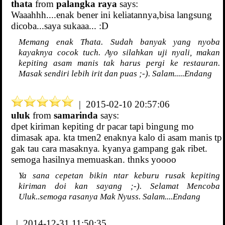
thata
from
palangka raya
says:
Waaahhh....enak bener ini keliatannya,bisa langsung
dicoba...saya sukaaa... :D
Memang enak Thata. Sudah banyak yang nyoba
kayaknya cocok tuch. Ayo silahkan uji nyali, makan
kepiting asam manis tak harus pergi ke restauran.
Masak sendiri lebih irit dan puas ;-). Salam.....Endang
| 2015-02-10 20:57:06
uluk
from
samarinda
says:
dpet kiriman kepiting dr pacar tapi bingung mo
dimasak apa. kta tmen2 enaknya kalo di asam manis tp
gak tau cara masaknya. kyanya gampang gak ribet.
semoga hasilnya memuaskan. thnks yoooo
Ya sana cepetan bikin ntar keburu rusak kepiting
kiriman doi kan sayang ;-). Selamat Mencoba
Uluk..semoga rasanya Mak Nyuss. Salam....Endang
| 2014-12-31 11:50:35