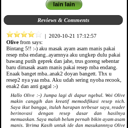
lain lain
Reviews & Comments
| 2020-10-21 17:12:57
Olive
from
says:
Bintang 5!! :-) aku masak ayam asam manis pakai
resep mba endang..ayamnya aku ungkep dulu pakai
bawang putih geprek dan jahe, trus goreng sebentar
baru dimasak asam manis pakai resep mba endang.
Enaak banget mba..anak2 doyan bangett. Thx u
resep2 nya yaa mba. Aku udah sering nyoba recook,
enak2 dan anti gagal :-)
Hallo Olive :-) Jumpa lagi di dapur ngebul. Woi Olive
makin canggih dan kreatif memodifikasi resep nich.
Saya ikut bangga, itulah harapan terbesar saya, reader
berinovasi dengan resep dasar dan hasilnya
memuaskan. Saya malah belum pernah bikin ayam asam
manis. Terima Kasih untuk ide dan masukannnya Olive