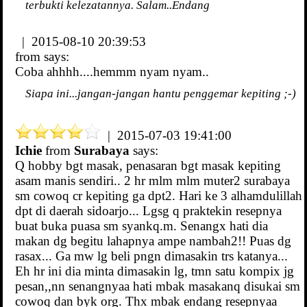
terbukti kelezatannya. Salam..Endang
| 2015-08-10 20:39:53
from
says:
Coba ahhhh....hemmm nyam nyam..
Siapa ini...jangan-jangan hantu penggemar kepiting ;-)
| 2015-07-03 19:41:00
Ichie
from
Surabaya
says:
Q hobby bgt masak, penasaran bgt masak kepiting
asam manis sendiri.. 2 hr mlm mlm muter2 surabaya
sm cowoq cr kepiting ga dpt2. Hari ke 3 alhamdulillah
dpt di daerah sidoarjo... Lgsg q praktekin resepnya
buat buka puasa sm syankq.m. Senangx hati dia
makan dg begitu lahapnya ampe nambah2!! Puas dg
rasax... Ga mw lg beli pngn dimasakin trs katanya...
Eh hr ini dia minta dimasakin lg, tmn satu kompix jg
pesan,,nn senangnyaa hati mbak masakanq disukai sm
cowoq dan byk org. Thx mbak endang resepnyaa