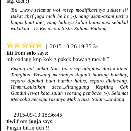
lagi diet :)
Titi ...wow selamat woi resep modifikasinya sukses !!!
Bakat chef juga nich he he ;-). Yang asam-asam justru
bagus buat diet, yang bahaya kalau habis nasi sebakul
wakakaa :-D. Keep cool Sista. Salam...Endang
| 2015-10-26 19:35:34
titi
from
solo
says:
mb endang knp kok g pakek bawang merah ?
Emang gak pakai Non. Ini resep adaptasi dari kuliner
Tionghoa. Bawang merahnya diganti bawang bombay,
separo dipakai buat bumbu halus, separo dicincang.
Hmmm..buktikan dech...ditanggung Kepiting Cak
Gundul lewat kata salah seorang pembaca ;-). Selamat
Mencoba Semoga rasanya Mak Nyuss. Salam...Endang
| 2015-09-13 15:36:45
tiwi
from
jogja
says:
Pingin bikin deh !!