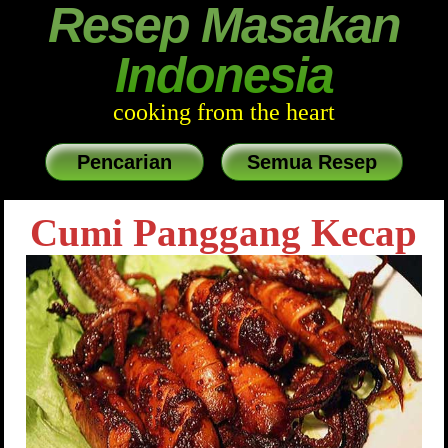
Resep Masakan
Indonesia
cooking from the heart
Pencarian
Semua Resep
Cumi Panggang Kecap