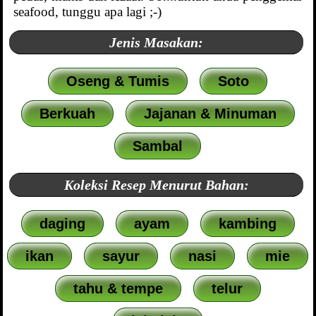
seafood, tunggu apa lagi ;-)
Jenis Masakan:
Oseng & Tumis
Soto
Berkuah
Jajanan & Minuman
Sambal
Koleksi Resep Menurut Bahan:
daging
ayam
kambing
ikan
sayur
nasi
mie
tahu & tempe
telur