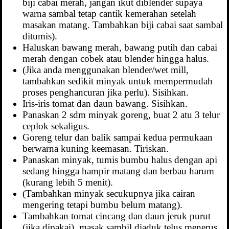
biji cabai merah, jangan ikut diblender supaya
warna sambal tetap cantik kemerahan setelah
masakan matang. Tambahkan biji cabai saat sambal
ditumis).
Haluskan bawang merah, bawang putih dan cabai
merah dengan cobek atau blender hingga halus.
(Jika anda menggunakan blender/wet mill,
tambahkan sedikit minyak untuk mempermudah
proses penghancuran jika perlu). Sisihkan.
Iris-iris tomat dan daun bawang. Sisihkan.
Panaskan 2 sdm minyak goreng, buat 2 atu 3 telur
ceplok sekaligus.
Goreng telur dan balik sampai kedua permukaan
berwarna kuning keemasan. Tiriskan.
Panaskan minyak, tumis bumbu halus dengan api
sedang hingga hampir matang dan berbau harum
(kurang lebih 5 menit).
(Tambahkan minyak secukupnya jika cairan
mengering tetapi bumbu belum matang).
Tambahkan tomat cincang dan daun jeruk purut
(jika dipakai), masak sambil diaduk telus menerus