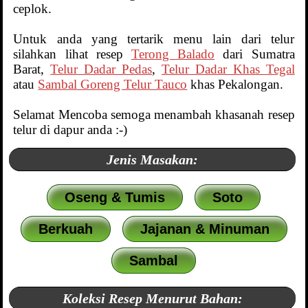
ceplok.
Untuk anda yang tertarik menu lain dari telur
silahkan lihat resep
Terong Balado
dari Sumatra
Barat,
Telur Dadar Pedas
,
Telur Dadar Khas Tegal
atau
Sambal Goreng Telur Tauco
khas Pekalongan.
Selamat Mencoba semoga menambah khasanah resep
telur di dapur anda :-)
Jenis Masakan:
Oseng & Tumis
Soto
Berkuah
Jajanan & Minuman
Sambal
Koleksi Resep Menurut Bahan: