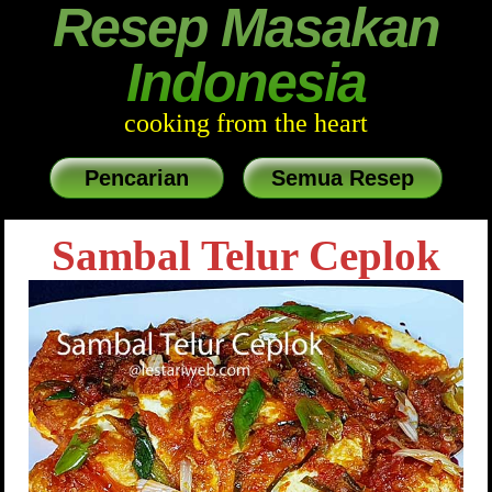
Resep Masakan
Indonesia
cooking from the heart
Pencarian
Semua Resep
Sambal Telur Ceplok