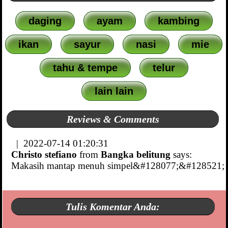
daging
ayam
kambing
ikan
sayur
nasi
mie
tahu & tempe
telur
lain lain
Reviews & Comments
| 2022-07-14 01:20:31
Christo stefiano
from
Bangka belitung
says:
Makasih mantap menuh simpel&#128077;&#128521;
Tulis Komentar Anda: