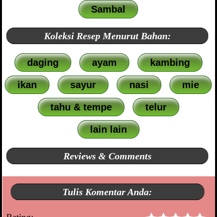
Sambal
Koleksi Resep Menurut Bahan:
daging
ayam
kambing
ikan
sayur
nasi
mie
tahu & tempe
telur
lain lain
Reviews & Comments
Tulis Komentar Anda: