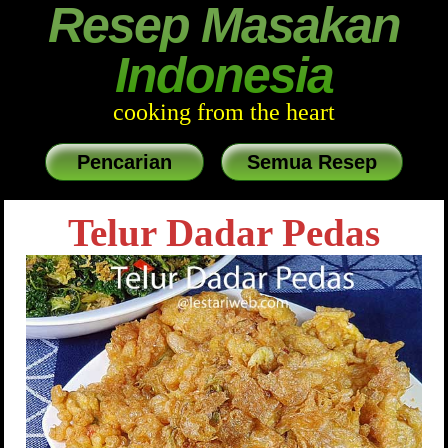
Resep Masakan
Indonesia
cooking from the heart
Pencarian
Semua Resep
Telur Dadar Pedas