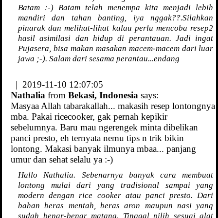
Batam :-) Batam telah menempa kita menjadi lebih
mandiri dan tahan banting, iya nggak??.Silahkan
pinarak dan melihat-lihat kalau perlu mencoba resep2
hasil asimilasi dan hidup di perantauan. Jadi ingat
Pujasera, bisa makan masakan macem-macem dari luar
jawa ;-). Salam dari sesama perantau...endang
| 2019-11-10 12:07:05
Nathalia
from
Bekasi, Indonesia
says:
Masyaa Allah tabarakallah... makasih resep lontongnya
mba. Pakai ricecooker, gak pernah kepikir
sebelumnya. Baru mau ngerengek minta dibelikan
panci presto, eh ternyata nemu tips n trik bikin
lontong. Makasi banyak ilmunya mbaa... panjang
umur dan sehat selalu ya :-)
Hallo Nathalia. Sebenarnya banyak cara membuat
lontong mulai dari yang tradisional sampai yang
modern dengan rice cooker atau panci presto. Dari
bahan beras mentah, beras aron maupun nasi yang
sudah benar-benar matang. Tinggal pilih sesuai alat