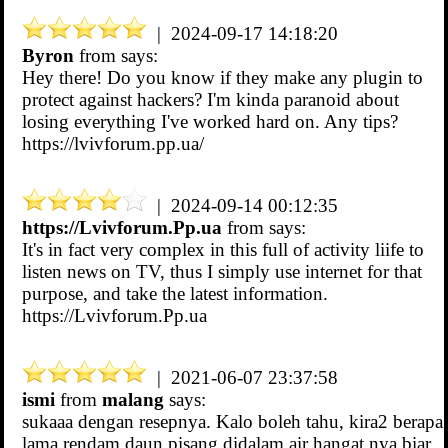
| 2024-09-17 14:18:20
Byron
from
says:
Hey there! Do you know if they make any plugin to
protect against hackers? I'm kinda paranoid about
losing everything I've worked hard on. Any tips?
https://lvivforum.pp.ua/
| 2024-09-14 00:12:35
https://Lvivforum.Pp.ua
from
says:
It's in fact very complex in this full of activity liife to
listen news on TV, thus I simply use internet for that
purpose, and take the latest information.
https://Lvivforum.Pp.ua
| 2021-06-07 23:37:58
ismi
from
malang
says:
sukaaa dengan resepnya. Kalo boleh tahu, kira2 berapa
lama rendam daun pisang didalam air hangat nya biar