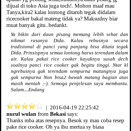
dijual di toko Asia juga toch!. Mohon maaf mau
Tanya,kira2 kalau lontong ditaruh tegak didalam
ricecooker bakal mateng tidak ya? Maksudny biar
muat banyak gitu..bedankt.
Ya bikin dari daun pisang memang lebih sehat dan
nikmat rasanya Dida. Kalau rebusnya secara
tradisional di panci yang panjang bisa ditata tegak
Dida. Prinsispnya semua lontong harus terendam dalam
air. Kalau pakai rice cooker kayaknya susah dech
soalnya panci rice cooker gak begitu tinggi. Ntar kl
ngrebusnya gak terendam sempurna matangnya juga
gak sempurna Non bisa2 bawah matang bagian atas
masih mentah ;-). Semoga penjelesan saya membantu.
Salam....Endang
| 2016-04-19 22:25:42
nurul wulan
from
Bekasi
says:
Thanks mba atas resepnya. Besok sy mau coba resep
pake rice cooker. Oh ya ibu mertua sy biasa