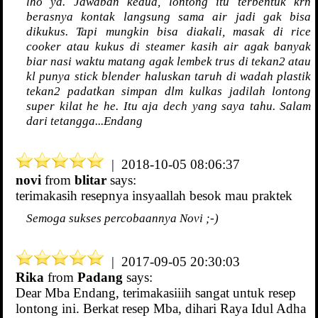
lho ya. Jawaban kedua, lontong itu terbentuk krn
berasnya kontak langsung sama air jadi gak bisa
dikukus. Tapi mungkin bisa diakali, masak di rice
cooker atau kukus di steamer kasih air agak banyak
biar nasi waktu matang agak lembek trus di tekan2 atau
kl punya stick blender haluskan taruh di wadah plastik
tekan2 padatkan simpan dlm kulkas jadilah lontong
super kilat he he. Itu aja dech yang saya tahu. Salam
dari tetangga...Endang
| 2018-10-05 08:06:37
novi
from
blitar
says:
terimakasih resepnya insyaallah besok mau praktek
Semoga sukses percobaannya Novi ;-)
| 2017-09-05 20:30:03
Rika
from
Padang
says:
Dear Mba Endang, terimakasiiih sangat untuk resep
lontong ini. Berkat resep Mba, dihari Raya Idul Adha