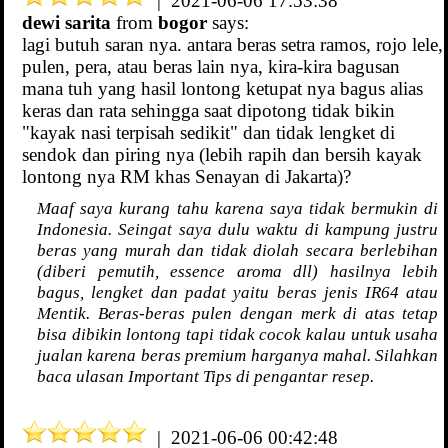
| 2021-06-06 17:53:38
dewi sarita
from
bogor
says:
lagi butuh saran nya. antara beras setra ramos, rojo lele,
pulen, pera, atau beras lain nya, kira-kira bagusan
mana tuh yang hasil lontong ketupat nya bagus alias
keras dan rata sehingga saat dipotong tidak bikin
"kayak nasi terpisah sedikit" dan tidak lengket di
sendok dan piring nya (lebih rapih dan bersih kayak
lontong nya RM khas Senayan di Jakarta)?
Maaf saya kurang tahu karena saya tidak bermukin di
Indonesia. Seingat saya dulu waktu di kampung justru
beras yang murah dan tidak diolah secara berlebihan
(diberi pemutih, essence aroma dll) hasilnya lebih
bagus, lengket dan padat yaitu beras jenis IR64 atau
Mentik. Beras-beras pulen dengan merk di atas tetap
bisa dibikin lontong tapi tidak cocok kalau untuk usaha
jualan karena beras premium harganya mahal. Silahkan
baca ulasan Important Tips di pengantar resep.
| 2021-06-06 00:42:48