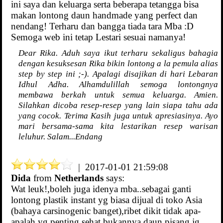
ini saya dan keluarga serta beberapa tetangga bisa
makan lontong daun handmade yang perfect dan
nendang! Terharu dan bangga tiada tara Mba :D
Semoga web ini tetap Lestari sesuai namanya!
Dear Rika. Aduh saya ikut terharu sekaligus bahagia
dengan kesuksesan Rika bikin lontong a la pemula alias
step by step ini ;-). Apalagi disajikan di hari Lebaran
Idhul Adha. Alhamdulillah semoga lontongnya
membawa berkah untuk semua keluarga. Amien.
Silahkan dicoba resep-resep yang lain siapa tahu ada
yang cocok. Terima Kasih juga untuk apresiasinya. Ayo
mari bersama-sama kita lestarikan resep warisan
leluhur. Salam...Endang
| 2017-01-01 21:59:08
Dida
from
Netherlands
says:
Wat leuk!,boleh juga idenya mba..sebagai ganti
lontong plastik instant yg biasa dijual di toko Asia
(bahaya carsinogenic banget),ribet dikit tidak apa-
apalah yg penting sehat,bukannya daun pisang jg