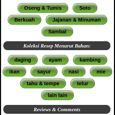
Oseng & Tumis
Soto
Berkuah
Jajanan & Minuman
Sambal
Koleksi Resep Menurut Bahan:
daging
ayam
kambing
ikan
sayur
nasi
mie
tahu & tempe
telur
lain lain
Reviews & Comments