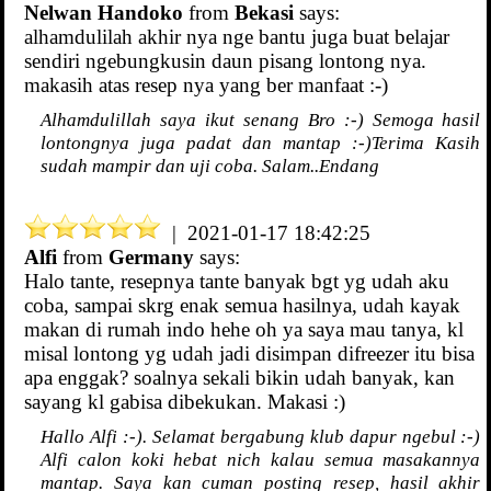
Nelwan Handoko
from
Bekasi
says:
alhamdulilah akhir nya nge bantu juga buat belajar
sendiri ngebungkusin daun pisang lontong nya.
makasih atas resep nya yang ber manfaat :-)
Alhamdulillah saya ikut senang Bro :-) Semoga hasil
lontongnya juga padat dan mantap :-)Terima Kasih
sudah mampir dan uji coba. Salam..Endang
| 2021-01-17 18:42:25
Alfi
from
Germany
says:
Halo tante, resepnya tante banyak bgt yg udah aku
coba, sampai skrg enak semua hasilnya, udah kayak
makan di rumah indo hehe oh ya saya mau tanya, kl
misal lontong yg udah jadi disimpan difreezer itu bisa
apa enggak? soalnya sekali bikin udah banyak, kan
sayang kl gabisa dibekukan. Makasi :)
Hallo Alfi :-). Selamat bergabung klub dapur ngebul :-)
Alfi calon koki hebat nich kalau semua masakannya
mantap. Saya kan cuman posting resep, hasil akhir