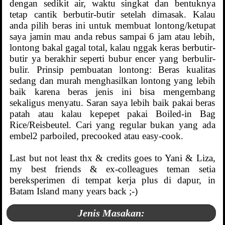
dengan sedikit air, waktu singkat dan bentuknya
tetap cantik berbutir-butir setelah dimasak. Kalau
anda pilih beras ini untuk membuat lontong/ketupat
saya jamin mau anda rebus sampai 6 jam atau lebih,
lontong bakal gagal total, kalau nggak keras berbutir-
butir ya berakhir seperti bubur encer yang berbulir-
bulir. Prinsip pembuatan lontong: Beras kualitas
sedang dan murah menghasilkan lontong yang lebih
baik karena beras jenis ini bisa mengembang
sekaligus menyatu. Saran saya lebih baik pakai beras
patah atau kalau kepepet pakai Boiled-in Bag
Rice/Reisbeutel. Cari yang regular bukan yang ada
embel2 parboiled, precooked atau easy-cook.
Last but not least thx & credits goes to Yani & Liza,
my best friends & ex-colleagues teman setia
bereksperimen di tempat kerja plus di dapur, in
Batam Island many years back ;-)
Jenis Masakan: