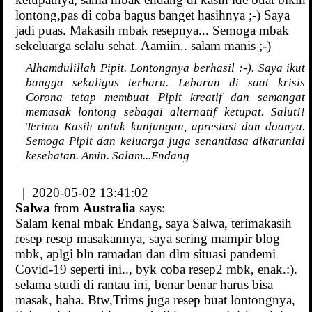
lontong,pas di coba bagus banget hasihnya ;-) Saya
jadi puas. Makasih mbak resepnya... Semoga mbak
sekeluarga selalu sehat. Aamiin.. salam manis ;-)
Alhamdulillah Pipit. Lontongnya berhasil :-). Saya ikut
bangga sekaligus terharu. Lebaran di saat krisis
Corona tetap membuat Pipit kreatif dan semangat
memasak lontong sebagai alternatif ketupat. Salut!!
Terima Kasih untuk kunjungan, apresiasi dan doanya.
Semoga Pipit dan keluarga juga senantiasa dikaruniai
kesehatan. Amin. Salam...Endang
| 2020-05-02 13:41:02
Salwa
from
Australia
says:
Salam kenal mbak Endang, saya Salwa, terimakasih
resep resep masakannya, saya sering mampir blog
mbk, aplgi bln ramadan dan dlm situasi pandemi
Covid-19 seperti ini.., byk coba resep2 mbk, enak.:).
selama studi di rantau ini, benar benar harus bisa
masak, haha. Btw,Trims juga resep buat lontongnya,