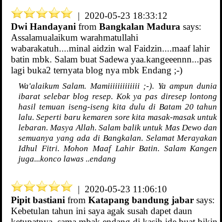
| 2020-05-23 18:33:12
Dwi Handayani
from
Bangkalan Madura
says:
Assalamualaikum warahmatullahi
wabarakatuh....minal aidzin wal Faidzin....maaf lahir
batin mbk. Salam buat Sadewa yaa.kangeeennn...pas
lagi buka2 ternyata blog nya mbk Endang ;-)
Wa'alaikum Salam. Mamiiiiiiiiiiiii ;-). Ya ampun dunia
ibarat selebar blog resep. Kok ya pas diresep lontong
hasil temuan iseng-iseng kita dulu di Batam 20 tahun
lalu. Seperti baru kemaren sore kita masak-masak untuk
lebaran. Masya Allah. Salam balik untuk Mas Dewo dan
semuanya yang ada di Bangkalan. Selamat Merayakan
Idhul Fitri. Mohon Maaf Lahir Batin. Salam Kangen
juga...konco lawas ..endang
| 2020-05-23 11:06:10
Pipit bastiani
from
Katapang bandung jabar
says:
Kebetulan tahun ini saya agak susah dapet daun
ketupatnya, sama mbak endang di kasih ide buat bikin