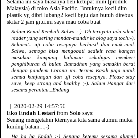
Selama ini saya biasanya beli ketupat mini (produk
Malaysia) di toko Asia Pacific. Bntuknya kecil dlm
plastik yg dibri lubang2 kecil bgtu dan butuh direbus
skitar 2 jam gitu.ini saya mau coba buat
Salam Kenal Kembali Salwa :-). Oh ternyata ada silent
reader yang sering mondar-mandir ke blog saya toch:-).
Selamat.. uji coba resepnya berhasil dan enak-enak
Salwa, semoga bisa mengobati sedikit rasa kangen
masakan kampung halaman sekaligus memberi
penghiburan di bulan Ramadhan yang semakin berat
dengan pandemi Corona ini. Terima Kasih juga untuk
semua kunjungan dan uji coba resepnya. Please stay
save, keep strong and healthy ;-). Salam Hangat dari
sesama perantau...Endang
| 2020-02-29 14:57:56
Eko Endah Lestari
from
Solo
says:
Senang mengetahui kternyata kita sama alumni muka
kuning batam...;-)
Ha ha ha Endah :-) Senang ketemu sesama alumni