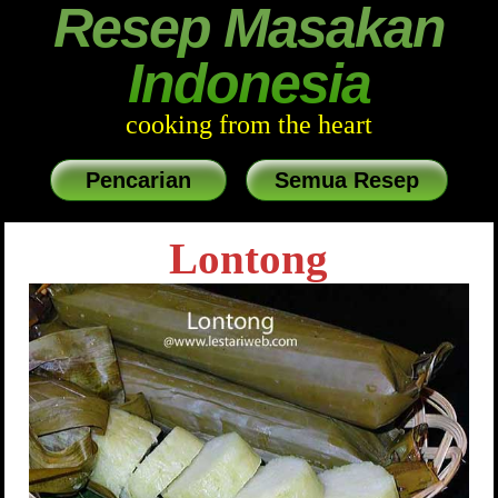
Resep Masakan
Indonesia
cooking from the heart
Pencarian
Semua Resep
Lontong