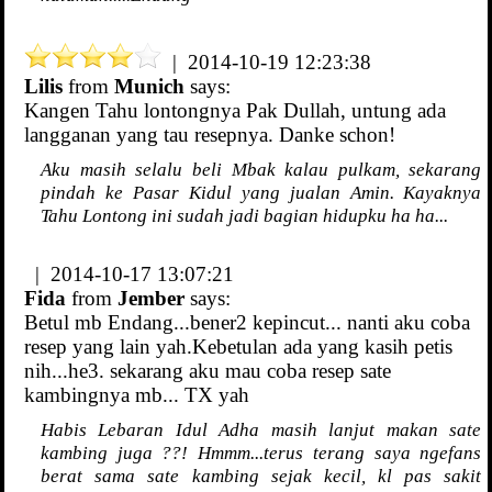
| 2014-10-19 12:23:38
Lilis
from
Munich
says:
Kangen Tahu lontongnya Pak Dullah, untung ada
langganan yang tau resepnya. Danke schon!
Aku masih selalu beli Mbak kalau pulkam, sekarang
pindah ke Pasar Kidul yang jualan Amin. Kayaknya
Tahu Lontong ini sudah jadi bagian hidupku ha ha...
| 2014-10-17 13:07:21
Fida
from
Jember
says:
Betul mb Endang...bener2 kepincut... nanti aku coba
resep yang lain yah.Kebetulan ada yang kasih petis
nih...he3. sekarang aku mau coba resep sate
kambingnya mb... TX yah
Habis Lebaran Idul Adha masih lanjut makan sate
kambing juga ??! Hmmm...terus terang saya ngefans
berat sama sate kambing sejak kecil, kl pas sakit