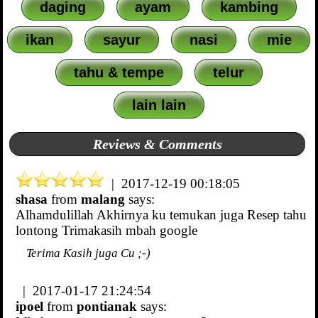
daging
ayam
kambing
ikan
sayur
nasi
mie
tahu & tempe
telur
lain lain
Reviews & Comments
| 2017-12-19 00:18:05
shasa
from
malang
says:
Alhamdulillah Akhirnya ku temukan juga Resep tahu
lontong Trimakasih mbah google
Terima Kasih juga Cu ;-)
| 2017-01-17 21:24:54
ipoel
from
pontianak
says: