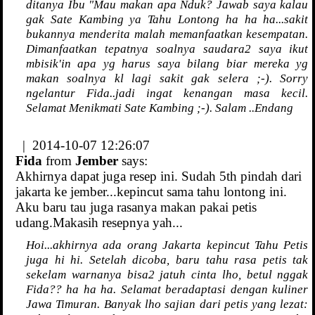
ditanya Ibu "Mau makan apa Nduk? Jawab saya kalau
gak Sate Kambing ya Tahu Lontong ha ha ha...sakit
bukannya menderita malah memanfaatkan kesempatan.
Dimanfaatkan tepatnya soalnya saudara2 saya ikut
mbisik'in apa yg harus saya bilang biar mereka yg
makan soalnya kl lagi sakit gak selera ;-). Sorry
ngelantur Fida..jadi ingat kenangan masa kecil.
Selamat Menikmati Sate Kambing ;-). Salam ..Endang
| 2014-10-07 12:26:07
Fida
from
Jember
says:
Akhirnya dapat juga resep ini. Sudah 5th pindah dari
jakarta ke jember...kepincut sama tahu lontong ini.
Aku baru tau juga rasanya makan pakai petis
udang.Makasih resepnya yah...
Hoi...akhirnya ada orang Jakarta kepincut Tahu Petis
juga hi hi. Setelah dicoba, baru tahu rasa petis tak
sekelam warnanya bisa2 jatuh cinta lho, betul nggak
Fida?? ha ha ha. Selamat beradaptasi dengan kuliner
Jawa Timuran. Banyak lho sajian dari petis yang lezat: