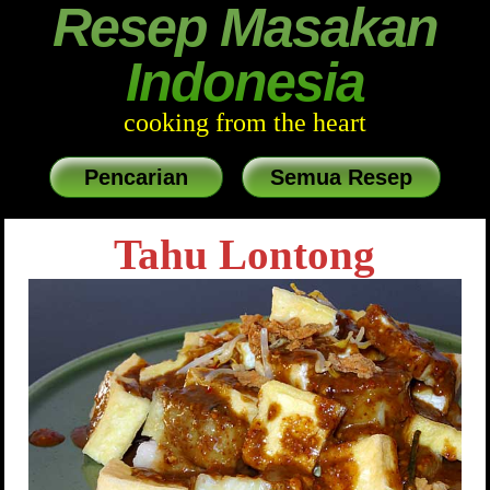
Resep Masakan
Indonesia
cooking from the heart
Pencarian
Semua Resep
Tahu Lontong