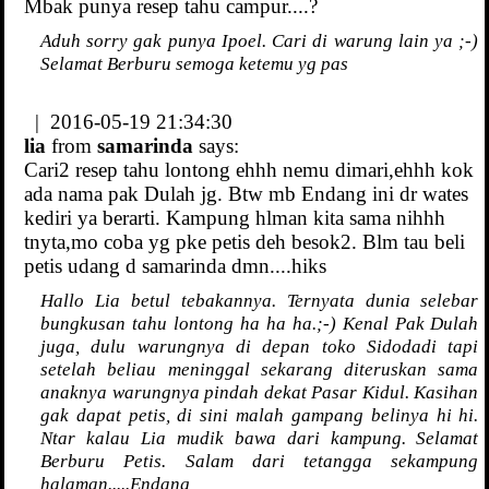
Mbak punya resep tahu campur....?
Aduh sorry gak punya Ipoel. Cari di warung lain ya ;-)
Selamat Berburu semoga ketemu yg pas
| 2016-05-19 21:34:30
lia
from
samarinda
says:
Cari2 resep tahu lontong ehhh nemu dimari,ehhh kok
ada nama pak Dulah jg. Btw mb Endang ini dr wates
kediri ya berarti. Kampung hlman kita sama nihhh
tnyta,mo coba yg pke petis deh besok2. Blm tau beli
petis udang d samarinda dmn....hiks
Hallo Lia betul tebakannya. Ternyata dunia selebar
bungkusan tahu lontong ha ha ha.;-) Kenal Pak Dulah
juga, dulu warungnya di depan toko Sidodadi tapi
setelah beliau meninggal sekarang diteruskan sama
anaknya warungnya pindah dekat Pasar Kidul. Kasihan
gak dapat petis, di sini malah gampang belinya hi hi.
Ntar kalau Lia mudik bawa dari kampung. Selamat
Berburu Petis. Salam dari tetangga sekampung
halaman.....Endang