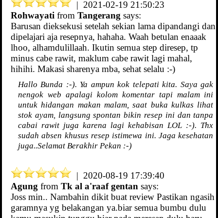
| 2021-02-19 21:50:23
Rohwayati
from
Tangerang
says:
Barusan dieksekusi setelah sekian lama dipandangi dan
dipelajari aja resepnya, hahaha. Waah betulan enaaak
lhoo, alhamdulillaah. Ikutin semua step diresep, tp
minus cabe rawit, maklum cabe rawit lagi mahal,
hihihi. Makasi sharenya mba, sehat selalu :-)
Hallo Bunda :-). Ya ampun kok telepati kita. Saya gak
nengok web apalagi kolom komentar tapi malam ini
untuk hidangan makan malam, saat buka kulkas lihat
stok ayam, langsung spontan bikin resep ini dan tanpa
cabai rawit juga karena lagi kehabisan LOL :-). Thx
sudah absen khusus resep istimewa ini. Jaga kesehatan
juga..Selamat Berakhir Pekan :-)
| 2020-08-19 17:39:40
Agung
from
Tk al a'raaf gentan
says:
Joss min.. Nambahin dikit buat review Pastikan ngasih
garamnya yg belakangan ya.biar semua bumbu dulu