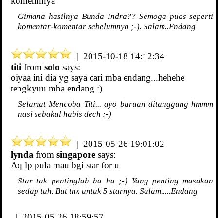
komennnya
Gimana hasilnya Bunda Indra?? Semoga puas seperti
komentar-komentar sebelumnya ;-). Salam..Endang
| 2015-10-18 14:12:34
titi
from
solo
says:
oiyaa ini dia yg saya cari mba endang...hehehe
tengkyuu mba endang :)
Selamat Mencoba Titi... ayo buruan ditanggung hmmm
nasi sebakul habis dech ;-)
| 2015-05-26 19:01:02
lynda
from
singapore
says:
Aq lp pula mau bgi star for u
Star tak pentinglah ha ha ;-) Yang penting masakan
sedap tuh. But thx untuk 5 starnya. Salam.....Endang
| 2015-05-26 18:59:57