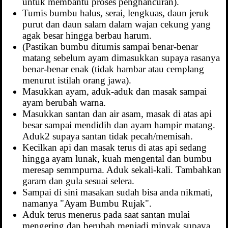
untuk membantu proses penghancuran).
Tumis bumbu halus, serai, lengkuas, daun jeruk
purut dan daun salam dalam wajan cekung yang
agak besar hingga berbau harum.
(Pastikan bumbu ditumis sampai benar-benar
matang sebelum ayam dimasukkan supaya rasanya
benar-benar enak (tidak hambar atau cemplang
menurut istilah orang jawa).
Masukkan ayam, aduk-aduk dan masak sampai
ayam berubah warna.
Masukkan santan dan air asam, masak di atas api
besar sampai mendidih dan ayam hampir matang.
Aduk2 supaya santan tidak pecah/memisah.
Kecilkan api dan masak terus di atas api sedang
hingga ayam lunak, kuah mengental dan bumbu
meresap semmpurna. Aduk sekali-kali. Tambahkan
garam dan gula sesuai selera.
Sampai di sini masakan sudah bisa anda nikmati,
namanya "Ayam Bumbu Rujak".
Aduk terus menerus pada saat santan mulai
mengering dan berubah menjadi minyak supaya