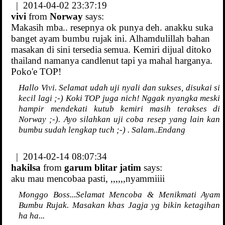
| 2014-04-02 23:37:19
vivi
from
Norway
says:
Makasih mba.. resepnya ok punya deh. anakku suka
banget ayam bumbu rujak ini. Alhamdulillah bahan
masakan di sini tersedia semua. Kemiri dijual ditoko
thailand namanya candlenut tapi ya mahal harganya.
Poko'e TOP!
Hallo Vivi. Selamat udah uji nyali dan sukses, disukai si
kecil lagi ;-) Koki TOP juga nich! Nggak nyangka meski
hampir mendekati kutub kemiri masih terakses di
Norway ;-). Ayo silahkan uji coba resep yang lain kan
bumbu sudah lengkap tuch ;-) . Salam..Endang
| 2014-02-14 08:07:34
hakilsa
from
garum blitar jatim
says:
aku mau mencobaa pasti, ,,,,,,nyammiiii
Monggo Boss...Selamat Mencoba & Menikmati Ayam
Bumbu Rujak. Masakan khas Jagja yg bikin ketagihan
ha ha...