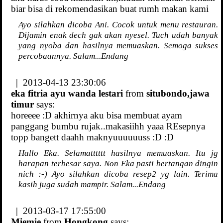
biar bisa di rekomendasikan buat rumh makan kami
Ayo silahkan dicoba Ani. Cocok untuk menu restauran.
Dijamin enak dech gak akan nyesel. Tuch udah banyak
yang nyoba dan hasilnya memuaskan. Semoga sukses
percobaannya. Salam...Endang
| 2013-04-13 23:30:06
eka fitria ayu wanda lestari
from
situbondo,jawa
timur
says:
horeeee :D akhirnya aku bisa membuat ayam
panggang bumbu rujak..makasiihh yaaa REsepnya
topp bangett daahh maknyuuuuuuss :D :D
Hallo Eka. Selamatttttt hasilnya memuaskan. Itu jg
harapan terbesar saya. Non Eka pasti bertangan dingin
nich :-) Ayo silahkan dicoba resep2 yg lain. Terima
kasih juga sudah mampir. Salam...Endang
| 2013-03-17 17:55:00
Miemie
from
Hongkong
says: