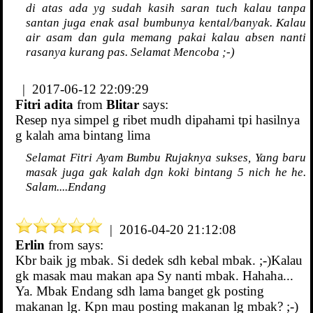
di atas ada yg sudah kasih saran tuch kalau tanpa
santan juga enak asal bumbunya kental/banyak. Kalau
air asam dan gula memang pakai kalau absen nanti
rasanya kurang pas. Selamat Mencoba ;-)
| 2017-06-12 22:09:29
Fitri adita
from
Blitar
says:
Resep nya simpel g ribet mudh dipahami tpi hasilnya
g kalah ama bintang lima
Selamat Fitri Ayam Bumbu Rujaknya sukses, Yang baru
masak juga gak kalah dgn koki bintang 5 nich he he.
Salam....Endang
| 2016-04-20 21:12:08
Erlin
from
says:
Kbr baik jg mbak. Si dedek sdh kebal mbak. ;-)Kalau
gk masak mau makan apa Sy nanti mbak. Hahaha...
Ya. Mbak Endang sdh lama banget gk posting
makanan lg. Kpn mau posting makanan lg mbak? ;-)