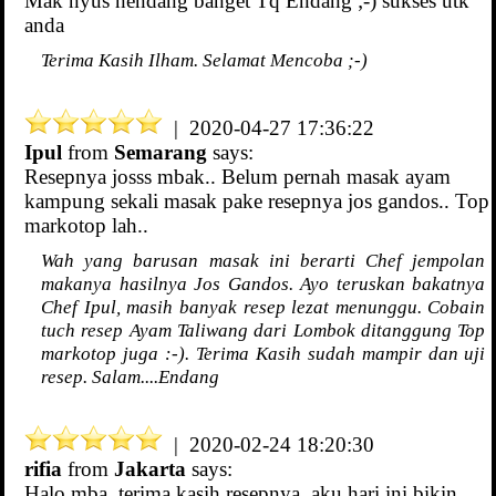
Mak nyus nendang banget Tq Endang ;-) sukses utk
anda
Terima Kasih Ilham. Selamat Mencoba ;-)
| 2020-04-27 17:36:22
Ipul
from
Semarang
says:
Resepnya josss mbak.. Belum pernah masak ayam
kampung sekali masak pake resepnya jos gandos.. Top
markotop lah..
Wah yang barusan masak ini berarti Chef jempolan
makanya hasilnya Jos Gandos. Ayo teruskan bakatnya
Chef Ipul, masih banyak resep lezat menunggu. Cobain
tuch resep Ayam Taliwang dari Lombok ditanggung Top
markotop juga :-). Terima Kasih sudah mampir dan uji
resep. Salam....Endang
| 2020-02-24 18:20:30
rifia
from
Jakarta
says:
Halo mba, terima kasih resepnya, aku hari ini bikin