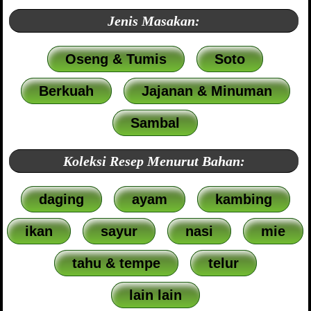
Jenis Masakan:
Oseng & Tumis
Soto
Berkuah
Jajanan & Minuman
Sambal
Koleksi Resep Menurut Bahan:
daging
ayam
kambing
ikan
sayur
nasi
mie
tahu & tempe
telur
lain lain