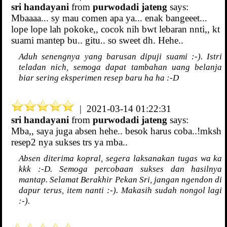
sri handayani
from
purwodadi jateng
says:
Mbaaaa... sy mau comen apa ya... enak bangeeet...
lope lope lah pokoke,, cocok nih bwt lebaran nnti,, kt
suami mantep bu.. gitu.. so sweet dh. Hehe..
Aduh senengnya yang barusan dipuji suami :-). Istri
teladan nich, semoga dapat tambahan uang belanja
biar sering eksperimen resep baru ha ha :-D
| 2021-03-14 01:22:31
sri handayani
from
purwodadi jateng
says:
Mba,, saya juga absen hehe.. besok harus coba..!mksh
resep2 nya sukses trs ya mba..
Absen diterima kopral, segera laksanakan tugas wa ka
kkk :-D. Semoga percobaan sukses dan hasilnya
mantap. Selamat Berakhir Pekan Sri, jangan ngendon di
dapur terus, item nanti :-). Makasih sudah nongol lagi
:-).