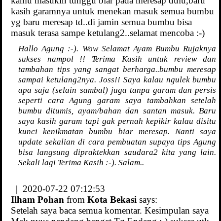
kamu masukin tunggu biar pada meresap dulu,baru
kasih garamnya untuk menekan masuk semua bumbu
yg baru meresap td..di jamin semua bumbu bisa
masuk terasa sampe ketulang2..selamat mencoba :-)
Hallo Agung :-). Wow Selamat Ayam Bumbu Rujaknya
sukses nampol !! Terima Kasih untuk review dan
tambahan tips yang sangat berharga..bumbu meresap
sampai ketulang2nya. Joss!! Saya kalau ngulek bumbu
apa saja (selain sambal) juga tanpa garam dan persis
seperti cara Agung garam saya tambahkan setelah
bumbu ditumis, ayam/bahan dan santan masuk. Baru
saya kasih garam tapi gak pernah kepikir kalau disitu
kunci kenikmatan bumbu biar meresap. Nanti saya
update sekalian di cara pembuatan supaya tips Agung
bisa langsung dipraktekkan saudara2 kita yang lain.
Sekali lagi Terima Kasih :-). Salam..
| 2020-07-22 07:12:53
Ilham Pohan
from
Kota Bekasi
says:
Setelah saya baca semua komentar. Kesimpulan saya