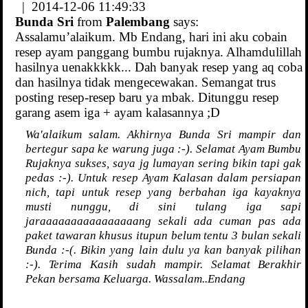
| 2014-12-06 11:49:33
Bunda Sri
from
Palembang
says:
Assalamu’alaikum. Mb Endang, hari ini aku cobain
resep ayam panggang bumbu rujaknya. Alhamdulillah
hasilnya uenakkkkk... Dah banyak resep yang aq coba
dan hasilnya tidak mengecewakan. Semangat trus
posting resep-resep baru ya mbak. Ditunggu resep
garang asem iga + ayam kalasannya ;D
Wa'alaikum salam. Akhirnya Bunda Sri mampir dan
bertegur sapa ke warung juga :-). Selamat Ayam Bumbu
Rujaknya sukses, saya jg lumayan sering bikin tapi gak
pedas :-). Untuk resep Ayam Kalasan dalam persiapan
nich, tapi untuk resep yang berbahan iga kayaknya
musti nunggu, di sini tulang iga sapi
jaraaaaaaaaaaaaaaaang sekali ada cuman pas ada
paket tawaran khusus itupun belum tentu 3 bulan sekali
Bunda :-(. Bikin yang lain dulu ya kan banyak pilihan
:-). Terima Kasih sudah mampir. Selamat Berakhir
Pekan bersama Keluarga. Wassalam..Endang