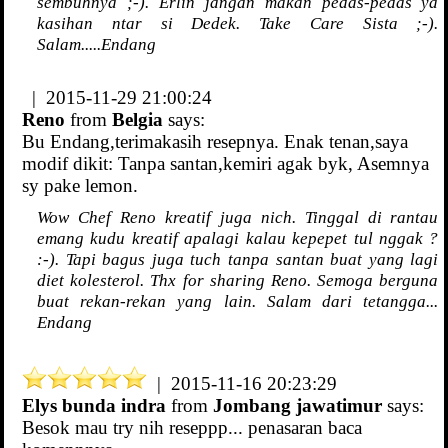
sembuhnya ;-). Erlin jangan makan pedas-pedas ya
kasihan ntar si Dedek. Take Care Sista ;-).
Salam.....Endang
| 2015-11-29 21:00:24
Reno
from
Belgia
says:
Bu Endang,terimakasih resepnya. Enak tenan,saya
modif dikit: Tanpa santan,kemiri agak byk, Asemnya
sy pake lemon.
Wow Chef Reno kreatif juga nich. Tinggal di rantau
emang kudu kreatif apalagi kalau kepepet tul nggak ?
:-). Tapi bagus juga tuch tanpa santan buat yang lagi
diet kolesterol. Thx for sharing Reno. Semoga berguna
buat rekan-rekan yang lain. Salam dari tetangga...
Endang
| 2015-11-16 20:23:29
Elys bunda indra
from
Jombang jawatimur
says:
Besok mau try nih reseppp... penasaran baca