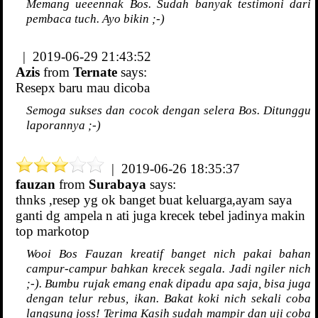
Memang ueeennak Bos. Sudah banyak testimoni dari
pembaca tuch. Ayo bikin ;-)
| 2019-06-29 21:43:52
Azis
from
Ternate
says:
Resepx baru mau dicoba
Semoga sukses dan cocok dengan selera Bos. Ditunggu
laporannya ;-)
| 2019-06-26 18:35:37
fauzan
from
Surabaya
says:
thnks ,resep yg ok banget buat keluarga,ayam saya
ganti dg ampela n ati juga krecek tebel jadinya makin
top markotop
Wooi Bos Fauzan kreatif banget nich pakai bahan
campur-campur bahkan krecek segala. Jadi ngiler nich
;-). Bumbu rujak emang enak dipadu apa saja, bisa juga
dengan telur rebus, ikan. Bakat koki nich sekali coba
langsung joss! Terima Kasih sudah mampir dan uji coba