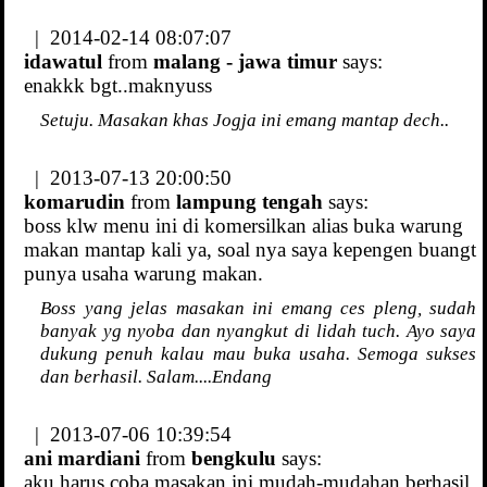
| 2014-02-14 08:07:07
idawatul
from
malang - jawa timur
says:
enakkk bgt..maknyuss
Setuju. Masakan khas Jogja ini emang mantap dech..
| 2013-07-13 20:00:50
komarudin
from
lampung tengah
says:
boss klw menu ini di komersilkan alias buka warung
makan mantap kali ya, soal nya saya kepengen buangt
punya usaha warung makan.
Boss yang jelas masakan ini emang ces pleng, sudah
banyak yg nyoba dan nyangkut di lidah tuch. Ayo saya
dukung penuh kalau mau buka usaha. Semoga sukses
dan berhasil. Salam....Endang
| 2013-07-06 10:39:54
ani mardiani
from
bengkulu
says:
aku harus coba masakan ini,mudah-mudahan berhasil