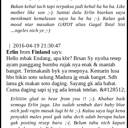
Bukan kebal tuch tapi terpaksa jadi kebal ha ha ha. Like
mother like son ;-). Santai dulu Erlin biarkan saya
menikmati kemalasan saya ha ha ha ;-). Kalao gak
mood ntar masakan GATOT alias Gagal Total Sist
....ngeles nich ye ;-)
| 2016-04-19 21:30:47
Erlin
from
Finland
says:
Hello mbak Endang, apa kbr? Brsan Sy nyoba resep
ayam panggang bumbu rujak nya enak & mantab
banget. Terimakasih byk ya resepnya. Kemarin lusa
hbs bikin soto sulung Madura jg enak banget. Sdh
lama gk makan soto daging. Sayang gk ada babat.
Cuma daging sapi sj yg ada lemak tetelan. &#128512;
Erliiiiin glad to hear from you !! ;-). Khabar baik
semoga Erlin juga. Lho sudah sembuh dari baby blue
nich jadi rajin masak lagi hi hi ;-). Kalau saya lagi kena
penyakit males pool gak tahu dech udah berapa bulan
gak posting resep baru ;-(. Belum tahu nich kapan