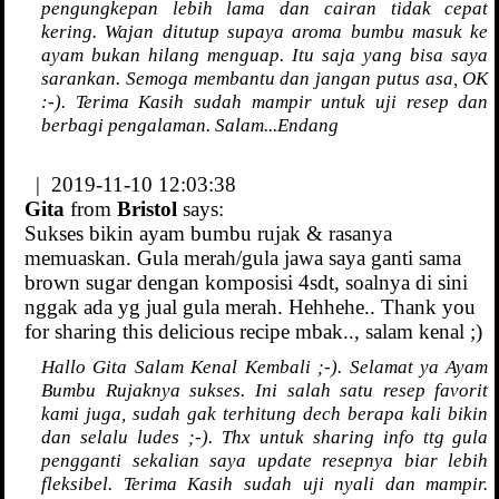
pengungkepan lebih lama dan cairan tidak cepat
kering. Wajan ditutup supaya aroma bumbu masuk ke
ayam bukan hilang menguap. Itu saja yang bisa saya
sarankan. Semoga membantu dan jangan putus asa, OK
:-). Terima Kasih sudah mampir untuk uji resep dan
berbagi pengalaman. Salam...Endang
| 2019-11-10 12:03:38
Gita
from
Bristol
says:
Sukses bikin ayam bumbu rujak & rasanya
memuaskan. Gula merah/gula jawa saya ganti sama
brown sugar dengan komposisi 4sdt, soalnya di sini
nggak ada yg jual gula merah. Hehhehe.. Thank you
for sharing this delicious recipe mbak.., salam kenal ;)
Hallo Gita Salam Kenal Kembali ;-). Selamat ya Ayam
Bumbu Rujaknya sukses. Ini salah satu resep favorit
kami juga, sudah gak terhitung dech berapa kali bikin
dan selalu ludes ;-). Thx untuk sharing info ttg gula
pengganti sekalian saya update resepnya biar lebih
fleksibel. Terima Kasih sudah uji nyali dan mampir.