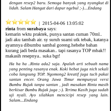
dengan resep2 baru. Semoga banyak yang nyangkut di
lidah. Salam Hangat dari dapur ngebul ;-)....Endang
| 2015-04-06 13:05:02
rinta
from
surabaya
says:
kemarin wktu praktek, punya santan cuman 70ml..
jadi aku tambah air. sy suruh suami utk tebak, katanya
ayamnya dibumbu sambal goreng.hehehe bahan
kurang jadi beda masakan.. tapi rasanya TOP mbak!!
makasih resepnya.. suka bgt!
Ha ha ha ..Rinta ada2 saja. Apalah arti sebuah nama
yang penting rasanya enak. Koki hebat juga nich sekali
coba langsung TOP. Ngomong2 kreatif juga tuch pakai
santan encer. Orang Jawa Timur mempunyai versi
Bumbu Rujak tanpa santan , jadi masakan Rinta masih
berkisar Bumbu Rujak juga ;-). Terima Kasih juga sudah
uji nyali. Ayo silahkan mencicipi resep yang lain.
Salam....Endang