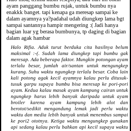
ayam panggang bumbu rujak, untuk bumbu nya
enakkk banget. tapi kenapa ga meresap sampai ke
dalam ayamnya ya?padahal udah diungkep lama bgt
sampai santannya hampir mengering :( Jadi hanya
bagian luar yg berasa bumbunya, tp daging di bagian
dalam agak hambar
Halo Rifia. Aduk turut berduka cita hasilnya belum
maksimal :-(. Sudah lama diungkep tapi bumbu gak
meresap. Ada beberapa faktor. Mungkin potongan ayam
terlalu besar, jumlah air/santan untuk mengungkep
kurang. Suhu waktu ngungkep terlalu besar. Coba lain
kali potong agak kecil ayamnya kalau perlu ditusuk-
tusuk garpu supaya bumbu bisa meresap ke pori-pori
ayam. Kedua kalau masak ayam kampung cairan untuk
ngungkep harus lebih banyak daripada untuk ayam
broiler karena ayam kampung lebih alot dan
berotot/sedikit mengandung lemak jadi perlu waktu
waktu dan media lebih banyak untuk menembus sampai
ke pori2 ototnya. Ketiga waktu mengungkep gunakan
api sedang kalau perlu bahkan api kecil supaya waktu