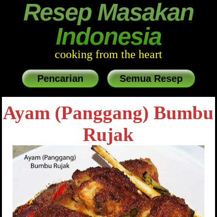
Resep Masakan
Indonesia
cooking from the heart
Pencarian
Semua Resep
Ayam (Panggang) Bumbu
Rujak