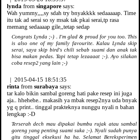
lynda
from
singapore
says:
Wah yummy,,,,sy sdah try bnyakkkk sedaaaaap. Time
itu tak ad serai so sy msak tak pkai serai,tp rasa
memang sedaaaap gile,,tetap sedap
Congrats Lynda ;-) . I'm glad & proud for you too. This
is also one of my family favourite. Kalau Lynda skip
serai, saya skip bird's chili sebab suami dan anak tak
bisa makan pedas. Tapi tetap lezaaaat ;-). Ayo silakan
coba resep2 yang lain ;-)
| 2015-04-15 18:51:35
rinta
from
surabaya
says:
tar kalo bikin sambal goreng hati pake resep ini juga
aja.. hhehehe.. makasih ya mbak resep2nya uda bnyak
yg q print.. tinggal prakteknya nunggu nyali n bahan
lengkap :-D
Terserah dech mau dipakai bumbu rujak atau sambal
goreng yang penting suami suka ;-). Nyali sudah punya
gitu tinggal eksekusi ha ha. Selamat Bereksperimen