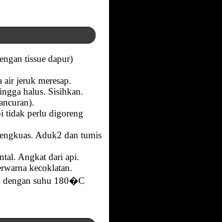
engan tissue dapur)
.
 air jeruk meresap.
ngga halus. Sisihkan.
ancuran).
 tidak perlu digoreng
lengkuas. Aduk2 dan tumis
al. Angkat dari api.
erwarna kecoklatan.
am dengan suhu 180�C