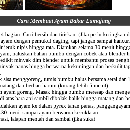
Cara Membuat Ayam Bakar Lumajang
 bagian. Cuci bersih dan tiriskan. (Jika perlu keringkan d
ayam dengan pemukul daging, tapi jangan sampai hancur
 jeruk nipis hingga rata. Diamkan selama 30 menit hingga
am, haluskan bahan bumbu dengan cobek atau blender hi
 sedikit minyak dlm blender untuk membantu proses pengh
nyak panas hingga berwarna kekuningan dan berkulit tapi
.
 sisa menggoreng, tumis bumbu halus bersama serai dan 
atang dan berbau harum (kurang lebih 5 menit)
n ayam goreng. Masak hingga bumbu meresap dan mengent
 atas bara api sambil dibolak-balik hingga matang dan b
indahkan ayam ke dalam pyrex tahan panas, panggangay
5-30 menit sampai ayam berwarna kecoklatan.
nasi, lalapan mentah dan sambal (jika suka)