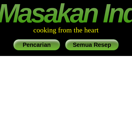
Masakan In
cooking from the heart
Pencarian
Semua Resep