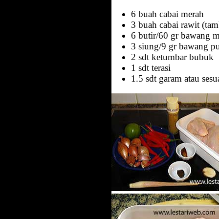
6 buah cabai merah
3 buah cabai rawit (tam
6 butir/60 gr bawang 
3 siung/9 gr bawang pu
2 sdt ketumbar bubuk
1 sdt terasi
1.5 sdt garam atau sesua