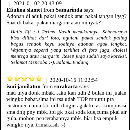
| 2021-01-02 20:43:09
Efiulina slamet
from
Samarinda
says:
Adonan di aduk pakai sendok atau pakai tangan lgsg?
Saat di bakar pakai margarin atau minyak?
Hallo Efi :-) Terima Kasih masukannya. Sebenarnya
bisa dilihat dari foto, nguleni pakai sendok paling
bagus sendok kayu soalnya adonan agak lengket.
Wajannya seperti yang terlihat di foto juga, diolesi
mentega atau margarin. Resep juga sudah saya koreksi.
Selamat Mencoba :-). Salam...Endang
| 2020-10-16 11:22:54
ismi jamilatun
from
surakarta
says:
mau tnya donk mbak...aku kan udh 2 bulan ini jualan
wingko babat.slma ini rsa udah TOP mnurut pra
customer..cuma klo udh dingin agak keras..komposisi
sma dng pny mbk..tpi gk pkai soda kue,cuma pkai air
gula..mohon pencerahannya mbk..biar bsa empuk
wingko nya..trimakasih :-)