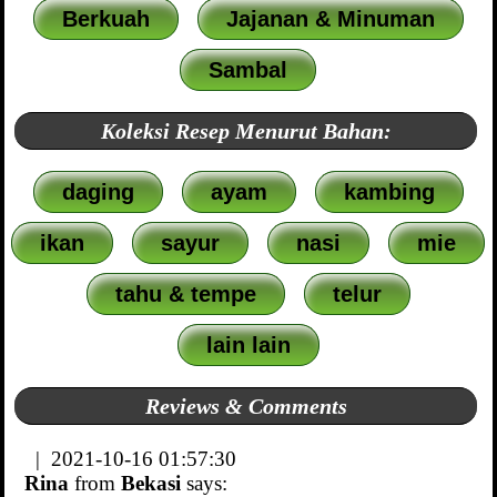
Berkuah
Jajanan & Minuman
Sambal
Koleksi Resep Menurut Bahan:
daging
ayam
kambing
ikan
sayur
nasi
mie
tahu & tempe
telur
lain lain
Reviews & Comments
| 2021-10-16 01:57:30
Rina
from
Bekasi
says: