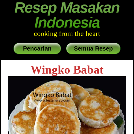
Resep Masakan
Indonesia
cooking from the heart
Pencarian
Semua Resep
Wingko Babat