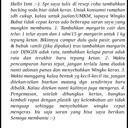
Hallo Ismi :-). Spt saya tulis di resep coba tambahkan
backing soda biar tidak keras. Untuk konsumsi rumahan
sdh cukup, kalau untuk jualan/UMKM, supaya Wingko
Babat tidak cepat keras ada beberapa saran saya yang
mungkin membantu. 1. Tambahkan margarin cair dan
telur. 1 telur ayam dan 1 sdm/15 gr margarin untuk 1 kg
tepung ketan. Bikinnya campur dulu gula pasir, garam
& bubuk vanili (jika dipakai) trus tambahkan margarin
cair DINGIN aduk rata, tambahkan kelapa parut aduk
rata dan terakhir baru tepung ketan. 2. Waktu
pencampuran harus tepat, jangan terlalu lama diaduk
nanti adonan panas dan menyebabkan Wingko keras. 3.
Waktu manggang kalau bentuk yg kecil-kecil itu, jangan
ditekan-tekan biarkan matang dgn sendirinya baru
dibalik. Kalau ditekan nanti kulitnya juga mengeras. 4.
Pengemasan, setelah dibungkus kertas, bungkus
kembali rapat dengan plastik spy kelembaban air tidak
menguap sehingga menyebabkan wingko cepat
mengeras. Itu saja saran yang bisa saya berikan.
Semoga membantu :-)