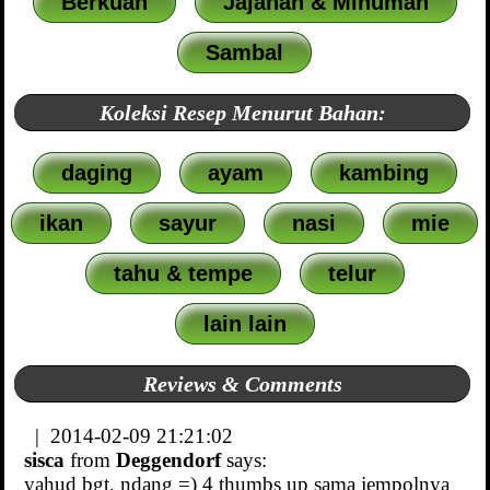
Berkuah
Jajanan & Minuman
Sambal
Koleksi Resep Menurut Bahan:
daging
ayam
kambing
ikan
sayur
nasi
mie
tahu & tempe
telur
lain lain
Reviews & Comments
| 2014-02-09 21:21:02
sisca
from
Deggendorf
says:
yahud bgt, ndang =) 4 thumbs up sama jempolnya