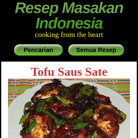
Resep Masakan
Indonesia
cooking from the heart
Pencarian
Semua Resep
Tofu Saus Sate