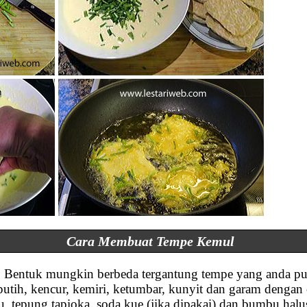
Cara Membuat Tempe Kemul
ar. Bentuk mungkin berbeda tergantung tempe yang anda pu
tih, kencur, kemiri, ketumbar, kunyit dan garam dengan 
, tepung tapioka, soda kue (jika dipakai) dan bumbu hal