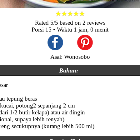
Rated
5
/5 based on
2
reviews
Porsi
15
• Waktu
1 jam, 0 menit
Asal: Wonosobo
Bahan:
esar
tau tepung beras
kucai, potong2 sepanjang 2 cm
ari 1/2 butir kelapa) atau air dingin
ional, supaya lebih renyah)
eng secukupnya (kurang lebih 500 ml)