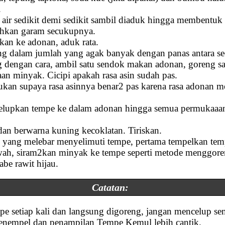
.
air sedikit demi sedikit sambil diaduk hingga membentuk
bahkan garam secukupnya.
hkan ke adonan, aduk rata.
g dalam jumlah yang agak banyak dengan panas antara se
ng dengan cara, ambil satu sendok makan adonan, goreng 
n minyak. Cicipi apakah rasa asin sudah pas.
kukan supaya rasa asinnya benar2 pas karena rasa adonan m
 celupkan tempe ke dalam adonan hingga semua permukaaan
an berwarna kuning kecoklatan. Tiriskan.
ng yang melebar menyelimuti tempe, pertama tempelkan te
wah, siram2kan minyak ke tempe seperti metode menggor
be rawit hijau.
Catatan:
pe setiap kali dan langsung digoreng, jangan mencelup s
nempel dan penampilan Tempe Kemul lebih cantik.