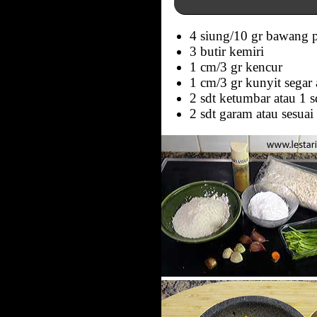
4 siung/10 gr bawang p
3 butir kemiri
1 cm/3 gr kencur
1 cm/3 gr kunyit segar
2 sdt ketumbar atau 1 
2 sdt garam atau sesuai 