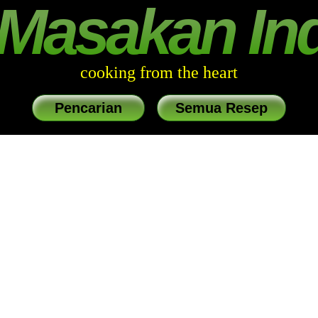
Masakan In
cooking from the heart
Pencarian
Semua Resep