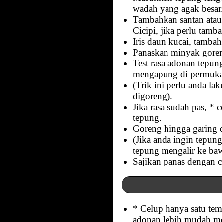
wadah yang agak besar
Tambahkan santan atau 
Cicipi, jika perlu tam
Iris daun kucai, tamba
Panaskan minyak goren
Test rasa adonan tepu
mengapung di permukaa
(Trik ini perlu anda la
digoreng).
Jika rasa sudah pas, *
tepung.
Goreng hingga garing d
(Jika anda ingin tepu
tepung mengalir ke ba
Sajikan panas dengan ca
* Celup hanya satu tem
adonan lebih mudah me