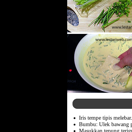
Iris tempe tipis meleb
Bumbu: Ulek bawang pu
Masukkan tepung terigu