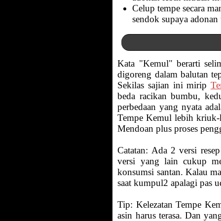
Celup tempe secara man
sendok supaya adonan 
Kata "Kemul" berarti sel
digoreng dalam balutan t
Sekilas sajian ini mirip
Te
beda racikan bumbu, ked
perbedaan yang nyata ada
Tempe Kemul lebih kriuk-k
Mendoan plus proses pengg
Catatan: Ada 2 versi res
versi yang lain cukup me
konsumsi santan. Kalau ma
saat kumpul2 apalagi pas ud
Tip: Kelezatan Tempe Kem
asin harus terasa. Dan ya