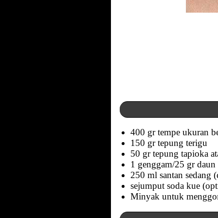
400 gr tempe ukuran b
150 gr tepung terigu
50 gr tepung tapioka a
1 genggam/25 gr daun 
250 ml santan sedang (d
sejumput soda kue (opt
Minyak untuk menggor