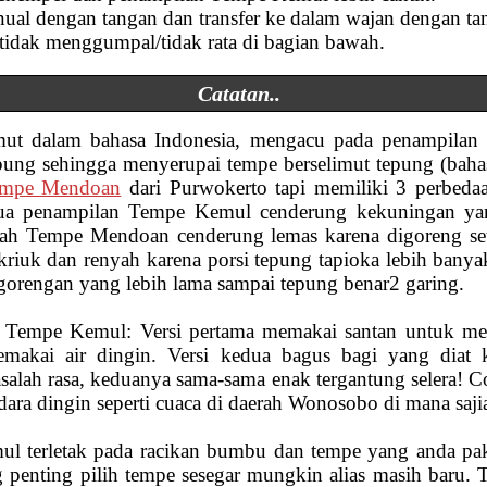
ual dengan tangan dan transfer ke dalam wajan dengan ta
tidak menggumpal/tidak rata di bagian bawah.
Catatan..
imut dalam bahasa Indonesia, mengacu pada penampilan t
epung sehingga menyerupai tempe berselimut tepung (bah
mpe Mendoan
dari Purwokerto tapi memiliki 3 perbeda
ua penampilan Tempe Kemul cenderung kekuningan yang
lah Tempe Mendoan cenderung lemas karena digoreng se
riuk dan renyah karena porsi tepung tapioka lebih ban
orengan yang lebih lama sampai tepung benar2 garing.
ep Tempe Kemul: Versi pertama memakai santan untuk mel
makai air dingin. Versi kedua bagus bagi yang diat 
salah rasa, keduanya sama-sama enak tergantung selera! C
ara dingin seperti cuaca di daerah Wonosobo di mana sajia
ul terletak pada racikan bumbu dan tempe yang anda pak
ng penting pilih tempe sesegar mungkin alias masih baru