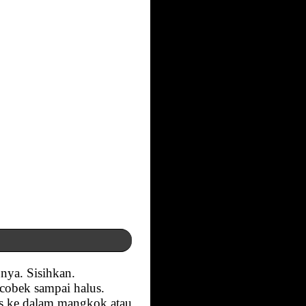
nya. Sisihkan.
cobek sampai halus.
us ke dalam mangkok atau