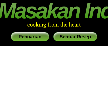
Masakan In
cooking from the heart
Pencarian
Semua Resep