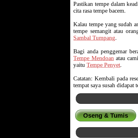
Pastikan tempe dalam kead
cita rasa tempe bacem.
Kalau tempe yang sudah and
tempe semangit atau oran
Sambal Tumpang
.
Bagi anda penggemar bera
Tempe Mendoan
atau cam
yaitu
Tempe Penyet
.
Catatan: Kembali pada res
tempat saya susah didapat
Oseng & Tumis