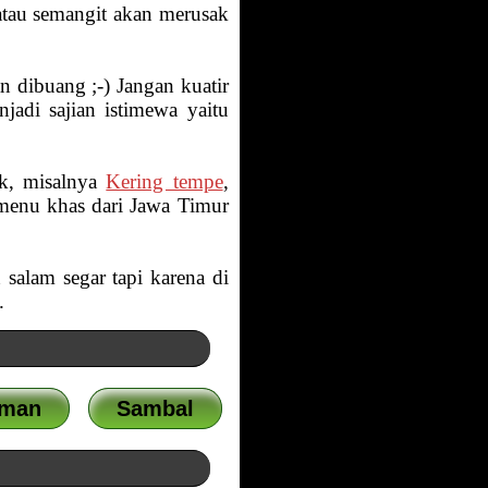
atau semangit akan merusak
n dibuang ;-) Jangan kuatir
adi sajian istimewa yaitu
ak, misalnya
Kering tempe
,
menu khas dari Jawa Timur
salam segar tapi karena di
.
uman
Sambal