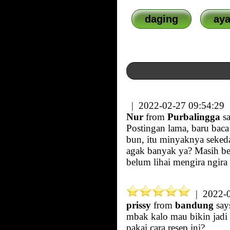
daging
ay
| 2022-02-27 09:54:29
Nur
from
Purbalingga
sa
Postingan lama, baru baca 
bun, itu minyaknya sekeda
agak banyak ya? Masih bel
belum lihai mengira ngira
| 2022-0
prissy
from
bandung
say
mbak kalo mau bikin jadi 
pakai cara resep ini?