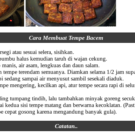
Cara Membuat Tempe Bacem
segi atau sesuai selera, sisihkan.
umbu halus kemudian taruh di wajan cekung.
manis, air asam, lengkuas dan daun salam.
an tempe terendam semuanya. Diamkan selama 1/2 jam su
 sedang sampai air menyusut sambil sesekali diaduk.
empe mengering, kecilkan api, atur tempe secara rapi di s
aling tumpang tindih, lalu tambahkan minyak goreng secu
i kedua sisi tempe matang dan berwarna kecoklatan. (Pastik
e cepat gosong karena mengandung banyak gula).
Catatan..