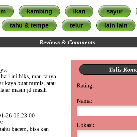
am
kambing
ikan
sayur
tahu & tempe
telur
lain lain
Reviews & Comments
Tulis Kom
ys:
hari ini hiks, mau tanya
r kaya buat numis, atau
Rating:
ajar masih jd masih
Nama:
1-26 06:23:00
s:
Lokasi:
tahu bacem, bisa kan