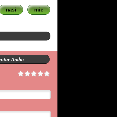
nasi
mie
entar Anda: