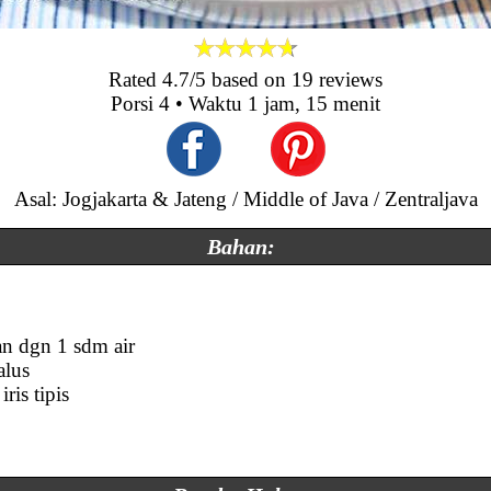
Rated
4.7
/5 based on
19
reviews
Porsi
4
• Waktu
1 jam, 15 menit
Asal: Jogjakarta & Jateng / Middle of Java / Zentraljava
Bahan:
)
an dgn 1 sdm air
alus
ris tipis