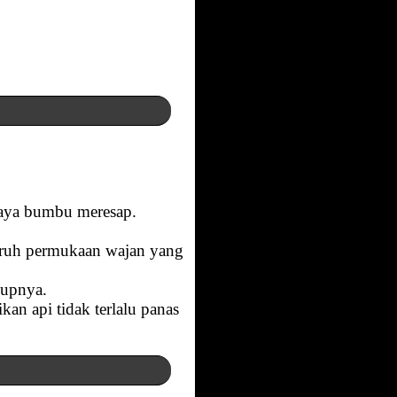
paya bumbu meresap.
eluruh permukaan wajan yang
kupnya.
an api tidak terlalu panas