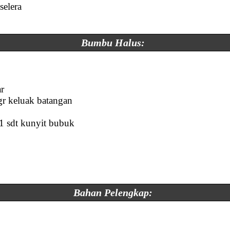
selera
Bumbu Halus:
ar
gr keluak batangan
 1 sdt kunyit bubuk
Bahan Pelengkap: