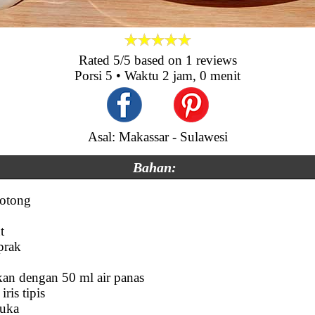
Rated
5
/5 based on
1
reviews
Porsi
5
• Waktu
2 jam, 0 menit
Asal: Makassar - Sulawesi
Bahan:
potong
t
prak
kan dengan 50 ml air panas
ris tipis
suka