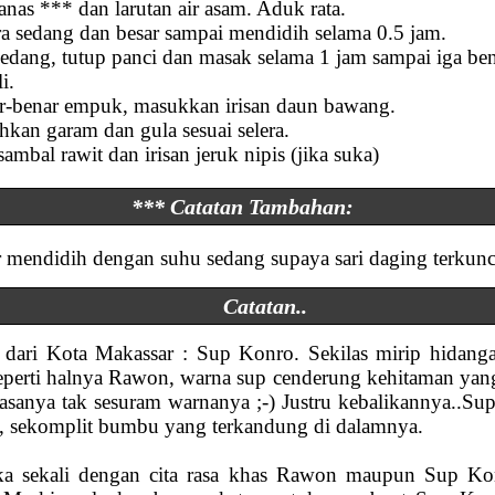
anas *** dan larutan air asam. Aduk rata.
a sedang dan besar sampai mendidih selama 0.5 jam.
 sedang, tutup panci dan masak selama 1 jam sampai iga b
i.
ar-benar empuk, masukkan irisan daun bawang.
ahkan garam dan gula sesuai selera.
ambal rawit dan irisan jeruk nipis (jika suka)
*** Catatan Tambahan:
 mendidih dengan suhu sedang supaya sari daging terkunci 
Catatan..
s dari Kota Makassar : Sup Konro. Sekilas mirip hidan
eperti halnya Rawon, warna sup cenderung kehitaman yang 
rasanya tak sesuram warnanya ;-) Justru kebalikannya..
ap, sekomplit bumbu yang terkandung di dalamnya.
uka sekali dengan cita rasa khas Rawon maupun Sup Ko