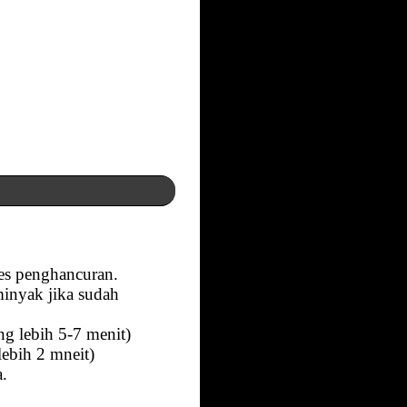
es penghancuran.
inyak jika sudah
g lebih 5-7 menit)
lebih 2 mneit)
a.