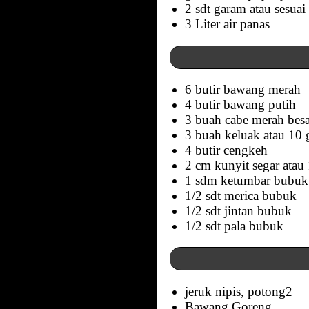
2 sdt garam atau sesuai 
3 Liter air panas
6 butir bawang merah
4 butir bawang putih
3 buah cabe merah bes
3 buah keluak atau 10 
4 butir cengkeh
2 cm kunyit segar atau
1 sdm ketumbar bubuk
1/2 sdt merica bubuk
1/2 sdt jintan bubuk
1/2 sdt pala bubuk
jeruk nipis, potong2
Bawang Goreng