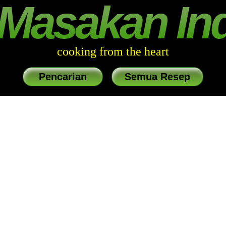
Masakan In
cooking from the heart
Pencarian
Semua Resep