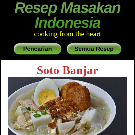
Resep Masakan
Indonesia
cooking from the heart
Pencarian
Semua Resep
Soto Banjar