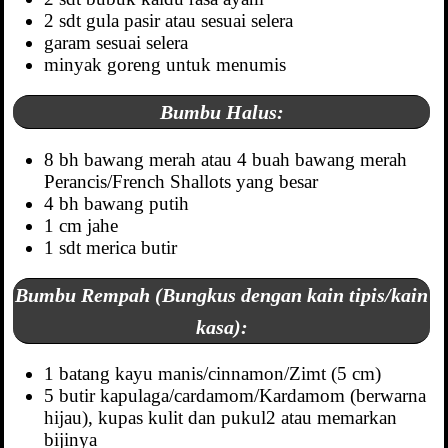
2 sdt gula pasir atau sesuai selera
garam sesuai selera
minyak goreng untuk menumis
Bumbu Halus:
8 bh bawang merah atau 4 buah bawang merah
Perancis/French Shallots yang besar
4 bh bawang putih
1 cm jahe
1 sdt merica butir
Bumbu Rempah (Bungkus dengan kain tipis/kain
kasa):
1 batang kayu manis/cinnamon/Zimt (5 cm)
5 butir kapulaga/cardamom/Kardamom (berwarna
hijau), kupas kulit dan pukul2 atau memarkan
bijinya