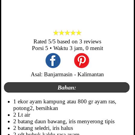
Rated
5
/5 based on
3
reviews
Porsi
5
• Waktu
3 jam, 0 menit
Asal: Banjarmasin - Kalimantan
Bahan:
1 ekor ayam kampung atau 800 gr ayam ras,
potong2, bersihkan
2 Lt air
2 batang daun bawang, iris menyerong tipis
2 batang seledri, iris halus
2 sdt bubuk kaldu rasa ayam