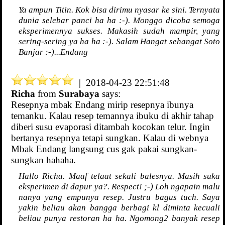
Ya ampun Titin. Kok bisa dirimu nyasar ke sini. Ternyata
dunia selebar panci ha ha :-). Monggo dicoba semoga
eksperimennya sukses. Makasih sudah mampir, yang
sering-sering ya ha ha :-). Salam Hangat sehangat Soto
Banjar :-)...Endang
| 2018-04-23 22:51:48
Richa
from
Surabaya
says:
Resepnya mbak Endang mirip resepnya ibunya
temanku. Kalau resep temannya ibuku di akhir tahap
diberi susu evaporasi ditambah kocokan telur. Ingin
bertanya resepnya tetapi sungkan. Kalau di webnya
Mbak Endang langsung cus gak pakai sungkan-
sungkan hahaha.
Hallo Richa. Maaf telaat sekali balesnya. Masih suka
eksperimen di dapur ya?. Respect! ;-) Loh ngapain malu
nanya yang empunya resep. Justru bagus tuch. Saya
yakin beliau akan bangga berbagi kl diminta kecuali
beliau punya restoran ha ha. Ngomong2 banyak resep