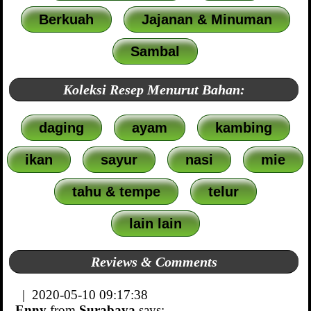
Berkuah
Jajanan & Minuman
Sambal
Koleksi Resep Menurut Bahan:
daging
ayam
kambing
ikan
sayur
nasi
mie
tahu & tempe
telur
lain lain
Reviews & Comments
| 2020-05-10 09:17:38
Enny
from
Surabaya
says: