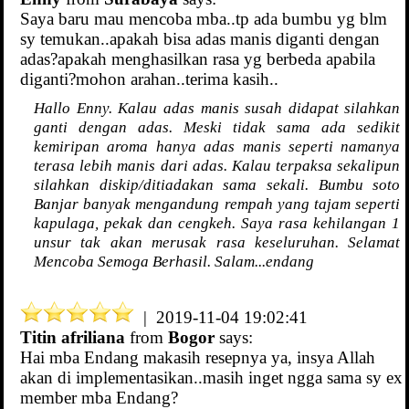
Saya baru mau mencoba mba..tp ada bumbu yg blm
sy temukan..apakah bisa adas manis diganti dengan
adas?apakah menghasilkan rasa yg berbeda apabila
diganti?mohon arahan..terima kasih..
Hallo Enny. Kalau adas manis susah didapat silahkan
ganti dengan adas. Meski tidak sama ada sedikit
kemiripan aroma hanya adas manis seperti namanya
terasa lebih manis dari adas. Kalau terpaksa sekalipun
silahkan diskip/ditiadakan sama sekali. Bumbu soto
Banjar banyak mengandung rempah yang tajam seperti
kapulaga, pekak dan cengkeh. Saya rasa kehilangan 1
unsur tak akan merusak rasa keseluruhan. Selamat
Mencoba Semoga Berhasil. Salam...endang
| 2019-11-04 19:02:41
Titin afriliana
from
Bogor
says:
Hai mba Endang makasih resepnya ya, insya Allah
akan di implementasikan..masih inget ngga sama sy ex
member mba Endang?