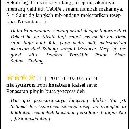
Sekali lagi trims mba Endang, resep masakannya
memang yahhud. TeOPe.. suami nambah makannya.
^_^ Salut dg langkah mb endang melestarikan resep
khas Nusantara. :)
Hallo Yolaaaaaaaa. Senang sekali dengar laporan dari
Bekasi he he. Kirain lagi mogok masak ha ha. Hmm
salut juga buat Yola yang mulai aktif melestarikan
masakan dari Sabang sampai Merauke. Keep up the
good will!. Selamat Berakhir Pekan Sista.
Salam....Endang
| 2015-01-02 02:55:19
nia syukron
from
kotabaru kalsel
says:
Penasaran pingin buat.genccess deh
Biar gak penasaran..ayo langsung dibikin Nia ;-).
Selamat Bereksperimen semoga resep ini nyangkut di
lidah dan menambah khasanah persotoan di dapur Nia
;-). Salam...Endang