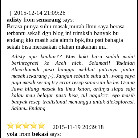
| 2015-12-14 21:09:26
adisty
from
semarang
says:
Berasa punya suhu masak,murah ilmu saya berasa
terbantu sekali dgn blog ini trimksih banyak bu
endang klo masih ada almrh bpk,ibu psti bahagia
sekali bisa merasakan olahan makanan ini..
Adisty apa khabar?? Wow koki baru sudah mulai
berintegrasi ke Aceh nich. Selamat!! Yakinlah
Almarhumah pasti bangga melihat putrinya pintar
masak sekarang ;-). Jangan sebutin suhu ah ..wong saya
juga masih sering try error resep sana-sini he he. Orang
Jawa bilang masak itu ilmu katon, artinya siapa saja
kalau mau belajar pasti bisa, tul nggak??. Ayo masih
banyak resep tradisional menunggu untuk dieksplorasi.
Salam...Endang
| 2015-11-19 20:39:18
yola
from
bekasi
says: