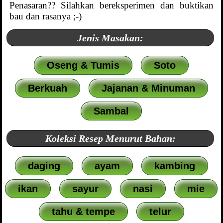
Penasaran?? Silahkan bereksperimen dan buktikan
bau dan rasanya ;-)
Jenis Masakan:
Oseng & Tumis
Soto
Berkuah
Jajanan & Minuman
Sambal
Koleksi Resep Menurut Bahan:
daging
ayam
kambing
ikan
sayur
nasi
mie
tahu & tempe
telur