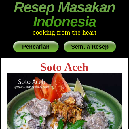
Resep Masakan
Indonesia
cooking from the heart
Pencarian
Semua Resep
Soto Aceh