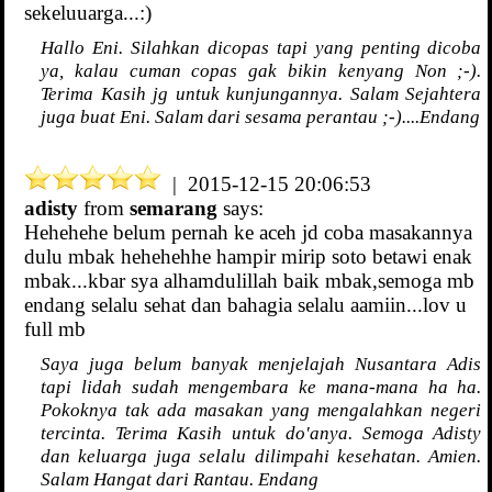
sekeluuarga...:)
Hallo Eni. Silahkan dicopas tapi yang penting dicoba
ya, kalau cuman copas gak bikin kenyang Non ;-).
Terima Kasih jg untuk kunjungannya. Salam Sejahtera
juga buat Eni. Salam dari sesama perantau ;-)....Endang
| 2015-12-15 20:06:53
adisty
from
semarang
says:
Hehehehe belum pernah ke aceh jd coba masakannya
dulu mbak hehehehhe hampir mirip soto betawi enak
mbak...kbar sya alhamdulillah baik mbak,semoga mb
endang selalu sehat dan bahagia selalu aamiin...lov u
full mb
Saya juga belum banyak menjelajah Nusantara Adis
tapi lidah sudah mengembara ke mana-mana ha ha.
Pokoknya tak ada masakan yang mengalahkan negeri
tercinta. Terima Kasih untuk do'anya. Semoga Adisty
dan keluarga juga selalu dilimpahi kesehatan. Amien.
Salam Hangat dari Rantau. Endang