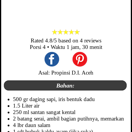
Rated
4.8
/5 based on
4
reviews
Porsi
4
• Waktu
1 jam, 30 menit
Asal: Propinsi D.I. Aceh
Bahan:
500 gr daging sapi, iris bentuk dadu
1.5 Liter air
250 ml santan sangat kental
2 batang serai, ambil bagian putihnya, memarkan
4 lbr daun salam
1 sdt bubuk kaldu ayam (jika suka)