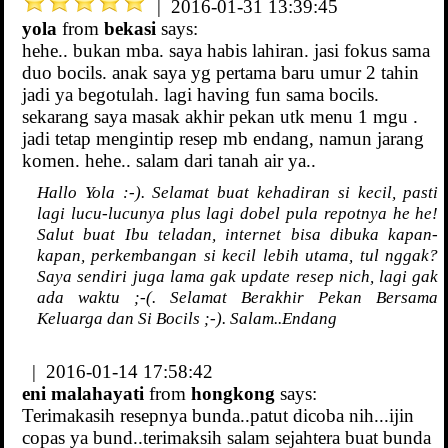
| 2016-01-31 13:39:45
yola
from
bekasi
says:
hehe.. bukan mba. saya habis lahiran. jasi fokus sama
duo bocils. anak saya yg pertama baru umur 2 tahin
jadi ya begotulah. lagi having fun sama bocils.
sekarang saya masak akhir pekan utk menu 1 mgu .
jadi tetap mengintip resep mb endang, namun jarang
komen. hehe.. salam dari tanah air ya..
Hallo Yola :-). Selamat buat kehadiran si kecil, pasti
lagi lucu-lucunya plus lagi dobel pula repotnya he he!
Salut buat Ibu teladan, internet bisa dibuka kapan-
kapan, perkembangan si kecil lebih utama, tul nggak?
Saya sendiri juga lama gak update resep nich, lagi gak
ada waktu ;-(. Selamat Berakhir Pekan Bersama
Keluarga dan Si Bocils ;-). Salam..Endang
| 2016-01-14 17:58:42
eni malahayati
from
hongkong
says:
Terimakasih resepnya bunda..patut dicoba nih...ijin
copas ya bund..terimaksih salam sejahtera buat bunda