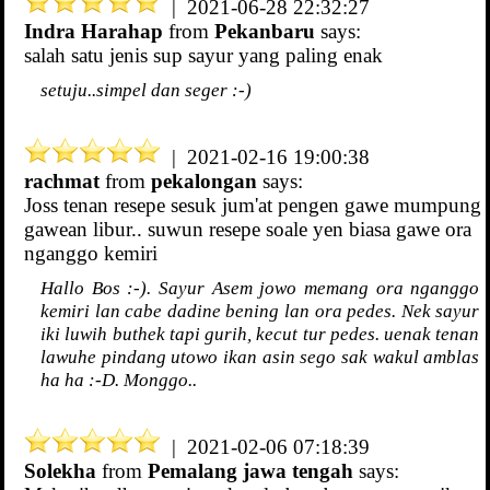
| 2021-06-28 22:32:27
Indra Harahap
from
Pekanbaru
says:
salah satu jenis sup sayur yang paling enak
setuju..simpel dan seger :-)
| 2021-02-16 19:00:38
rachmat
from
pekalongan
says:
Joss tenan resepe sesuk jum'at pengen gawe mumpung
gawean libur.. suwun resepe soale yen biasa gawe ora
nganggo kemiri
Hallo Bos :-). Sayur Asem jowo memang ora nganggo
kemiri lan cabe dadine bening lan ora pedes. Nek sayur
iki luwih buthek tapi gurih, kecut tur pedes. uenak tenan
lawuhe pindang utowo ikan asin sego sak wakul amblas
ha ha :-D. Monggo..
| 2021-02-06 07:18:39
Solekha
from
Pemalang jawa tengah
says: