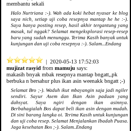
membantu sekali
Halo Nurtriana :-). Wah ada koki hebat nyasar ke blog
saya nich, setiap uji coba resepnya mantap he he :-).
Saya hanya posting resep, hasil akhir tergantung yang
masak, tul nggak? Selamat mengeksplorasi resep-resep
baru yang sudah menunggu. Terima Kasih banyak untuk
kunjungan dan uji coba resepnya :-). Salam...Endang
| 2020-05-13 17:52:03
mujizat rasyid
from
mamuju
says:
makasih bnyak mbak resepnya mantap bngatt,,pk
berbuka n bersahur plus ikan asin weenakk bngatt ;-)
Selamat Bro ;-). Waduh ikut mbayangin saja jadi ngiler
sendiri. Sayur Asem dan Ikan Asin paduan yang
dahsyat. Saya ngiri dengan ikan asinnya.
Berbahagialah Bos dapat beli ikan asin dengan mudah.
Di sini barang langka oi. Terima Kasih untuk kunjungan
dan uji coba resep. Selamat Menjalankan Ibadah Puasa.
Jaga kesehatan Bos ;-). Salam..Endang