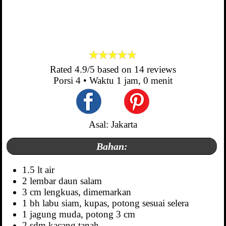
Rated
4.9
/5 based on
14
reviews
Porsi
4
• Waktu
1 jam, 0 menit
Asal: Jakarta
Bahan:
1.5 lt air
2 lembar daun salam
3 cm lengkuas, dimemarkan
1 bh labu siam, kupas, potong sesuai selera
1 jagung muda, potong 3 cm
2 sdm kacang tanah