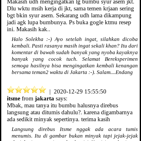
Makasih udh mengingatkan lg bumbu syur asem jkt.
Dlu wktu msih kerja di jkt, sama temen krjaan sering
bgt bkin syur asem. Sekarang udh lama dikampung
jadi agk lupa bumbunya. Ps buka gogle ktmu resep
ini. Makasih kak..
Halo Solekha :-) Ayo setelah ingat, silahkan dicoba
kembali. Pasti rasanya masih ingat sekali khan? Itu dari
komentar di bawah sudah banyak yang nyoba kayaknya
banyak yang cocok tuch. Selamat Bereksperimen
semoga hasilnya bisa mengingatkan kembali kenangan
bersama teman2 waktu di Jakarta :-). Salam....Endang
| 2020-12-29 15:55:50
itsme
from
jakarta
says:
Mbak, mau tanya itu bumbu halusnya direbus
langsung atau ditumis dahulu?. karena digambarnya
ada sedikit minyak sepertinya. terima kasih
Langsung direbus Itsme nggak ada acara tumis
menumis. Itu di gambar bukan minyak tapi jejak-jejak