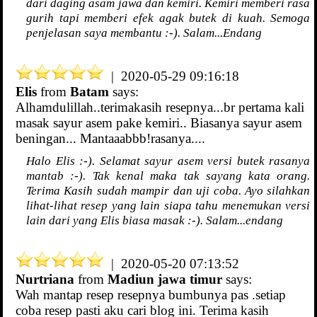
dari daging asam jawa dan kemiri. Kemiri memberi rasa
gurih tapi memberi efek agak butek di kuah. Semoga
penjelasan saya membantu :-). Salam...Endang
| 2020-05-29 09:16:18
Elis
from
Batam
says:
Alhamdulillah..terimakasih resepnya...br pertama kali
masak sayur asem pake kemiri.. Biasanya sayur asem
beningan... Mantaaabbb!rasanya....
Halo Elis :-). Selamat sayur asem versi butek rasanya
mantab :-). Tak kenal maka tak sayang kata orang.
Terima Kasih sudah mampir dan uji coba. Ayo silahkan
lihat-lihat resep yang lain siapa tahu menemukan versi
lain dari yang Elis biasa masak :-). Salam...endang
| 2020-05-20 07:13:52
Nurtriana
from
Madiun jawa timur
says:
Wah mantap resep resepnya bumbunya pas .setiap
coba resep pasti aku cari blog ini. Terima kasih