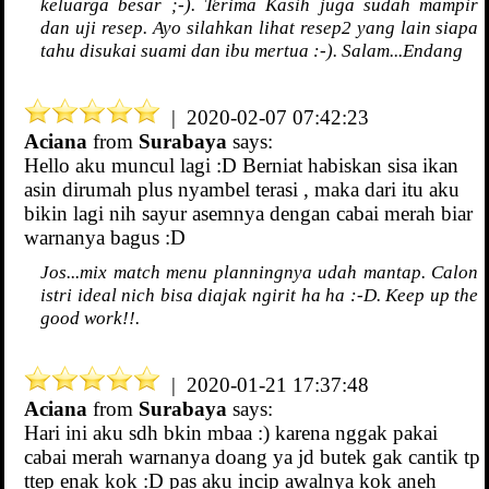
keluarga besar ;-). Terima Kasih juga sudah mampir
dan uji resep. Ayo silahkan lihat resep2 yang lain siapa
tahu disukai suami dan ibu mertua :-). Salam...Endang
| 2020-02-07 07:42:23
Aciana
from
Surabaya
says:
Hello aku muncul lagi :D Berniat habiskan sisa ikan
asin dirumah plus nyambel terasi , maka dari itu aku
bikin lagi nih sayur asemnya dengan cabai merah biar
warnanya bagus :D
Jos...mix match menu planningnya udah mantap. Calon
istri ideal nich bisa diajak ngirit ha ha :-D. Keep up the
good work!!.
| 2020-01-21 17:37:48
Aciana
from
Surabaya
says:
Hari ini aku sdh bkin mbaa :) karena nggak pakai
cabai merah warnanya doang ya jd butek gak cantik tp
ttep enak kok :D pas aku incip awalnya kok aneh