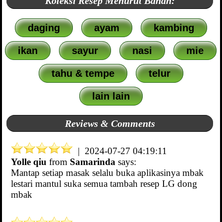
Koleksi Resep Menurut Bahan:
daging
ayam
kambing
ikan
sayur
nasi
mie
tahu & tempe
telur
lain lain
Reviews & Comments
| 2024-07-27 04:19:11
Yolle qiu
from
Samarinda
says:
Mantap setiap masak selalu buka aplikasinya mbak
lestari mantul suka semua tambah resep LG dong
mbak