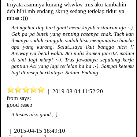
trnyata asamnya kurang wkwkw trus aku tambahin
deh hihi mb endang skrng sedang terlelap tidur ya
mbaa :)))
Aci ngebut tiap hari ganti menu kayak restauran aja :-).
Gak pa pa butek yang penting rasanya enak. Tuch kan
ilmunya sudah canggih, sudah bisa menganalisa bumbu
apa yang kurang. Salut...saya ikut bangga nich !!
Anyway iya betul waktu Aci nulis komen jam 02. malam
di sini lagi mimpi :-). Trus jawabnya sepulang kerja
gantian Aci yang lagi terlelap ha ha :-). Sampai ketemu
lagi di resep berikutnya. Salam..Endang
| 2019-08-04 11:52:20
from
says:
good resep
it tastes also good ;-)
| 2015-04-15 18:49:10