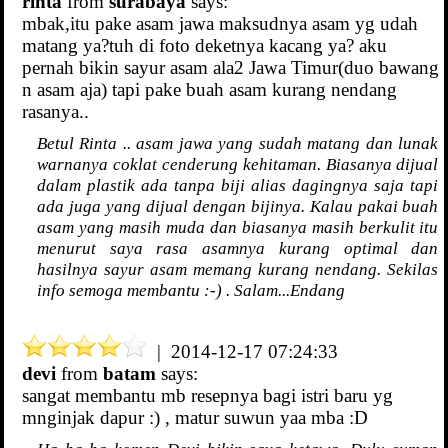
rinta
from
surabaya
says:
mbak,itu pake asam jawa maksudnya asam yg udah
matang ya?tuh di foto deketnya kacang ya? aku
pernah bikin sayur asam ala2 Jawa Timur(duo bawang
n asam aja) tapi pake buah asam kurang nendang
rasanya..
Betul Rinta .. asam jawa yang sudah matang dan lunak
warnanya coklat cenderung kehitaman. Biasanya dijual
dalam plastik ada tanpa biji alias dagingnya saja tapi
ada juga yang dijual dengan bijinya. Kalau pakai buah
asam yang masih muda dan biasanya masih berkulit itu
menurut saya rasa asamnya kurang optimal dan
hasilnya sayur asam memang kurang nendang. Sekilas
info semoga membantu :-) . Salam...Endang
| 2014-12-17 07:24:33
devi
from
batam
says:
sangat membantu mb resepnya bagi istri baru yg
mnginjak dapur :) , matur suwun yaa mba :D