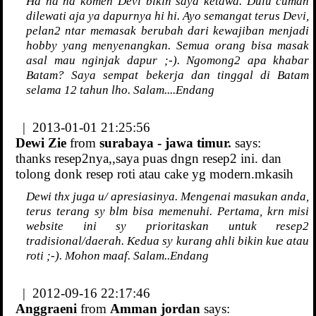
Ha ha ha komen Devi bikin saya ketawa. Dulu cuman
dilewati aja ya dapurnya hi hi. Ayo semangat terus Devi,
pelan2 ntar memasak berubah dari kewajiban menjadi
hobby yang menyenangkan. Semua orang bisa masak
asal mau nginjak dapur ;-). Ngomong2 apa khabar
Batam? Saya sempat bekerja dan tinggal di Batam
selama 12 tahun lho. Salam....Endang
| 2013-01-01 21:25:56
Dewi Zie
from
surabaya - jawa timur.
says:
thanks resep2nya,,saya puas dngn resep2 ini. dan
tolong donk resep roti atau cake yg modern.mkasih
Dewi thx juga u/ apresiasinya. Mengenai masukan anda,
terus terang sy blm bisa memenuhi. Pertama, krn misi
website ini sy prioritaskan untuk resep2
tradisional/daerah. Kedua sy kurang ahli bikin kue atau
roti ;-). Mohon maaf. Salam..Endang
| 2012-09-16 22:17:46
Anggraeni
from
Amman jordan
says: