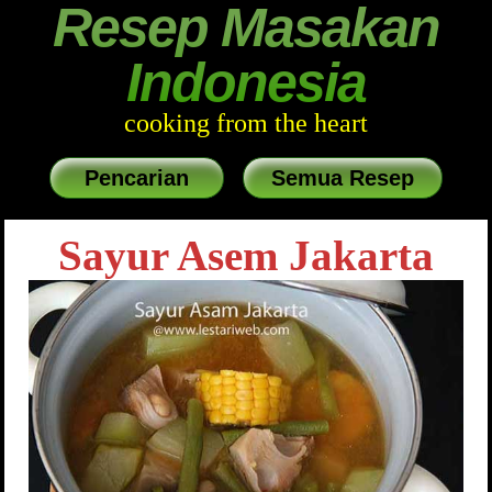
Resep Masakan
Indonesia
cooking from the heart
Pencarian
Semua Resep
Sayur Asem Jakarta