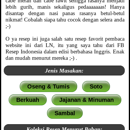
cabe merah dan cabe rawit sehigga rasanya menjadi
lebih gurih, manis sekaligus pedaaaaaaas! Hanya
disantap dengan nasi panas rasanya betul-betul
nikmat! Cobalah siapa tahu cocok dengan selera anda
;-)
O ya resep ini juga salah satu resep favorit pembaca
website ini dari LN, itu yang saya tahu dari FB
Resep Indonesia dalam edisi berbahasa Inggris. Enak
dan mudah menurut mereka ;-) .
Jenis Masakan:
Oseng & Tumis
Soto
Berkuah
Jajanan & Minuman
Sambal
Koleksi Resep Menurut Bahan: