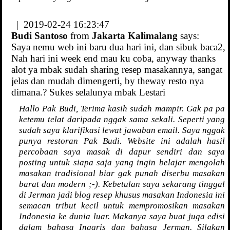
| 2019-02-24 16:23:47
Budi Santoso
from
Jakarta Kalimalang
says:
Saya nemu web ini baru dua hari ini, dan sibuk baca2,
Nah hari ini week end mau ku coba, anyway thanks
alot ya mbak sudah sharing resep masakannya, sangat
jelas dan mudah dimengerti, by theway resto nya
dimana.? Sukes selalunya mbak Lestari
Hallo Pak Budi, Terima kasih sudah mampir. Gak pa pa
ketemu telat daripada nggak sama sekali. Seperti yang
sudah saya klarifikasi lewat jawaban email. Saya nggak
punya restoran Pak Budi. Website ini adalah hasil
percobaan saya masak di dapur sendiri dan saya
posting untuk siapa saja yang ingin belajar mengolah
masakan tradisional biar gak punah diserbu masakan
barat dan modern ;-). Kebetulan saya sekarang tinggal
di Jerman jadi blog resep khusus masakan Indonesia ini
semacan tribut kecil untuk mempromosikan masakan
Indonesia ke dunia luar. Makanya saya buat juga edisi
dalam bahasa Inggris dan bahasa Jerman. Silakan