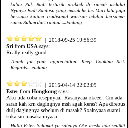
kalau Pak Budi tertarik praktek di rumah melalui
Nyonya Budi Santoso yang masak he he. Mari kita jaga
bersama kuliner tradisonal warisan leluhur bersama-
sama. Salam dari rantau ....Endang
| 2018-09-25 19:56:39
Sri
from
USA
says:
Really really good
Thank for your appreciation. Keep Cooking Sist.
Regards....endang
| 2016-04-14 22:02:05
Ester
from
Hongkong
says:
Aku uda coba resepnyaa.. Rasanyaaa okeee.. Cm ada
saran kah krn dagingnya msh agak keras? Apa direbus
dulj dagingnya sebelum di masak? Soalnyaaa suami
suka sm masakannyaaa..
Hallo Ester. Selamat ya satenya Oke meski ada sedikit