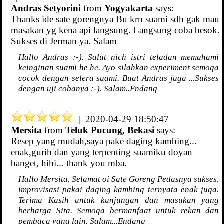
Andras Setyorini
from
Yogyakarta
says:
Thanks ide sate gorengnya Bu krn suami sdh gak mau
masakan yg kena api langsung. Langsung coba besok.
Sukses di Jerman ya. Salam
Hallo Andras :-). Salut nich istri teladan memahami
keinginan suami he he. Ayo silahkan experiment semoga
cocok dengan selera suami. Buat Andras juga ...Sukses
dengan uji cobanya :-). Salam..Endang
| 2020-04-29 18:50:47
Mersita
from
Teluk Pucung, Bekasi
says:
Resep yang mudah,saya pake daging kambing...
enak,gurih dan yang terpenting suamiku doyan
banget, hihi... thank you mba.
Hallo Mersita. Selamat oi Sate Goreng Pedasnya sukses,
improvisasi pakai daging kambing ternyata enak juga.
Terima Kasih untuk kunjungan dan masukan yang
berharga Sita. Semoga bermanfaat untuk rekan dan
pembaca yang lain. Salam...Endang