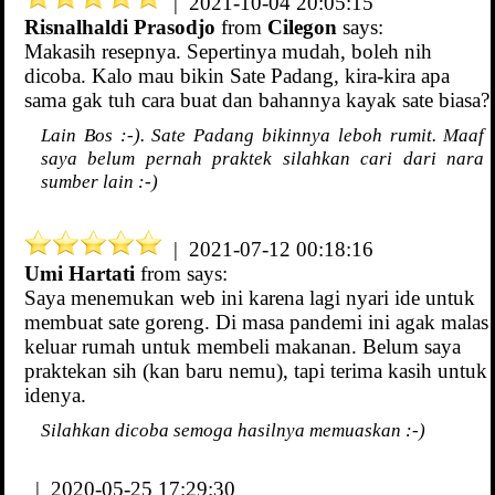
| 2021-10-04 20:05:15
Risnalhaldi Prasodjo
from
Cilegon
says:
Makasih resepnya. Sepertinya mudah, boleh nih
dicoba. Kalo mau bikin Sate Padang, kira-kira apa
sama gak tuh cara buat dan bahannya kayak sate biasa?
Lain Bos :-). Sate Padang bikinnya leboh rumit. Maaf
saya belum pernah praktek silahkan cari dari nara
sumber lain :-)
| 2021-07-12 00:18:16
Umi Hartati
from
says:
Saya menemukan web ini karena lagi nyari ide untuk
membuat sate goreng. Di masa pandemi ini agak malas
keluar rumah untuk membeli makanan. Belum saya
praktekan sih (kan baru nemu), tapi terima kasih untuk
idenya.
Silahkan dicoba semoga hasilnya memuaskan :-)
| 2020-05-25 17:29:30