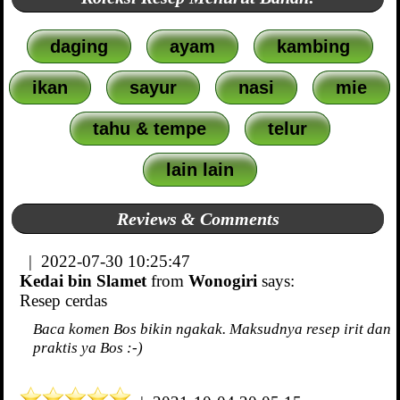
daging
ayam
kambing
ikan
sayur
nasi
mie
tahu & tempe
telur
lain lain
Reviews & Comments
| 2022-07-30 10:25:47
Kedai bin Slamet
from
Wonogiri
says:
Resep cerdas
Baca komen Bos bikin ngakak. Maksudnya resep irit dan
praktis ya Bos :-)