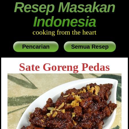
Resep Masakan
Indonesia
cooking from the heart
Pencarian
Semua Resep
Sate Goreng Pedas