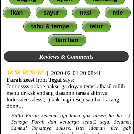
ikan
sayur
nasi
mie
tahu & tempe
telur
lain lain
Reviews & Comments
| 2020-02-01 20:08:41
Farah zeest
from
Tegal
says:
Joooossss pokoe paksu ga doyan terasi alhasil milih
menu dr kak endang daaannn taraaa ahirnya
ludessdeessdess ;_) kak bagi resep sambal kacang
dong...
Hallo Farah..kemana aja lama gak absen ha ha :-).
Semoga Farah dan keluarga sehat2 saja. Selamat
Sambal Tomatnya sukses. Istri idaman nich gak