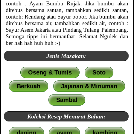
contoh : Ayam Bumbu Rujak. Jika bumbu akan
direbus bersama santan, tambahkan sedikit santan,
contoh: Rendang atau Sayur bobor. Jika bumbu akan
direbus bersama air, tambahkan sedikit air, contoh :
Sayur Asem Jakarta atau Pindang Tulang Palembang.
Semoga tipps ini bermanfaat. Selamat Ngulek dan
ber hah hah huh huh :-)
Jenis Masakan:
Oseng & Tumis
Soto
Berkuah
Jajanan & Minuman
Sambal
Koleksi Resep Menurut Bahan:
daging
ayam
kambing