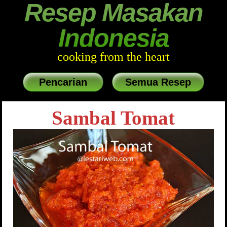
Resep Masakan
Indonesia
cooking from the heart
Pencarian
Semua Resep
Sambal Tomat