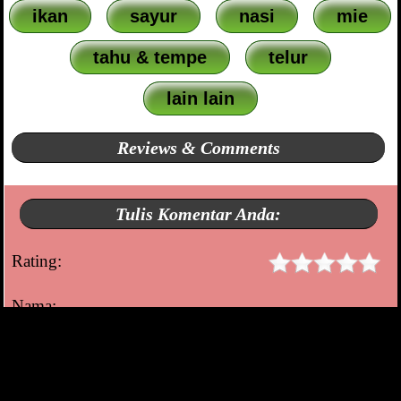
ikan
sayur
nasi
mie
tahu & tempe
telur
lain lain
Reviews & Comments
Tulis Komentar Anda:
Rating:
Nama:
Lokasi: