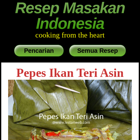
Resep Masakan
Indonesia
cooking from the heart
Pencarian
Semua Resep
Pepes Ikan Teri Asin