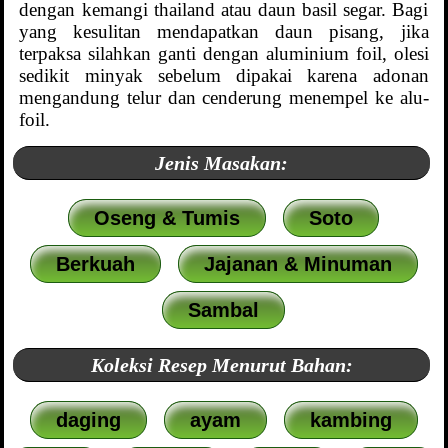
dengan kemangi thailand atau daun basil segar. Bagi
yang kesulitan mendapatkan daun pisang, jika
terpaksa silahkan ganti dengan aluminium foil, olesi
sedikit minyak sebelum dipakai karena adonan
mengandung telur dan cenderung menempel ke alu-
foil.
Jenis Masakan:
Oseng & Tumis
Soto
Berkuah
Jajanan & Minuman
Sambal
Koleksi Resep Menurut Bahan:
daging
ayam
kambing