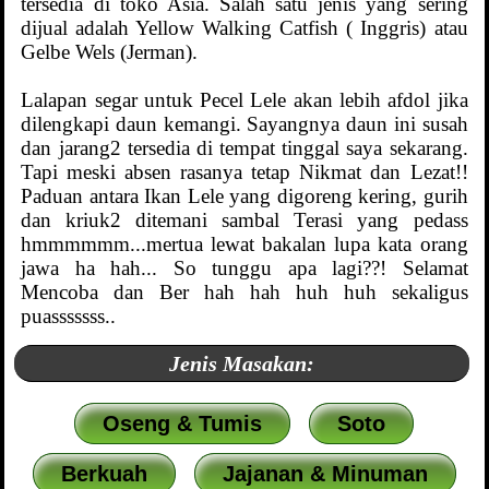
tersedia di toko Asia. Salah satu jenis yang sering
dijual adalah Yellow Walking Catfish ( Inggris) atau
Gelbe Wels (Jerman).
Lalapan segar untuk Pecel Lele akan lebih afdol jika
dilengkapi daun kemangi. Sayangnya daun ini susah
dan jarang2 tersedia di tempat tinggal saya sekarang.
Tapi meski absen rasanya tetap Nikmat dan Lezat!!
Paduan antara Ikan Lele yang digoreng kering, gurih
dan kriuk2 ditemani sambal Terasi yang pedass
hmmmmmm...mertua lewat bakalan lupa kata orang
jawa ha hah... So tunggu apa lagi??! Selamat
Mencoba dan Ber hah hah huh huh sekaligus
puasssssss..
Jenis Masakan:
Oseng & Tumis
Soto
Berkuah
Jajanan & Minuman