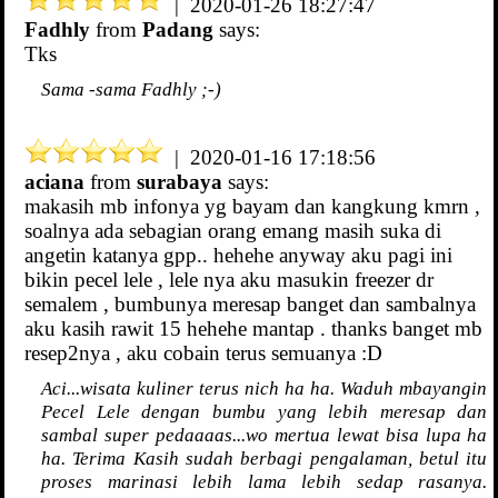
| 2020-01-26 18:27:47
Fadhly
from
Padang
says:
Tks
Sama -sama Fadhly ;-)
| 2020-01-16 17:18:56
aciana
from
surabaya
says:
makasih mb infonya yg bayam dan kangkung kmrn ,
soalnya ada sebagian orang emang masih suka di
angetin katanya gpp.. hehehe anyway aku pagi ini
bikin pecel lele , lele nya aku masukin freezer dr
semalem , bumbunya meresap banget dan sambalnya
aku kasih rawit 15 hehehe mantap . thanks banget mb
resep2nya , aku cobain terus semuanya :D
Aci...wisata kuliner terus nich ha ha. Waduh mbayangin
Pecel Lele dengan bumbu yang lebih meresap dan
sambal super pedaaaas...wo mertua lewat bisa lupa ha
ha. Terima Kasih sudah berbagi pengalaman, betul itu
proses marinasi lebih lama lebih sedap rasanya.