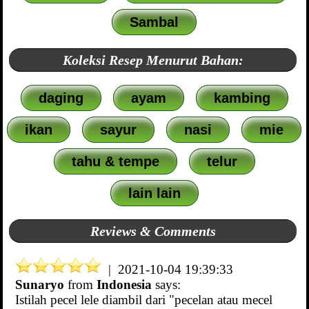
Sambal
Koleksi Resep Menurut Bahan:
daging
ayam
kambing
ikan
sayur
nasi
mie
tahu & tempe
telur
lain lain
Reviews & Comments
| 2021-10-04 19:39:33
Sunaryo
from
Indonesia
says:
Istilah pecel lele diambil dari "pecelan atau mecel