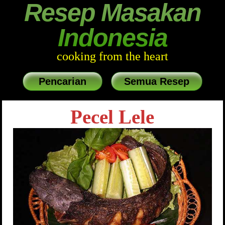
Resep Masakan
Indonesia
cooking from the heart
Pencarian
Semua Resep
Pecel Lele