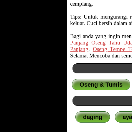
cemplang.
Tips: Untuk mengurangi ra
keluar. Cuci bersih dalam a
Bagi anda yang ingin menc
Panjang
Oseng Tahu Ud
Panjang
,
Oseng Tempe Te
Selamat Mencoba dan semoga
Oseng & Tumis
daging
ay