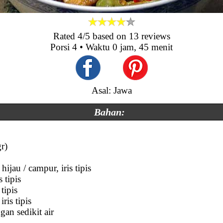
Rated
4
/5 based on
13
reviews
Porsi
4
• Waktu
0 jam, 45 menit
Asal: Jawa
Bahan:
r)
hijau / campur, iris tipis
 tipis
tipis
ris tipis
ngan sedikit air