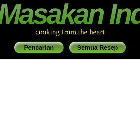
Masakan In
cooking from the heart
Pencarian
Semua Resep