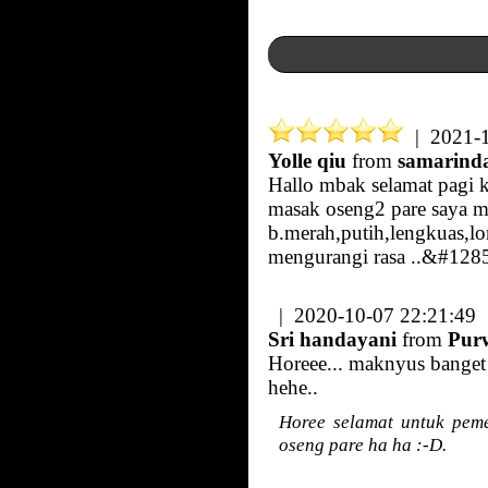
| 2021-1
Yolle qiu
from
samarind
Hallo mbak selamat pagi k
masak oseng2 pare saya m
b.merah,putih,lengkuas,l
mengurangi rasa ..&#12
| 2020-10-07 22:21:49
Sri handayani
from
Pur
Horeee... maknyus banget
hehe..
Horee selamat untuk pem
oseng pare ha ha :-D.