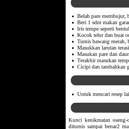
Belah pare membujur, bu
Beri 1 sdm makan garam
Iris tempe seperti bent
Kocok telur dan buat or
Tumis bawang merah, b
Masukkan larutan teras
Masukan pare dan daun 
Terakhir masukan tempe 
Cicipi dan tambahkan g
Untuk mencari resep la
Kunci kenikmatan oseng-os
ditumis sampai benar2 ma