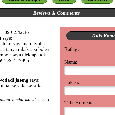
Reviews & Comments
1-09 02:42:36
Tulis Kom
a
says:
ali ini saya mau nyoba
au tanya mbak apa boleh
Rating:
ombok saya ulek apa tdk
8591;&#127995;
Nama:
wodadi jateng
says:
Lokasi:
 mba, sy suka sy suka,
enang lomba masak oseng-
Tulis Komentar: