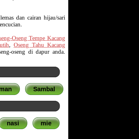
emas dan cairan hijau/sari
pencucian.
seng-Oseng Tempe Kacang
utih
,
Oseng Tahu Kacang
eng-oseng di dapur anda.
uman
Sambal
nasi
mie