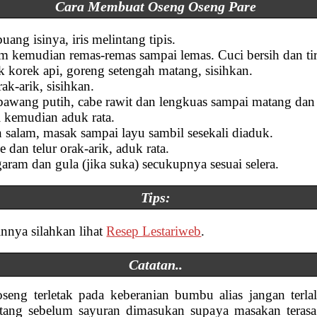
Cara Membuat Oseng Oseng Pare
ang isinya, iris melintang tipis.
 kemudian remas-remas sampai lemas. Cuci bersih dan tir
uk korek api, goreng setengah matang, sisihkan.
ak-arik, sisihkan.
awang putih, cabe rawit dan lengkuas sampai matang dan
i kemudian aduk rata.
salam, masak sampai layu sambil sesekali diaduk.
dan telur orak-arik, aduk rata.
aram dan gula (jika suka) secukupnya sesuai selera.
Tips:
innya silahkan lihat
Resep Lestariweb
.
Catatan..
eng terletak pada keberanian bumbu alias jangan terlal
tang sebelum sayuran dimasukan supaya masakan terasa