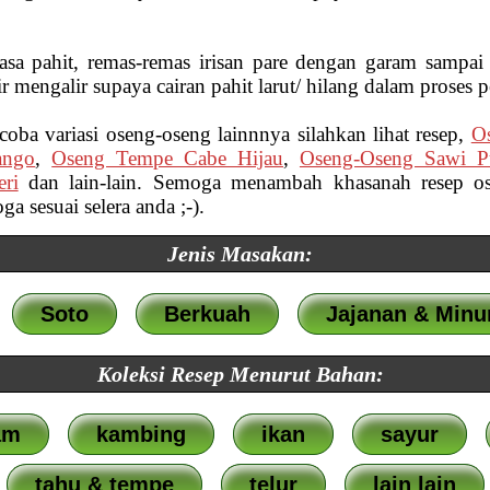
sa pahit, remas-remas irisan pare dengan garam sampai l
ir mengalir supaya cairan pahit larut/ hilang dalam proses 
oba variasi oseng-oseng lainnnya silahkan lihat resep,
O
ango
,
Oseng Tempe Cabe Hijau
,
Oseng-Oseng Sawi P
ri
dan lain-lain. Semoga menambah khasanah resep os
 sesuai selera anda ;-).
Jenis Masakan:
Soto
Berkuah
Jajanan & Min
Koleksi Resep Menurut Bahan:
am
kambing
ikan
sayur
tahu & tempe
telur
lain lain