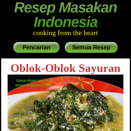
Resep Masakan
Indonesia
cooking from the heart
Pencarian
Semua Resep
Oblok-Oblok Sayuran