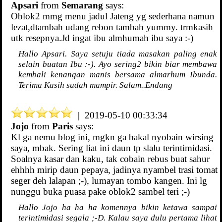
Apsari
from
Semarang
says:
Oblok2 mmg menu jadul Jateng yg sederhana namun
lezat,dtambah udang rebon tambah yummy. trmkasih
utk resepnya.Jd ingat ibu almhumah ibu saya :-)
Hallo Apsari. Saya setuju tiada masakan paling enak
selain buatan Ibu :-). Ayo sering2 bikin biar membawa
kembali kenangan manis bersama almarhum Ibunda.
Terima Kasih sudah mampir. Salam..Endang
| 2019-05-10 00:33:34
Jojo
from
Paris
says:
Kl ga nemu blog ini, mgkn ga bakal nyobain wirsing
saya, mbak. Sering liat ini daun tp slalu terintimidasi.
Soalnya kasar dan kaku, tak cobain rebus buat sahur
ehhhh mirip daun pepaya, jadinya nyambel trasi tomat
seger deh lalapan ;-), lumayan tombo kangen. Ini lg
nunggu buka puasa pake oblok2 sambel teri ;-)
Hallo Jojo ha ha ha komennya bikin ketawa sampai
terintimidasi segala ;-D. Kalau saya dulu pertama lihat