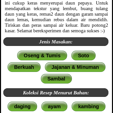
ini cukup keras menyerupai daun pepaya. Untuk
mendapatkan tekstur yang lembut, buang tulang
daun yang keras, remas2 daun dengan garam sampai
daun lemas, kemudian rebus dalam air mendidih.
Tiriskan dan peras sampai air keluar. Baru potong2
kasar. Selamat bereksperimen dan semoga sukses :-)
Jenis Masakan:
Oseng & Tumis
Soto
Berkuah
Jajanan & Minuman
Sambal
Koleksi Resep Menurut Bahan:
daging
ayam
kambing