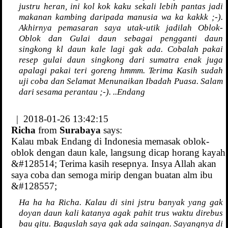
justru heran, ini kol kok kaku sekali lebih pantas jadi
makanan kambing daripada manusia wa ka kakkk ;-).
Akhirnya pemasaran saya utak-utik jadilah Oblok-
Oblok dan Gulai daun sebagai pengganti daun
singkong kl daun kale lagi gak ada. Cobalah pakai
resep gulai daun singkong dari sumatra enak juga
apalagi pakai teri goreng hmmm. Terima Kasih sudah
uji coba dan Selamat Menunaikan Ibadah Puasa. Salam
dari sesama perantau ;-). ..Endang
| 2018-01-26 13:42:15
Richa
from
Surabaya
says:
Kalau mbak Endang di Indonesia memasak oblok-
oblok dengan daun kale, langsung dicap horang kayah
&#128514; Terima kasih resepnya. Insya Allah akan
saya coba dan semoga mirip dengan buatan alm ibu
&#128557;
Ha ha ha Richa. Kalau di sini jstru banyak yang gak
doyan daun kali katanya agak pahit trus waktu direbus
bau gitu. Baguslah saya gak ada saingan. Sayangnya di