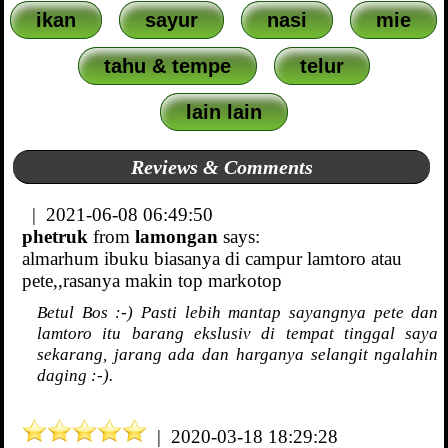
ikan
sayur
nasi
mie
tahu & tempe
telur
lain lain
Reviews & Comments
| 2021-06-08 06:49:50
phetruk
from
lamongan
says:
almarhum ibuku biasanya di campur lamtoro atau
pete,,rasanya makin top markotop
Betul Bos :-) Pasti lebih mantap sayangnya pete dan
lamtoro itu barang ekslusiv di tempat tinggal saya
sekarang, jarang ada dan harganya selangit ngalahin
daging :-).
| 2020-03-18 18:29:28