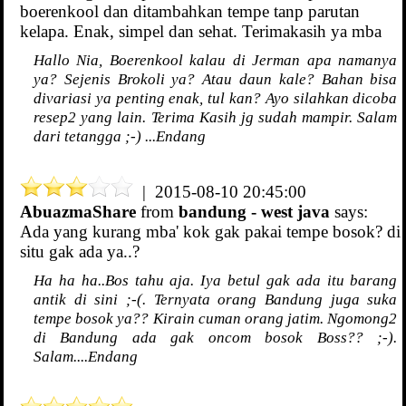
boerenkool dan ditambahkan tempe tanp parutan
kelapa. Enak, simpel dan sehat. Terimakasih ya mba
Hallo Nia, Boerenkool kalau di Jerman apa namanya
ya? Sejenis Brokoli ya? Atau daun kale? Bahan bisa
divariasi ya penting enak, tul kan? Ayo silahkan dicoba
resep2 yang lain. Terima Kasih jg sudah mampir. Salam
dari tetangga ;-) ...Endang
| 2015-08-10 20:45:00
AbuazmaShare
from
bandung - west java
says:
Ada yang kurang mba' kok gak pakai tempe bosok? di
situ gak ada ya..?
Ha ha ha..Bos tahu aja. Iya betul gak ada itu barang
antik di sini ;-(. Ternyata orang Bandung juga suka
tempe bosok ya?? Kirain cuman orang jatim. Ngomong2
di Bandung ada gak oncom bosok Boss?? ;-).
Salam....Endang