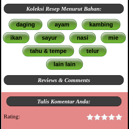
Koleksi Resep Menurut Bahan:
daging
ayam
kambing
ikan
sayur
nasi
mie
tahu & tempe
telur
lain lain
Reviews & Comments
Tulis Komentar Anda:
Rating: