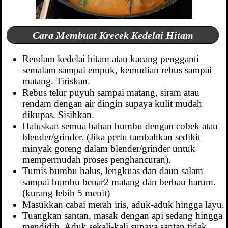
Cara Membuat Krecek Kedelai Hitam
Rendam kedelai hitam atau kacang pengganti
semalam sampai empuk, kemudian rebus sampai
matang. Tiriskan.
Rebus telur puyuh sampai matang, siram atau
rendam dengan air dingin supaya kulit mudah
dikupas. Sisihkan.
Haluskan semua bahan bumbu dengan cobek atau
blender/grinder. (Jika perlu tambahkan sedikit
minyak goreng dalam blender/grinder untuk
mempermudah proses penghancuran).
Tumis bumbu halus, lengkuas dan daun salam
sampai bumbu benar2 matang dan berbau harum.
(kurang lebih 5 menit)
Masukkan cabai merah iris, aduk-aduk hingga layu.
Tuangkan santan, masak dengan api sedang hingga
mendidih. Aduk sekali-kali supaya santan tidak