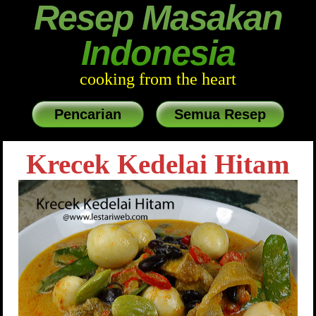
Resep Masakan
Indonesia
cooking from the heart
Pencarian
Semua Resep
Krecek Kedelai Hitam