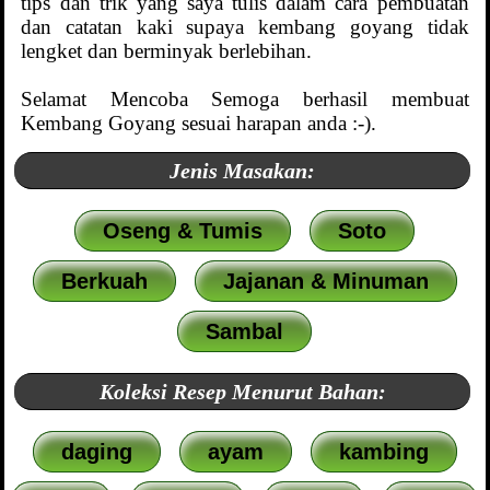
tips dan trik yang saya tulis dalam cara pembuatan
dan catatan kaki supaya kembang goyang tidak
lengket dan berminyak berlebihan.
Selamat Mencoba Semoga berhasil membuat
Kembang Goyang sesuai harapan anda :-).
Jenis Masakan:
Oseng & Tumis
Soto
Berkuah
Jajanan & Minuman
Sambal
Koleksi Resep Menurut Bahan:
daging
ayam
kambing