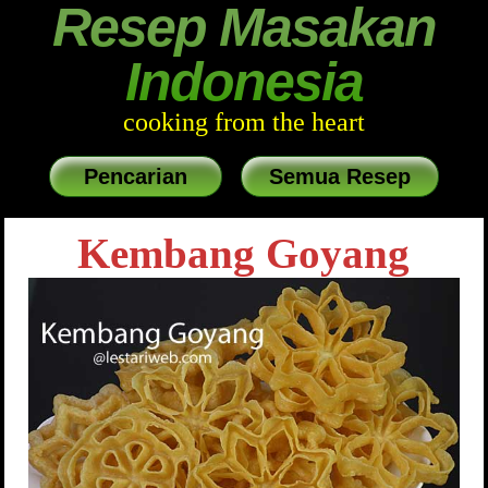
Resep Masakan
Indonesia
cooking from the heart
Pencarian
Semua Resep
Kembang Goyang