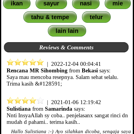
ikan
sayur
nasi
mie
tahu & tempe
telur
lain lain
Reviews & Comments
| 2022-12-04 00:04:41
Rencana MR Sihombing
from
Bekasi
says:
Saya mau mencoba resepnya. Salam sehat selalu.
Trima kasih &#128591;
| 2021-01-06 12:19:42
Sulistiana
from
Samarinda
says:
Nnti InsyaAllah sy coba.. penjelasanx sangat rinci dn
mudah d pahami.. terima kasih..
Hallo Sulistiana :-) Ayo silahkan dicoba, sengaja saya