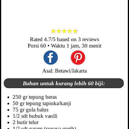
Rated
4.7
/5 based on
3
reviews
Porsi
60
• Waktu
1 jam, 30 menit
Asal: Betawi/Jakarta
Bahan untuk kurang lebih 60 biji:
250 gr tepung beras
50 gr tepung tapioka/kanji
75 gr gula halus
1/2 sdt bubuk vanili
2 butir telur
1/2 sdt garam (supaya gurih)