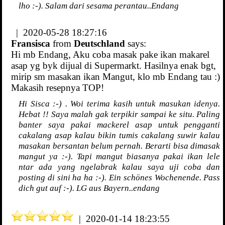
lho :-). Salam dari sesama perantau..Endang
| 2020-05-28 18:27:16
Fransisca
from
Deutschland
says:
Hi mb Endang, Aku coba masak pake ikan makarel
asap yg byk dijual di Supermarkt. Hasilnya enak bgt,
mirip sm masakan ikan Mangut, klo mb Endang tau :)
Makasih resepnya TOP!
Hi Sisca :-) . Woi terima kasih untuk masukan idenya.
Hebat !! Saya malah gak terpikir sampai ke situ. Paling
banter saya pakai mackerel asap untuk pengganti
cakalang asap kalau bikin tumis cakalang suwir kalau
masakan bersantan belum pernah. Berarti bisa dimasak
mangut ya :-). Tapi mangut biasanya pakai ikan lele
ntar ada yang ngelabrak kalau saya uji coba dan
posting di sini ha ha :-). Ein schönes Wochenende. Pass
dich gut auf :-). LG aus Bayern..endang
| 2020-01-14 18:23:55