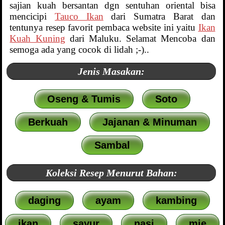
sajian kuah bersantan dgn sentuhan oriental bisa
mencicipi
Tauco Ikan
dari Sumatra Barat dan
tentunya resep favorit pembaca website ini yaitu
Ikan
Kuah Kuning
dari Maluku. Selamat Mencoba dan
semoga ada yang cocok di lidah ;-)..
Jenis Masakan:
Oseng & Tumis
Soto
Berkuah
Jajanan & Minuman
Sambal
Koleksi Resep Menurut Bahan:
daging
ayam
kambing
ikan
sayur
nasi
mie