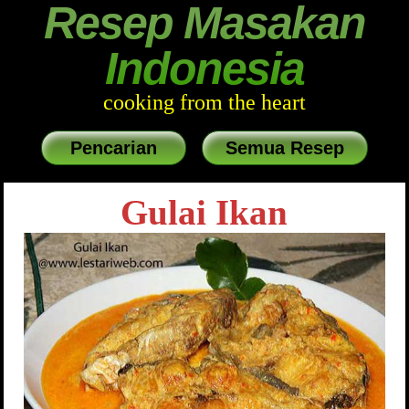
Resep Masakan
Indonesia
cooking from the heart
Pencarian
Semua Resep
Gulai Ikan