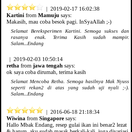
| 2019-02-17 16:02:38
Kartini
from
Mamuju
says:
Makasih, mau coba besok pagi. InSyaAllah ;-)
Selamat Bereksperimen Kartini. Semoga sukses dan
rasanya enak. Terima Kasih sudah mampir.
Salam...Endang
| 2019-02-03 10:50:14
retha
from
jawa tengah
says:
ok saya coba dirumah, terima kasih
Selamat Mencoba Retha. Semoga hasilnya Mak Nyuss
seperti rekan2 di atas yang sudah uji nyali ;-).
Salam...Endang
| 2016-06-18 21:18:34
Wiwina
from
Singapore
says:
Hallo Mbak Endang, resep gulai ikan ini benar2 lezat
& harum, aku sudah masak berkali-kali, juga divariasi