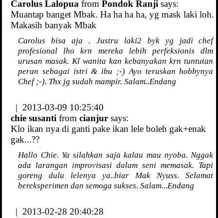
Carolus Lalopua
from
Pondok Ranji
says:
Muantap banget Mbak. Ha ha ha ha, yg mask laki loh.
Makasih banyak Mbak
Carolus bisa aja . Justru laki2 byk yg jadi chef
profesional lho krn mereka lebih perfeksionis dlm
urusan masak. Kl wanita kan kebanyakan krn tuntutan
peran sebagai istri & ibu ;-) Ayo teruskan hobbynya
Chef ;-). Thx jg sudah mampir. Salam..Endang
| 2013-03-09 10:25:40
chie susanti
from
cianjur
says:
Klo ikan nya di ganti pake ikan lele boleh gak+enak
gak...??
Hallo Chie. Ya silahkan saja kalau mau nyoba. Nggak
ada larangan improvisasi dalam seni memasak. Tapi
goreng dulu lelenya ya..biar Mak Nyuss. Selamat
bereksperimen dan semoga sukses. Salam...Endang
| 2013-02-28 20:40:28