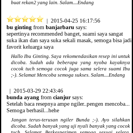
buat rekan2 yang lain. Salam....Endang
| 2015-04-25 16:17:56
bu ginting
from
banjarbaru
says:
sepertinya recommended banget, suami saya sangat
suka ikan dan saya suka sekali masak, semoga bisa jadi
favorit keluarga saya
Hallo Ibu Ginting. Saya rekomendasikan resep ini untuk
dicoba. Sudah ada beberapa yang nyoba kayaknya
cocok tuch semoga cocok juga sama selera suami Ibu
;-). Selamat Mencoba semoga sukses. Salam....Endang
| 2015-03-29 22:43:46
bunda ayang
from
cianjur
says:
Setelah baca resepnya ampe ngiler..pengen mencoba...
Semoga berhasil...hehe
Jangan terus-terusan ngiler Bunda ;-). Ayo silahkan
dicoba. Sudah banyak yang uji nyali banyak yang cocok
tuch. Selamat Berkesperimen semoga sesuai selera.