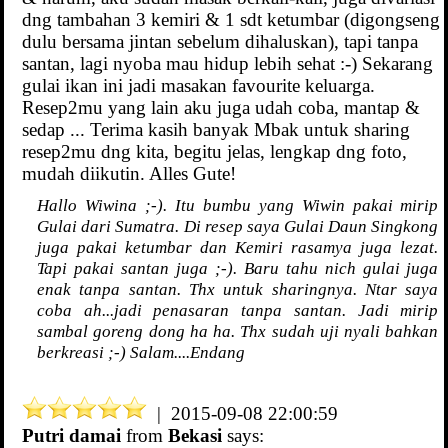
dng tambahan 3 kemiri & 1 sdt ketumbar (digongseng
dulu bersama jintan sebelum dihaluskan), tapi tanpa
santan, lagi nyoba mau hidup lebih sehat :-) Sekarang
gulai ikan ini jadi masakan favourite keluarga.
Resep2mu yang lain aku juga udah coba, mantap &
sedap ... Terima kasih banyak Mbak untuk sharing
resep2mu dng kita, begitu jelas, lengkap dng foto,
mudah diikutin. Alles Gute!
Hallo Wiwina ;-). Itu bumbu yang Wiwin pakai mirip
Gulai dari Sumatra. Di resep saya Gulai Daun Singkong
juga pakai ketumbar dan Kemiri rasamya juga lezat.
Tapi pakai santan juga ;-). Baru tahu nich gulai juga
enak tanpa santan. Thx untuk sharingnya. Ntar saya
coba ah...jadi penasaran tanpa santan. Jadi mirip
sambal goreng dong ha ha. Thx sudah uji nyali bahkan
berkreasi ;-) Salam....Endang
| 2015-09-08 22:00:59
Putri damai
from
Bekasi
says: