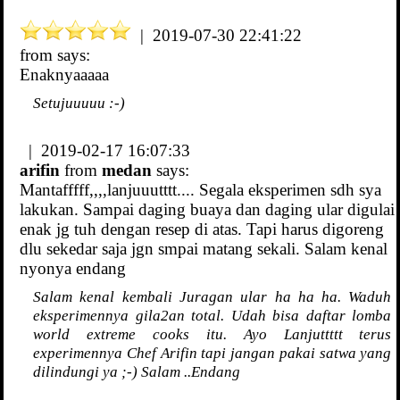
| 2019-07-30 22:41:22
from
says:
Enaknyaaaaa
Setujuuuuu :-)
| 2019-02-17 16:07:33
arifin
from
medan
says:
Mantafffff,,,,lanjuuutttt.... Segala eksperimen sdh sya
lakukan. Sampai daging buaya dan daging ular digulai
enak jg tuh dengan resep di atas. Tapi harus digoreng
dlu sekedar saja jgn smpai matang sekali. Salam kenal
nyonya endang
Salam kenal kembali Juragan ular ha ha ha. Waduh
eksperimennya gila2an total. Udah bisa daftar lomba
world extreme cooks itu. Ayo Lanjuttttt terus
experimennya Chef Arifin tapi jangan pakai satwa yang
dilindungi ya ;-) Salam ..Endang