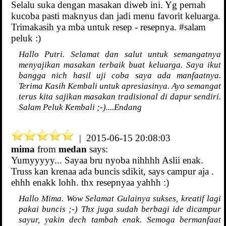
Selalu suka dengan masakan diweb ini. Yg pernah
kucoba pasti maknyus dan jadi menu favorit keluarga.
Trimakasih ya mba untuk resep - resepnya. #salam
peluk :)
Hallo Putri. Selamat dan salut untuk semangatnya
menyajikan masakan terbaik buat keluarga. Saya ikut
bangga nich hasil uji coba saya ada manfaatnya.
Terima Kasih Kembali untuk apresiasinya. Ayo semangat
terus kita sajikan masakan tradisional di dapur sendiri.
Salam Peluk Kembali ;-)....Endang
| 2015-06-15 20:08:03
mima
from
medan
says:
Yumyyyyy... Sayaa bru nyoba nihhhh Aslii enak.
Truss kan krenaa ada buncis sdikit, says campur aja .
ehhh enakk lohh. thx resepnyaa yahhh :)
Hallo Mima. Wow Selamat Gulainya sukses, kreatif lagi
pakai buncis ;-) Thx juga sudah berbagi ide dicampur
sayur, yakin dech tambah enak. Semoga bermanfaat