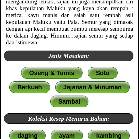
mengandung lemak, sajian ini juga menampilkan ciri
khas kepulauan Maluku yang kaya akan rempah :
merica, kayu manis dan salah satu rempah asli
kepulauan Maluku yaitu Pala. Semur yang dimasak
dengan api kecil membuat bumbu meresap sempurna
ke dalam daging. Hmmm...sajian semur yang sedap
dan istimewa
Jenis Masakan:
Oseng & Tumis
Soto
Berkuah
Jajanan & Minuman
Sambal
Koleksi Resep Menurut Bahan:
daging
ayam
kambing