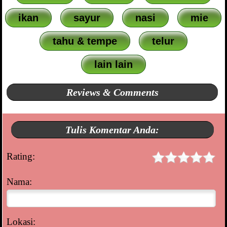
ikan
sayur
nasi
mie
tahu & tempe
telur
lain lain
Reviews & Comments
Tulis Komentar Anda:
Rating:
Nama:
Lokasi: