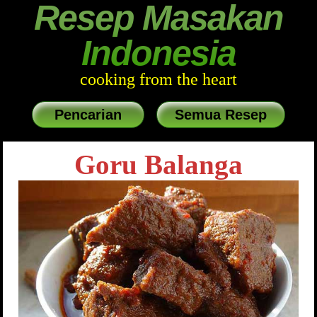
Resep Masakan
Indonesia
cooking from the heart
Pencarian
Semua Resep
Goru Balanga