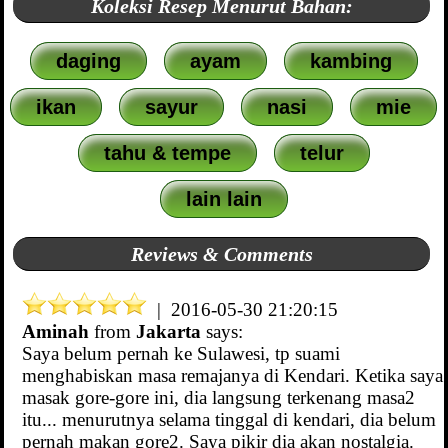
Koleksi Resep Menurut Bahan:
daging
ayam
kambing
ikan
sayur
nasi
mie
tahu & tempe
telur
lain lain
Reviews & Comments
| 2016-05-30 21:20:15
Aminah
from
Jakarta
says:
Saya belum pernah ke Sulawesi, tp suami
menghabiskan masa remajanya di Kendari. Ketika saya
masak gore-gore ini, dia langsung terkenang masa2
itu... menurutnya selama tinggal di kendari, dia belum
pernah makan gore2. Saya pikir dia akan nostalgia.