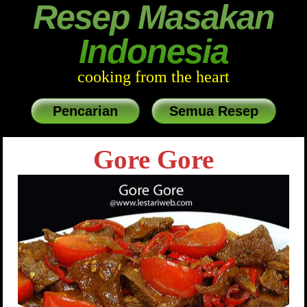
Resep Masakan
Indonesia
cooking from the heart
Pencarian
Semua Resep
Gore Gore