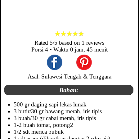
Rated
5
/5 based on
1
reviews
Porsi
4
• Waktu
0 jam, 45 menit
Asal: Sulawesi Tengah & Tenggara
Bahan:
500 gr daging sapi lekas lunak
3 butir/30 gr bawang merah, iris tipis
3 buah/30 gr cabai merah, iris tipis
1-2 buah tomat, potong2
1/2 sdt merica bubuk
1 sdt asam (dilarutkan dengan 2 sdm air)