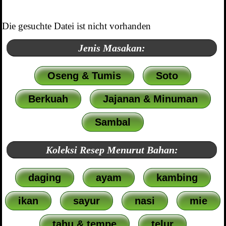
Die gesuchte Datei ist nicht vorhanden
Jenis Masakan:
Oseng & Tumis
Soto
Berkuah
Jajanan & Minuman
Sambal
Koleksi Resep Menurut Bahan:
daging
ayam
kambing
ikan
sayur
nasi
mie
tahu & tempe
telur