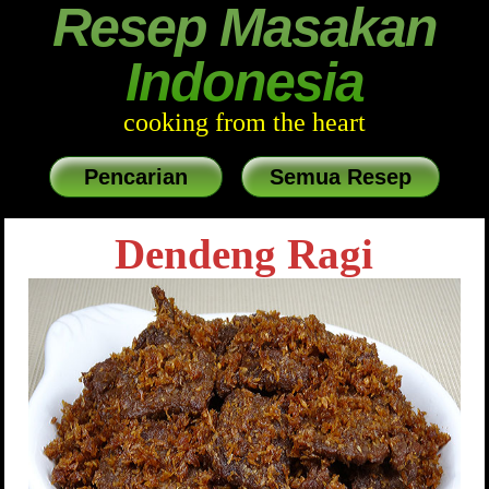
Resep Masakan
Indonesia
cooking from the heart
Pencarian
Semua Resep
Dendeng Ragi