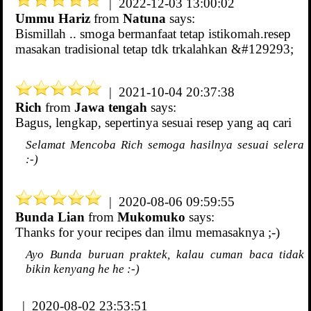
| 2022-12-03 13:00:02
Ummu Hariz
from
Natuna
says:
Bismillah .. smoga bermanfaat tetap istikomah.resep
masakan tradisional tetap tdk trkalahkan &#129293;
| 2021-10-04 20:37:38
Rich
from
Jawa tengah
says:
Bagus, lengkap, sepertinya sesuai resep yang aq cari
Selamat Mencoba Rich semoga hasilnya sesuai selera
:-)
| 2020-08-06 09:59:55
Bunda Lian
from
Mukomuko
says:
Thanks for your recipes dan ilmu memasaknya ;-)
Ayo Bunda buruan praktek, kalau cuman baca tidak
bikin kenyang he he :-)
| 2020-08-02 23:53:51