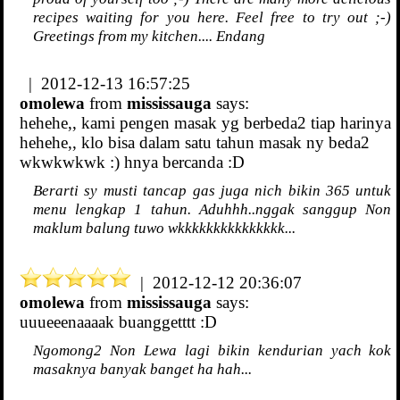
recipes waiting for you here. Feel free to try out ;-)
Greetings from my kitchen.... Endang
| 2012-12-13 16:57:25
omolewa
from
mississauga
says:
hehehe,, kami pengen masak yg berbeda2 tiap harinya
hehehe,, klo bisa dalam satu tahun masak ny beda2
wkwkwkwk :) hnya bercanda :D
Berarti sy musti tancap gas juga nich bikin 365 untuk
menu lengkap 1 tahun. Aduhhh..nggak sanggup Non
maklum balung tuwo wkkkkkkkkkkkkkkk...
| 2012-12-12 20:36:07
omolewa
from
mississauga
says:
uuueeenaaaak buanggetttt :D
Ngomong2 Non Lewa lagi bikin kendurian yach kok
masaknya banyak banget ha hah...