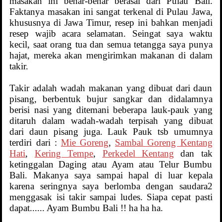
masakan ini benar-benar berasal dari Pulau Bali.
Faktanya masakan ini sangat terkenal di Pulau Jawa,
khususnya di Jawa Timur, resep ini bahkan menjadi
resep wajib acara selamatan. Seingat saya waktu
kecil, saat orang tua dan semua tetangga saya punya
hajat, mereka akan mengirimkan makanan di dalam
takir.
Takir adalah wadah makanan yang dibuat dari daun
pisang, berbentuk bujur sangkar dan didalamnya
berisi nasi yang ditemani beberapa lauk-pauk yang
ditaruh dalam wadah-wadah terpisah yang dibuat
dari daun pisang juga. Lauk Pauk tsb umumnya
terdiri dari :
Mie Goreng
,
Sambal Goreng Kentang
Hati
,
Kering Tempe
,
Perkedel Kentang
dan tak
ketinggalan Daging atau Ayam atau Telur Bumbu
Bali. Makanya saya sampai hapal di luar kepala
karena seringnya saya berlomba dengan saudara2
menggasak isi takir sampai ludes. Siapa cepat pasti
dapat...... Ayam Bumbu Bali !! ha ha ha.