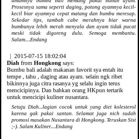
umumnya bumbu bali memang pakai bahan ayam.
Prosesnya sama seperti daging, potong ayamnya kecil-
kecil biar ayamnya cepat matang dan bumbu meresap.
Sekedar tips, tambah cabe merahnya biar warna
bumbunya lebih merah menyala dan ayam tidak pucat
meski tidak digoreng dulu. Semoga membantu.
Salam....Endang
| 2015-07-15 18:02:04
Diah
from
Hongkong
says:
Bumbu bali adalah makanan favorit sya entah itu
tempe , tahu , daging atau ayam. selain ngk ribet
bikinnya juga citra rasanya yg selalu ingin terus
mencicipinya. Dan bahkan orang HKpun tertarik
untuk mencicipi kuliner nusantara.
Setuju Diah...lagian cocok untuk yang diet kolesterol
karena gak pakai santan. Selamat juga nich sudah
promosi masakan Nusantara di Hongkong. Teruskan Sist
;-). Salam Kuliner....Endang