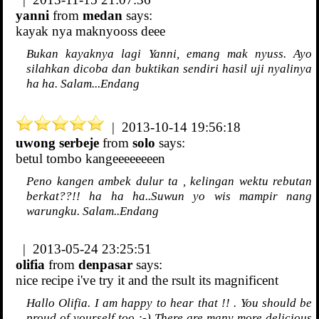
yanni
from
medan
says:
kayak nya maknyooss deee
Bukan kayaknya lagi Yanni, emang mak nyuss. Ayo
silahkan dicoba dan buktikan sendiri hasil uji nyalinya
ha ha. Salam...Endang
| 2013-10-14 19:56:18
uwong serbeje
from
solo
says:
betul tombo kangeeeeeeeen
Peno kangen ambek dulur ta , kelingan wektu rebutan
berkat??!! ha ha ha..Suwun yo wis mampir nang
warungku. Salam..Endang
| 2013-05-24 23:25:51
olifia
from
denpasar
says:
nice recipe i've try it and the rsult its magnificent
Hallo Olifia. I am happy to hear that !! . You should be
proud of yourself too ;-) There are many more delicious