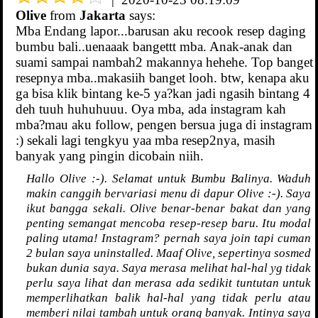
Olive
from
Jakarta
says:
Mba Endang lapor...barusan aku recook resep daging
bumbu bali..uenaaak bangettt mba. Anak-anak dan
suami sampai nambah2 makannya hehehe. Top banget
resepnya mba..makasiih banget looh. btw, kenapa aku
ga bisa klik bintang ke-5 ya?kan jadi ngasih bintang 4
deh tuuh huhuhuuu. Oya mba, ada instagram kah
mba?mau aku follow, pengen bersua juga di instagram
:) sekali lagi tengkyu yaa mba resep2nya, masih
banyak yang pingin dicobain niih.
Hallo Olive :-). Selamat untuk Bumbu Balinya. Waduh
makin canggih bervariasi menu di dapur Olive :-). Saya
ikut bangga sekali. Olive benar-benar bakat dan yang
penting semangat mencoba resep-resep baru. Itu modal
paling utama! Instagram? pernah saya join tapi cuman
2 bulan saya uninstalled. Maaf Olive, sepertinya sosmed
bukan dunia saya. Saya merasa melihat hal-hal yg tidak
perlu saya lihat dan merasa ada sedikit tuntutan untuk
memperlihatkan balik hal-hal yang tidak perlu atau
memberi nilai tambah untuk orang banyak. Intinya saya