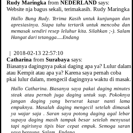
Rudy Maringka
from
NEDERLAND
says:
Website nja bagus sekali, terimakasih. Rudy Maringka
Hallo Bung Rudy. Terima Kasih untuk kunjungan dan
apresiasinya. Siapa tahu tertarik untuk mencoba dan
memasak sendiri resep leluhur kita. Silahkan ;-). Salam
Hangat dari tetangga.....Endang
| 2018-02-13 22:57:10
Catharina
from
Surabaya
says:
Biasanya dagingnya pakai daging apa ya? Lulur dalam
atau Kempit atau apa ya? Karena saya pernah coba
pkai lulur dalam, mengecil dagingnya waktu di masak.
Hallo Catharina. Biasanya saya pakai daging minutes
steak atau pernah juga daging untuk sup. Pokoknya
jangan daging yang berserat kasar nanti lama
empuknya. Masalah daging mengecil setelah dimasak
ya wajar saja . Saran saya potong daging agal lebar
supaya daging masih tampak besar setelah menyusut
tapi ngirisnya tipis biar cepat empuk. Semoga saran
saya berguna. Salam...Endang