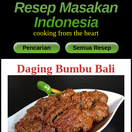
Resep Masakan
Indonesia
cooking from the heart
Pencarian
Semua Resep
Daging Bumbu Bali