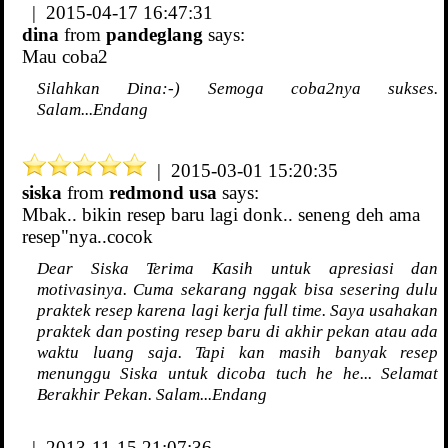
| 2015-04-17 16:47:31
dina
from
pandeglang
says:
Mau coba2
Silahkan Dina:-) Semoga coba2nya sukses.
Salam...Endang
| 2015-03-01 15:20:35
siska
from
redmond usa
says:
Mbak.. bikin resep baru lagi donk.. seneng deh ama
resep"nya..cocok
Dear Siska Terima Kasih untuk apresiasi dan
motivasinya. Cuma sekarang nggak bisa sesering dulu
praktek resep karena lagi kerja full time. Saya usahakan
praktek dan posting resep baru di akhir pekan atau ada
waktu luang saja. Tapi kan masih banyak resep
menunggu Siska untuk dicoba tuch he he... Selamat
Berakhir Pekan. Salam...Endang
| 2013-11-15 21:07:36