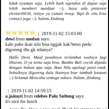
tidak nyaman saja. Lebih baik ngendon di dapur saja
lebih memberi manfaat :-). Saya ada pinterest
elestari0630, isinya ya cuman resep. Tapi dr situ bisa
contact juga :-). Salam..Endang
| 2019-11-02 15:03:00
dewi
from
medan
says:
kalo pake ikan nila bisa nggak kak?terus perlu
digoreng dlu gk nilanya?
Hallo Dewi. Maaf jawabnya terlambat soalnya lagi
liburan. O ya tentu saja bisa. Bumbu Bali cocok dipadu
dengan bahan apa saja. Ikan Nila apalagi pasti enak.
Sebaiknya digoreng dulu ikannya biar tambah lezaaat
;-) Selamat Mencoba semoga sukses. Salam...Endang
| 2019-11-02 14:59:15
a.jainuri
from
celebes Palu Sulteng
says:
it's nice for lunch
Agree Bro. Have a nice meal. Thank for stopping by ;-)