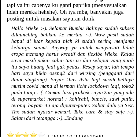
tapi ya itu cabenya ku ganti paprika (menyesuaikan
lidah mereka hehehe). Oh iya mba, banyakin juga
posting untuk masakan sayuran donk
Hallo Wieke :-). Selamat Bumbu Balinya sudah sukses
dilaunching bahkan ke mertua :-). Wow pasti sudah
hapal di luar kepala nich kl sudah sering menjamu
keluarga suami. Anyway ya untuk menyiasati lidah
eropa memang harus kreatif dan flexibe Wieke. Kalau
saya masih pakai cabai tapi isi dan selaput yang putih
itu saya buang jadi gak pedas. Resep sayur, lah tempo
hari saya bikin oseng2 dari wirsing (pengganti dari
daun singkong). Sayur khas Asia lagi susah belinya
musim covid mana di jerman licht lockdown lagi, toko2
pada tutup :-(. Cuman bisa praktek sayur2an yang ada
di supermarket normal : kohlrabi, buncis, sawi putih,
terong, bayam itu aja diputer-puter. Sabar dulu ya Sist.
Thx sudah nyasar kemari. Take care & stay safe :-).
Salam dari tetangga :-)...Endang
| 2020-10-23 08:19:09