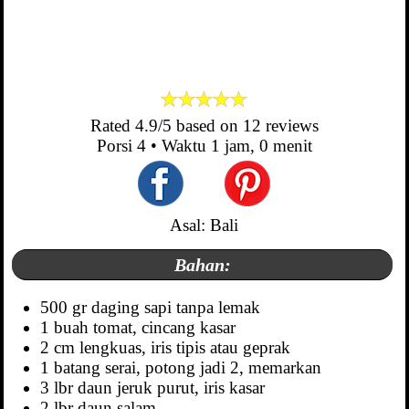
Rated
4.9
/5 based on
12
reviews
Porsi
4
• Waktu
1 jam, 0 menit
Asal: Bali
Bahan:
500 gr daging sapi tanpa lemak
1 buah tomat, cincang kasar
2 cm lengkuas, iris tipis atau geprak
1 batang serai, potong jadi 2, memarkan
3 lbr daun jeruk purut, iris kasar
2 lbr daun salam