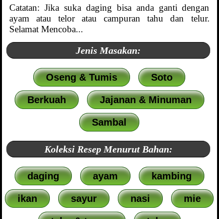
Catatan: Jika suka daging bisa anda ganti dengan
ayam atau telor atau campuran tahu dan telur.
Selamat Mencoba...
Jenis Masakan:
Oseng & Tumis
Soto
Berkuah
Jajanan & Minuman
Sambal
Koleksi Resep Menurut Bahan:
daging
ayam
kambing
ikan
sayur
nasi
mie