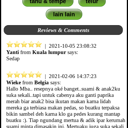
tahu & tempe
telur
lain lain
Reviews & Comments
| 2021-10-05 23:08:32
Yanti
from
Kuala lumpur
says:
Sedap
| 2021-02-06 14:37:23
Wieke
from
Belgia
says:
Hallo Mba.. resepnya oké banget..suami & anak2ku
suka sekali..tapi untuk cabenya aku ganti paprika
merah biar anak2 bisa ikutan makan karna lidah
mereka ga terbiasa makan pedas, so buatku terpaksa
bikin sambel deh karna klo ga pedes kurang mantap
buatku :). Tiap ngundang mertua & adik ipar kerumah
suami minta dimasakin ini. Mertuaku juga suka sekali