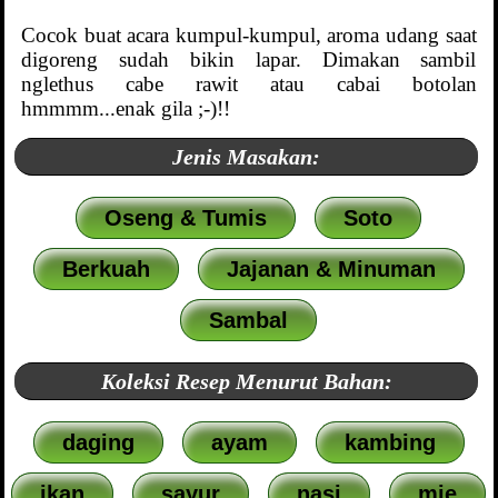
Cocok buat acara kumpul-kumpul, aroma udang saat
digoreng sudah bikin lapar. Dimakan sambil
nglethus cabe rawit atau cabai botolan
hmmmm...enak gila ;-)!!
Jenis Masakan:
Oseng & Tumis
Soto
Berkuah
Jajanan & Minuman
Sambal
Koleksi Resep Menurut Bahan:
daging
ayam
kambing
ikan
sayur
nasi
mie