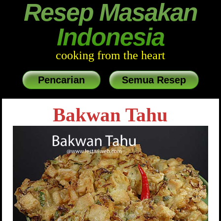
Resep Masakan
Indonesia
cooking from the heart
Pencarian
Semua Resep
Bakwan Tahu