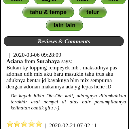
tahu & tempe
telur
lain lain
Reviews & Comments
| 2020-03-06 09:28:09
Aciana
from
Surabaya
says:
Bukan ky topping rempeyek mb , maksudnya pas
adonan udh mix aku baru masukin tahu trus aku
aduknya bentar jd kayaknya blm mix sempurna
dengan adonan makannya ada yg lepas hehe :D
Oh..kayak bikin Ote-Ote kali, udangnya ditambahkan
terakhir asal nempel di atas bair penampilannya
kelihatan cantik gitu ;-).
| 2020-02-21 07:02:11