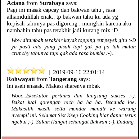
Aciana
from
Surabaya
says:
Pagi ini masak capcay dan bakwan tahu , rasa
alhamdulillah enak.. tp bakwan tahu ku ada yg
kepisah tahunya pas digoreng , mungkin karena aku
nambahin tahu pas terakhir jadi kurang mix :D
Wow ditambah terakhir kayak topping rempeyek gitu :-D
ya pasti ada yang pisah tapi gak pa pa lah malah
crunchy tahunya tapi gak ada rasa bumbu :-).
| 2019-09-16 22:01:14
Rohwayati
from
Tangerang
says:
Ini aseli enaaak. Makasi sharenya mbak
Wooo..Eksekutor pertama dan langsung sukses :-).
Bakat jual gorengan nich ha ha ha. Becanda loe.
Makasiiih masih setia mondar mandir ke warung
nyempil ini. Selamat Sist Keep Cooking biar dapur terus
ngebul ;-). Salam Hangat sehangat Bakwan ;-). Endang