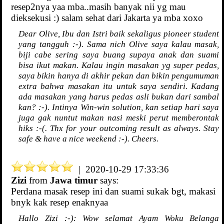
resep2nya yaa mba..masih banyak nii yg mau
dieksekusi :) salam sehat dari Jakarta ya mba xoxo
Dear Olive, Ibu dan Istri baik sekaligus pioneer student
yang tangguh :-). Sama nich Olive saya kalau masak,
biji cabe sering saya buang supaya anak dan suami
bisa ikut makan. Kalau ingin masakan yg super pedas,
saya bikin hanya di akhir pekan dan bikin pengumuman
extra bahwa masakan itu untuk saya sendiri. Kadang
ada masakan yang harus pedas asli bukan dari sambal
kan? :-). Intinya Win-win solution, kan setiap hari saya
juga gak nuntut makan nasi meski perut memberontak
hiks :-(. Thx for your outcoming result as always. Stay
safe & have a nice weekend :-). Cheers.
| 2020-10-29 17:33:36
Zizi
from
Jawa timur
says:
Perdana masak resep ini dan suami sukak bgt, makasi
bnyk kak resep enaknyaa
Hallo Zizi :-): Wow selamat Ayam Woku Belanga