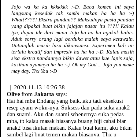
Jojo wa ka ka kkkkkkk :-D. Baca komen ini saya
langsung kesedak tak sambi makan ha ha ha :-)
Whatt????! Ekstra pandan?? Maksudnya pasta pandan
yang dipakai buat bikin jajajan pasar itu ???!! Kalau
iya, dapat ide dari mana Jojo ha ha ha ngakak habis.
Aduh sorry orang lagi berduka malah saya ketawain.
Untunglah masih bisa dikonsumsi. Experimen kali ini
terlalu kreatif dan impresiv ha ha ha :-D. Kalau masih
sisa ekstra pandannya bikin dawet atau kue lapis saja,
kasihan ayamnya ha ha :-). Oh my God ... Jojo you make
may day. Thx You :-D
| 2020-11-13 10:26:38
Olive
from
Jakarta
says:
Hai hai mba Endang yang baik..aku tadi eksekusi
resep ayam woku-nya. Suksess dan pada suka anak2
dan suami. Aku dan suami sebenernya suka pedas
mba, tp kalau masak biasanya buang biji cabai biar
anak2 bisa ikutan makan. Kalau buat kami, aku bikin
sambel lagi buat temen makan biasanya. Thx u