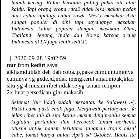
bubuk kering. Kalau berkuah paling pakai air atau
kaldu. Tapi orang eropa rata2 tidak bisa makan pedas
dari cabai apalagi cabai rawit. Meski masakan Asia
sangat populer di sini tapi sayangnya masakan
Indonesia kalah populer dengan masakan Cina,
Thailand, Jepang, India dan Korea karena orang
Indonesia di LN juga lebih sedikit.
| 2020-09-28 19:02:59
nur
from
kediri
says:
alkhamdulilah deh dah coba.tp,pake cumi.untungnya
cuminya yg gede.jd,ndak mengkerut amat.mbak,klao
situ yg 4 musim ribet ndak se yg tanam rempon
2x.buat persediaan gitu.makasih
Selamat Nur lidah sudah merantau ke Sulawesi :-).
Pakai cumi pasti enak juga. Menjawab pertanyaan. Ya
jelas ribet lah di sini kalau musim dingin/salju semua
kegiatan pertanian dan bercocok tanam berhenti.
Musim untuk nanem terutama tanaman tropis misal
cabe, tomat hanya bulan April sd Oktober. Habis itu