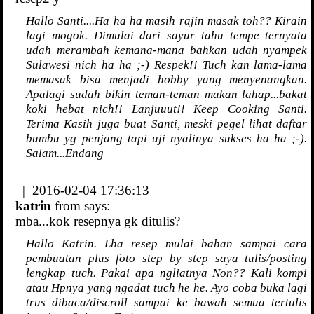
Hallo Santi....Ha ha ha masih rajin masak toh?? Kirain
lagi mogok. Dimulai dari sayur tahu tempe ternyata
udah merambah kemana-mana bahkan udah nyampek
Sulawesi nich ha ha ;-) Respek!! Tuch kan lama-lama
memasak bisa menjadi hobby yang menyenangkan.
Apalagi sudah bikin teman-teman makan lahap...bakat
koki hebat nich!! Lanjuuut!! Keep Cooking Santi.
Terima Kasih juga buat Santi, meski pegel lihat daftar
bumbu yg penjang tapi uji nyalinya sukses ha ha ;-).
Salam...Endang
| 2016-02-04 17:36:13
katrin
from
says:
mba...kok resepnya gk ditulis?
Hallo Katrin. Lha resep mulai bahan sampai cara
pembuatan plus foto step by step saya tulis/posting
lengkap tuch. Pakai apa ngliatnya Non?? Kali kompi
atau Hpnya yang ngadat tuch he he. Ayo coba buka lagi
trus dibaca/discroll sampai ke bawah semua tertulis