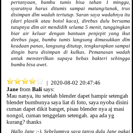
pertanyaan, bumbu tumis bisa tahan 1 minggu,
syaratnya harus ditumis sampai matang/tanak, trus
disimpan dlm wadah tertutup. Saran saya wadahnya itu
(dari plastik atau botol kaca), direbus dulu bersama
tutupnya dlm air mendidih selama 5 menit, tunggingkan
biar air keluar dengan bantuan penjepit yang ikut
direbus juga, bumbu tumis langsung dimasukkan dlm
keadaan panas, langsung ditutup, tengkurapkan sampai
dingin baru disimpan di kulkas. Pemanasan wadah
untuk mensterilkan supaya bebas bakteri sehingga
bumbu bisa awet.
| 2020-08-02 20:47:46
Jane
from
Bali
says:
Mau nanya, itu setelah blender dapet hampir setengah
blender bumbunya saya liat di foto, saya nyoba disini
cuman dapet dikit banget, pisau blender nya aj masi
nongol, cuman tenggelam setengah. apa ada yg
kurang? thanks
Hallo Jane :-). Sebelumnya saya tanya dulu Jane pakai