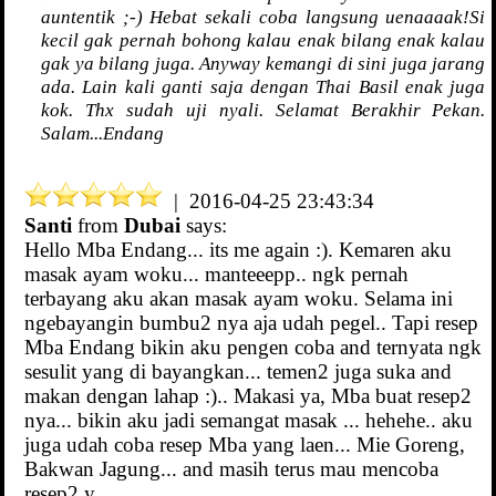
auntentik ;-) Hebat sekali coba langsung uenaaaak!Si
kecil gak pernah bohong kalau enak bilang enak kalau
gak ya bilang juga. Anyway kemangi di sini juga jarang
ada. Lain kali ganti saja dengan Thai Basil enak juga
kok. Thx sudah uji nyali. Selamat Berakhir Pekan.
Salam...Endang
| 2016-04-25 23:43:34
Santi
from
Dubai
says:
Hello Mba Endang... its me again :). Kemaren aku
masak ayam woku... manteeepp.. ngk pernah
terbayang aku akan masak ayam woku. Selama ini
ngebayangin bumbu2 nya aja udah pegel.. Tapi resep
Mba Endang bikin aku pengen coba and ternyata ngk
sesulit yang di bayangkan... temen2 juga suka and
makan dengan lahap :).. Makasi ya, Mba buat resep2
nya... bikin aku jadi semangat masak ... hehehe.. aku
juga udah coba resep Mba yang laen... Mie Goreng,
Bakwan Jagung... and masih terus mau mencoba
resep2 y