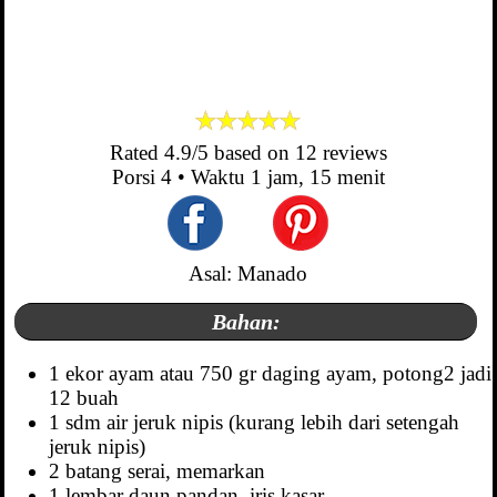
Rated
4.9
/5 based on
12
reviews
Porsi
4
• Waktu
1 jam, 15 menit
Asal: Manado
Bahan:
1 ekor ayam atau 750 gr daging ayam, potong2 jadi
12 buah
1 sdm air jeruk nipis (kurang lebih dari setengah
jeruk nipis)
2 batang serai, memarkan
1 lembar daun pandan, iris kasar