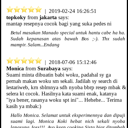
| 2019-02-24 16:26:51
topkoky
from
jakarta
says:
mantap resepnya cocok bagi yang suka pedes ni
Betul masakan Manado special untuk hantu cabe ha ha.
Sudah kepanasan atas bawah Bos ;-). Thx sudah
mampir. Salam...Endang
| 2018-07-06 15:12:46
Monica
from
Surabaya
says:
Suami minta dibuatin babi woku, padahal sy ga
pernah makan woku sm sekali. Jadilah sy search di
lestariweb, krn sblmnya sdh nyoba bbrp resep mbak &
selera kt cocok. Hasilnya kata suami enak, katanya
"iya bener, rasanya woku spt ini"... Hehehe... Terima
kasih ya mbak:)
Hallo Monica. Selamat untuk eksperimennya dan dipuji
suami lagi. Monica Koki hebat nich sekali nyoba
langsung Joss!!!. Ayo keep cooking Sista biar ditambah