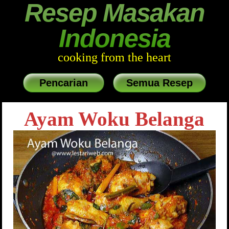
Resep Masakan
Indonesia
cooking from the heart
Pencarian
Semua Resep
Ayam Woku Belanga