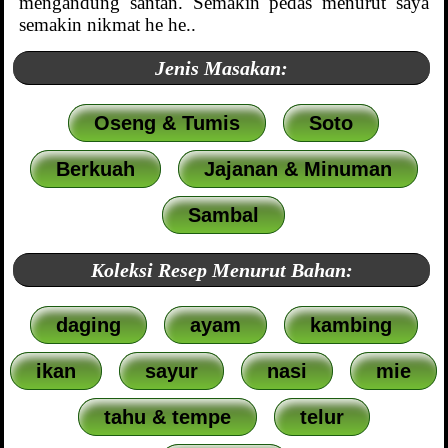
mengandung santan. Semakin pedas menurut saya
semakin nikmat he he..
Jenis Masakan:
Oseng & Tumis
Soto
Berkuah
Jajanan & Minuman
Sambal
Koleksi Resep Menurut Bahan:
daging
ayam
kambing
ikan
sayur
nasi
mie
tahu & tempe
telur