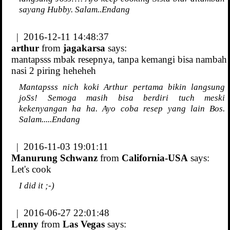
sayang Hubby. Salam..Endang
| 2016-12-11 14:48:37
arthur
from
jagakarsa
says:
mantapsss mbak resepnya, tanpa kemangi bisa nambah
nasi 2 piring heheheh
Mantapsss nich koki Arthur pertama bikin langsung
joSs! Semoga masih bisa berdiri tuch meski
kekenyangan ha ha. Ayo coba resep yang lain Bos.
Salam.....Endang
| 2016-11-03 19:01:11
Manurung Schwanz
from
California-USA
says:
Let's cook
I did it ;-)
| 2016-06-27 22:01:48
Lenny
from
Las Vegas
says: