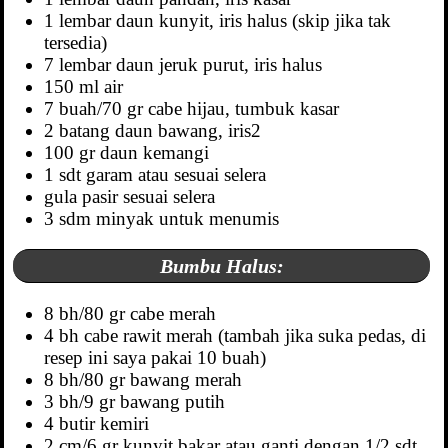
1 lembar daun kunyit, iris halus (skip jika tak
tersedia)
7 lembar daun jeruk purut, iris halus
150 ml air
7 buah/70 gr cabe hijau, tumbuk kasar
2 batang daun bawang, iris2
100 gr daun kemangi
1 sdt garam atau sesuai selera
gula pasir sesuai selera
3 sdm minyak untuk menumis
Bumbu Halus:
8 bh/80 gr cabe merah
4 bh cabe rawit merah (tambah jika suka pedas, di
resep ini saya pakai 10 buah)
8 bh/80 gr bawang merah
3 bh/9 gr bawang putih
4 butir kemiri
2 cm/6 gr kunyit bakar atau ganti dengan 1/2 sdt