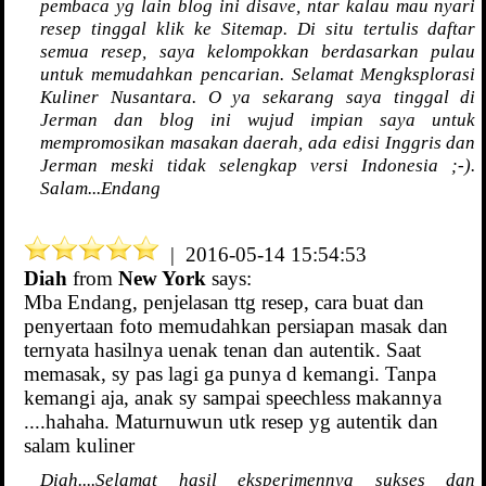
pembaca yg lain blog ini disave, ntar kalau mau nyari
resep tinggal klik ke Sitemap. Di situ tertulis daftar
semua resep, saya kelompokkan berdasarkan pulau
untuk memudahkan pencarian. Selamat Mengksplorasi
Kuliner Nusantara. O ya sekarang saya tinggal di
Jerman dan blog ini wujud impian saya untuk
mempromosikan masakan daerah, ada edisi Inggris dan
Jerman meski tidak selengkap versi Indonesia ;-).
Salam...Endang
| 2016-05-14 15:54:53
Diah
from
New York
says:
Mba Endang, penjelasan ttg resep, cara buat dan
penyertaan foto memudahkan persiapan masak dan
ternyata hasilnya uenak tenan dan autentik. Saat
memasak, sy pas lagi ga punya d kemangi. Tanpa
kemangi aja, anak sy sampai speechless makannya
....hahaha. Maturnuwun utk resep yg autentik dan
salam kuliner
Diah....Selamat hasil eksperimennya sukses dan