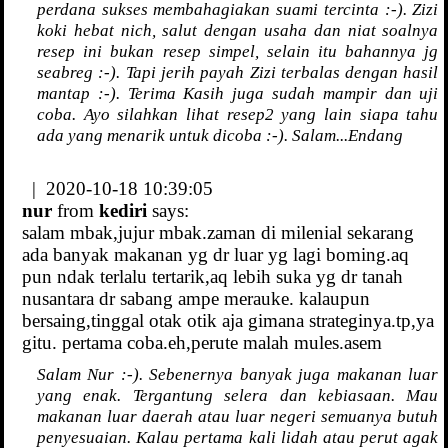
perdana sukses membahagiakan suami tercinta :-). Zizi
koki hebat nich, salut dengan usaha dan niat soalnya
resep ini bukan resep simpel, selain itu bahannya jg
seabreg :-). Tapi jerih payah Zizi terbalas dengan hasil
mantap :-). Terima Kasih juga sudah mampir dan uji
coba. Ayo silahkan lihat resep2 yang lain siapa tahu
ada yang menarik untuk dicoba :-). Salam...Endang
| 2020-10-18 10:39:05
nur
from
kediri
says:
salam mbak,jujur mbak.zaman di milenial sekarang
ada banyak makanan yg dr luar yg lagi boming.aq
pun ndak terlalu tertarik,aq lebih suka yg dr tanah
nusantara dr sabang ampe merauke. kalaupun
bersaing,tinggal otak otik aja gimana strateginya.tp,ya
gitu. pertama coba.eh,perute malah mules.asem
Salam Nur :-). Sebenernya banyak juga makanan luar
yang enak. Tergantung selera dan kebiasaan. Mau
makanan luar daerah atau luar negeri semuanya butuh
penyesuaian. Kalau pertama kali lidah atau perut agak