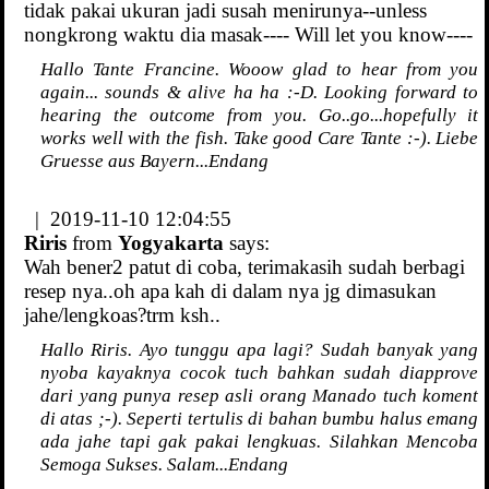
tidak pakai ukuran jadi susah menirunya--unless
nongkrong waktu dia masak---- Will let you know----
Hallo Tante Francine. Wooow glad to hear from you
again... sounds & alive ha ha :-D. Looking forward to
hearing the outcome from you. Go..go...hopefully it
works well with the fish. Take good Care Tante :-). Liebe
Gruesse aus Bayern...Endang
| 2019-11-10 12:04:55
Riris
from
Yogyakarta
says:
Wah bener2 patut di coba, terimakasih sudah berbagi
resep nya..oh apa kah di dalam nya jg dimasukan
jahe/lengkoas?trm ksh..
Hallo Riris. Ayo tunggu apa lagi? Sudah banyak yang
nyoba kayaknya cocok tuch bahkan sudah diapprove
dari yang punya resep asli orang Manado tuch koment
di atas ;-). Seperti tertulis di bahan bumbu halus emang
ada jahe tapi gak pakai lengkuas. Silahkan Mencoba
Semoga Sukses. Salam...Endang