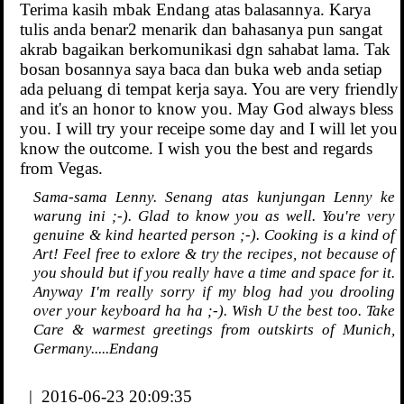
Terima kasih mbak Endang atas balasannya. Karya
tulis anda benar2 menarik dan bahasanya pun sangat
akrab bagaikan berkomunikasi dgn sahabat lama. Tak
bosan bosannya saya baca dan buka web anda setiap
ada peluang di tempat kerja saya. You are very friendly
and it's an honor to know you. May God always bless
you. I will try your receipe some day and I will let you
know the outcome. I wish you the best and regards
from Vegas.
Sama-sama Lenny. Senang atas kunjungan Lenny ke
warung ini ;-). Glad to know you as well. You're very
genuine & kind hearted person ;-). Cooking is a kind of
Art! Feel free to exlore & try the recipes, not because of
you should but if you really have a time and space for it.
Anyway I'm really sorry if my blog had you drooling
over your keyboard ha ha ;-). Wish U the best too. Take
Care & warmest greetings from outskirts of Munich,
Germany.....Endang
| 2016-06-23 20:09:35