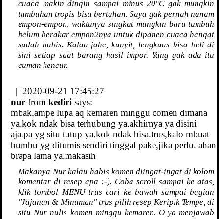
cuaca makin dingin sampai minus 20°C gak mungkin
tumbuhan tropis bisa bertahan. Saya gak pernah nanam
empon-empon, waktunya singkat mungkin baru tumbuh
belum berakar empon2nya untuk dipanen cuaca hangat
sudah habis. Kalau jahe, kunyit, lengkuas bisa beli di
sini setiap saat barang hasil impor. Yang gak ada itu
cuman kencur.
| 2020-09-21 17:45:27
nur
from
kediri
says:
mbak,ampe lupa aq kemaren minggu comen dimana
ya.kok ndak bisa terhubung ya.akhirnya ya disini
aja.pa yg situ tutup ya.kok ndak bisa.trus,kalo mbuat
bumbu yg ditumis sendiri tinggal pake,jika perlu.tahan
brapa lama ya.makasih
Makanya Nur kalau habis komen diingat-ingat di kolom
komentar di resep apa :-). Coba scroll sampai ke atas,
klik tombol MENU trus cari ke bawah sampai bagian
"Jajanan & Minuman" trus pilih resep Keripik Tempe, di
situ Nur nulis komen minggu kemaren. O ya menjawab