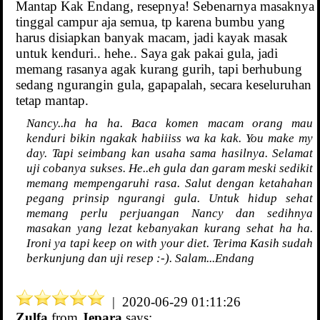
Mantap Kak Endang, resepnya! Sebenarnya masaknya
tinggal campur aja semua, tp karena bumbu yang
harus disiapkan banyak macam, jadi kayak masak
untuk kenduri.. hehe.. Saya gak pakai gula, jadi
memang rasanya agak kurang gurih, tapi berhubung
sedang ngurangin gula, gapapalah, secara keseluruhan
tetap mantap.
Nancy..ha ha ha. Baca komen macam orang mau
kenduri bikin ngakak habiiiss wa ka kak. You make my
day. Tapi seimbang kan usaha sama hasilnya. Selamat
uji cobanya sukses. He..eh gula dan garam meski sedikit
memang mempengaruhi rasa. Salut dengan ketahahan
pegang prinsip ngurangi gula. Untuk hidup sehat
memang perlu perjuangan Nancy dan sedihnya
masakan yang lezat kebanyakan kurang sehat ha ha.
Ironi ya tapi keep on with your diet. Terima Kasih sudah
berkunjung dan uji resep :-). Salam...Endang
| 2020-06-29 01:11:26
Zulfa
from
Jepara
says: