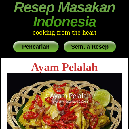
Resep Masakan
Indonesia
cooking from the heart
Pencarian
Semua Resep
Ayam Pelalah