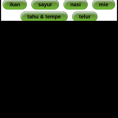
ikan
sayur
nasi
mie
tahu & tempe
telur
lain lain
Reviews & Comments
Tulis Komentar Anda:
Rating:
Nama:
Lokasi: