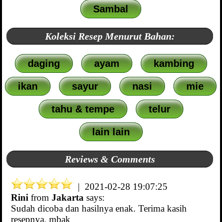
Sambal
Koleksi Resep Menurut Bahan:
daging
ayam
kambing
ikan
sayur
nasi
mie
tahu & tempe
telur
lain lain
Reviews & Comments
| 2021-02-28 19:07:25
Rini
from
Jakarta
says:
Sudah dicoba dan hasilnya enak. Terima kasih
resepnya, mbak