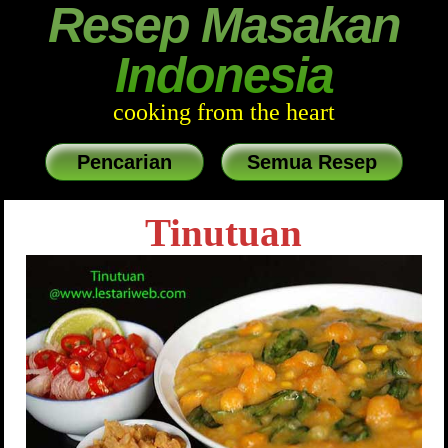
Resep Masakan
Indonesia
cooking from the heart
Pencarian
Semua Resep
Tinutuan