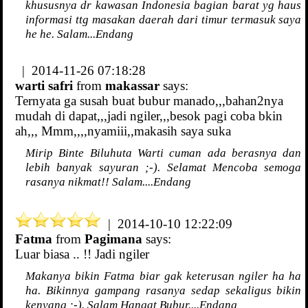
khususnya dr kawasan Indonesia bagian barat yg haus
informasi ttg masakan daerah dari timur termasuk saya
he he. Salam...Endang
| 2014-11-26 07:18:28
warti safri
from
makassar
says:
Ternyata ga susah buat bubur manado,,,bahan2nya
mudah di dapat,,,jadi ngiler,,,besok pagi coba bkin
ah,,, Mmm,,,,nyamiii,,makasih saya suka
Mirip Binte Biluhuta Warti cuman ada berasnya dan
lebih banyak sayuran ;-). Selamat Mencoba semoga
rasanya nikmat!! Salam....Endang
| 2014-10-10 12:22:09
Fatma
from
Pagimana
says:
Luar biasa .. !! Jadi ngiler
Makanya bikin Fatma biar gak keterusan ngiler ha ha
ha. Bikinnya gampang rasanya sedap sekaligus bikin
kenyang ;-). Salam Hangat Bubur....Endang