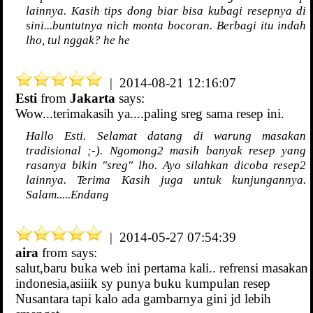
lainnya. Kasih tips dong biar bisa kubagi resepnya di
sini...buntutnya nich monta bocoran. Berbagi itu indah
lho, tul nggak? he he
| 2014-08-21 12:16:07
Esti
from
Jakarta
says:
Wow...terimakasih ya....paling sreg sama resep ini.
Hallo Esti. Selamat datang di warung masakan
tradisional ;-). Ngomong2 masih banyak resep yang
rasanya bikin "sreg" lho. Ayo silahkan dicoba resep2
lainnya. Terima Kasih juga untuk kunjungannya.
Salam.....Endang
| 2014-05-27 07:54:39
aira
from
says:
salut,baru buka web ini pertama kali.. refrensi masakan
indonesia,asiiik sy punya buku kumpulan resep
Nusantara tapi kalo ada gambarnya gini jd lebih