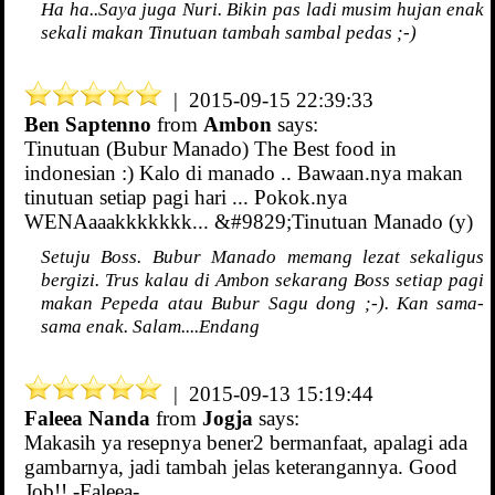
Ha ha..Saya juga Nuri. Bikin pas ladi musim hujan enak
sekali makan Tinutuan tambah sambal pedas ;-)
| 2015-09-15 22:39:33
Ben Saptenno
from
Ambon
says:
Tinutuan (Bubur Manado) The Best food in
indonesian :) Kalo di manado .. Bawaan.nya makan
tinutuan setiap pagi hari ... Pokok.nya
WENAaaakkkkkkk... &#9829;Tinutuan Manado (y)
Setuju Boss. Bubur Manado memang lezat sekaligus
bergizi. Trus kalau di Ambon sekarang Boss setiap pagi
makan Pepeda atau Bubur Sagu dong ;-). Kan sama-
sama enak. Salam....Endang
| 2015-09-13 15:19:44
Faleea Nanda
from
Jogja
says:
Makasih ya resepnya bener2 bermanfaat, apalagi ada
gambarnya, jadi tambah jelas keterangannya. Good
Job!! -Faleea-