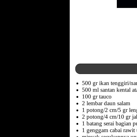
500 gr ikan tenggiri/na
500 ml santan kental at
100 gr tauco
2 lembar daun salam
1 potong/2 cm/5 gr leng
2 potong/4 cm/10 gr jah
1 batang serai bagian 
1 genggam cabai rawit 
minyak secukupnya u