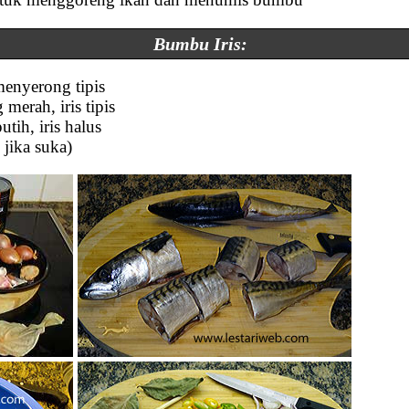
Bumbu Iris:
 menyerong tipis
merah, iris tipis
tih, iris halus
 jika suka)