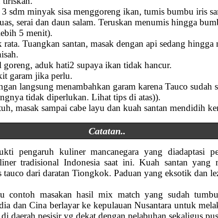
tiriskan.
 3 sdm minyak sisa menggoreng ikan, tumis bumbu iris sa
uas, serai dan daun salam. Teruskan menumis hingga bu
ebih 5 menit).
 rata. Tuangkan santan, masak dengan api sedang hingga
isah.
goreng, aduk hati2 supaya ikan tidak hancur.
it garam jika perlu.
jangan langsung menambahkan garam karena Tauco sudah sa
nya tidak diperlukan. Lihat tips di atas)).
uh, masak sampai cabe layu dan kuah santan mendidih kem
Catatan..
bukti pengaruh kuliner mancanegara yang diadaptasi p
ner tradisional Indonesia saat ini. Kuah santan yang 
tauco dari daratan Tiongkok. Paduan yang eksotik dan lez
atu contoh masakan hasil mix match yang sudah tumbu
India dan Cina berlayar ke kepulauan Nusantara untuk me
i daerah pesisir yg dekat dengan pelabuhan sekaligus pu