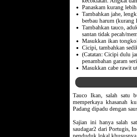
kecoklatan. Angkat dan 
Panaskam kurang lebih
Tambahkan jahe, lengk
berbau harum (kurang l
Tambahkan tauco, aduk
santan tidak pecah/mem
Masukkan ikan tongkol 
Cicipi, tambahkan sedik
(Catatan: Cicipi dulu 
penambahan garam sering
Masukkan cabe rawit ut
Tauco Ikan, salah satu 
memperkaya khasanah kuli
Padang dipadu dengan saus 
Sajian ini hanya salah s
saudagar2 dari Portugis, 
penduduk lokal khususnya d