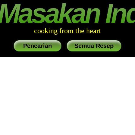
Masakan In
cooking from the heart
Pencarian
Semua Resep