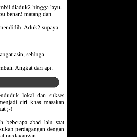
mbil diaduk2 hingga layu.
mbu benar2 matang dan
 mendidih. Aduk2 supaya
ngat asin, sehinga
bali. Angkat dari api.
enduduk lokal dan sukses
menjadi ciri khas masakan
at ;-)
h beberapa abad lalu saat
lakukan perdagangan dengan
sat perdagangan.