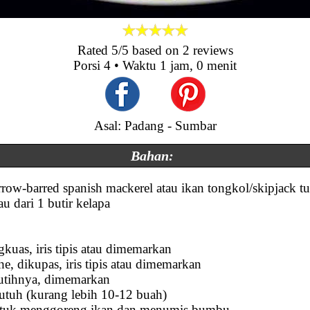
Rated
5
/5 based on
2
reviews
Porsi
4
• Waktu
1 jam, 0 menit
Asal: Padang - Sumbar
Bahan:
rrow-barred spanish mackerel atau ikan tongkol/skipjack t
au dari 1 butir kelapa
kuas, iris tipis atau dimemarkan
e, dikupas, iris tipis atau dimemarkan
putihnya, dimemarkan
utuh (kurang lebih 10-12 buah)
ntuk menggoreng ikan dan menumis bumbu