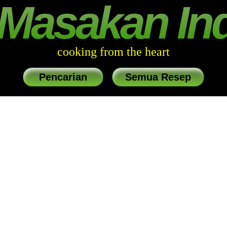
Masakan In
cooking from the heart
Pencarian
Semua Resep