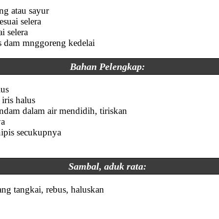
ng atau sayur
esuai selera
i selera
 dam mnggoreng kedelai
Bahan Pelengkap:
lus
iris halus
endam dalam air mendidih, tiriskan
ya
 nipis secukupnya
Sambal, aduk rata:
ang tangkai, rebus, haluskan