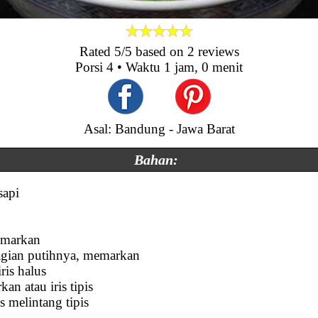
Rated
5
/5 based on
2
reviews
Porsi
4
• Waktu
1 jam, 0 menit
Asal: Bandung - Jawa Barat
Bahan:
sapi
emarkan
bagian putihnya, memarkan
ris halus
an atau iris tipis
s melintang tipis