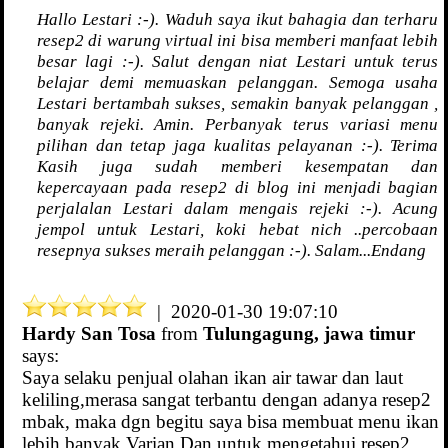
Hallo Lestari :-). Waduh saya ikut bahagia dan terharu
resep2 di warung virtual ini bisa memberi manfaat lebih
besar lagi :-). Salut dengan niat Lestari untuk terus
belajar demi memuaskan pelanggan. Semoga usaha
Lestari bertambah sukses, semakin banyak pelanggan ,
banyak rejeki. Amin. Perbanyak terus variasi menu
pilihan dan tetap jaga kualitas pelayanan :-). Terima
Kasih juga sudah memberi kesempatan dan
kepercayaan pada resep2 di blog ini menjadi bagian
perjalalan Lestari dalam mengais rejeki :-). Acung
jempol untuk Lestari, koki hebat nich ..percobaan
resepnya sukses meraih pelanggan :-). Salam...Endang
| 2020-01-30 19:07:10
Hardy San Tosa
from
Tulungagung, jawa timur
says:
Saya selaku penjual olahan ikan air tawar dan laut
keliling,merasa sangat terbantu dengan adanya resep2
mbak, maka dgn begitu saya bisa membuat menu ikan
lebih banyak Varian Dan untuk mengetahui resep2