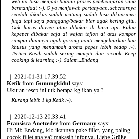
web ini bisa menjadi bagian proses pembelajaran yang
bermanfaat :-). O ya menjawab pertanyaan, sebenarnya
setelah dikukus sudah matang sudah bisa dikonsumsi
juga tapi saya panggang/bakar biar agak kering gitu.
Gak harus dioven atau dibakar di bara api. Kalau
kepepet dibakar saja di wajan teflon di atas kompor
sampai daunnya agak gosong nanti mengeluarkan bau
khusus yang menambah aroma pepes lebih sedap :-).
Terima Kasih sudah sering mampir dan recook. Keep
cooking & learning :-). Salam...Endang
| 2021-01-31 17:39:52
Ketik
from
Gunungkidul
says:
Ukuran resep ini utk berapa kg ikan ya ?
Kurang lebih 1 kg Ketik :-).
| 2020-12-13 20:33:41
Fransisca Anetzeder
from
Germany
says:
Hi Mb Endang, klo ikannya pake fillet, yang paling
cocok fillet apa ya? makasih infonya. Liebe Grüße