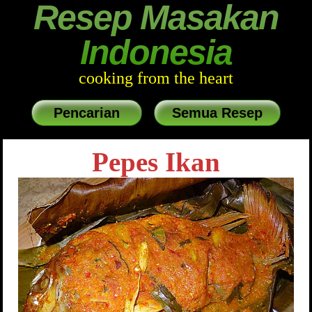
Resep Masakan
Indonesia
cooking from the heart
Pencarian
Semua Resep
Pepes Ikan