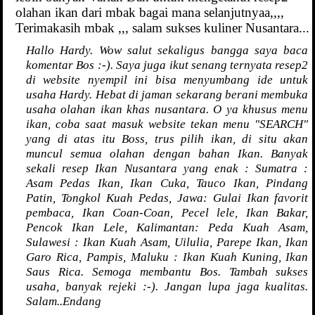
olahan ikan dari mbak bagai mana selanjutnyaa,,,,
Terimakasih mbak ,,, salam sukses kuliner Nusantara...
Hallo Hardy. Wow salut sekaligus bangga saya baca
komentar Bos :-). Saya juga ikut senang ternyata resep2
di website nyempil ini bisa menyumbang ide untuk
usaha Hardy. Hebat di jaman sekarang berani membuka
usaha olahan ikan khas nusantara. O ya khusus menu
ikan, coba saat masuk website tekan menu "SEARCH"
yang di atas itu Boss, trus pilih ikan, di situ akan
muncul semua olahan dengan bahan Ikan. Banyak
sekali resep Ikan Nusantara yang enak : Sumatra :
Asam Pedas Ikan, Ikan Cuka, Tauco Ikan, Pindang
Patin, Tongkol Kuah Pedas, Jawa: Gulai Ikan favorit
pembaca, Ikan Coan-Coan, Pecel lele, Ikan Bakar,
Pencok Ikan Lele, Kalimantan: Peda Kuah Asam,
Sulawesi : Ikan Kuah Asam, Uilulia, Parepe Ikan, Ikan
Garo Rica, Pampis, Maluku : Ikan Kuah Kuning, Ikan
Saus Rica. Semoga membantu Bos. Tambah sukses
usaha, banyak rejeki :-). Jangan lupa jaga kualitas.
Salam..Endang