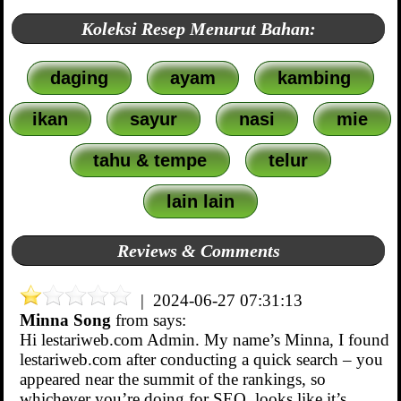
Koleksi Resep Menurut Bahan:
daging
ayam
kambing
ikan
sayur
nasi
mie
tahu & tempe
telur
lain lain
Reviews & Comments
| 2024-06-27 07:31:13
Minna Song
from
says:
Hi lestariweb.com Admin. My name’s Minna, I found
lestariweb.com after conducting a quick search – you
appeared near the summit of the rankings, so
whichever you’re doing for SEO, looks like it’s