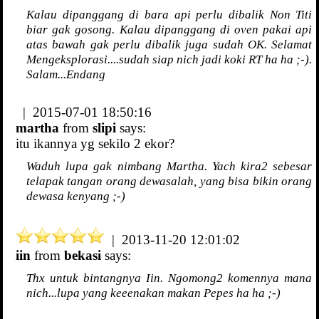
Kalau dipanggang di bara api perlu dibalik Non Titi
biar gak gosong. Kalau dipanggang di oven pakai api
atas bawah gak perlu dibalik juga sudah OK. Selamat
Mengeksplorasi....sudah siap nich jadi koki RT ha ha ;-).
Salam...Endang
| 2015-07-01 18:50:16
martha
from
slipi
says:
itu ikannya yg sekilo 2 ekor?
Waduh lupa gak nimbang Martha. Yach kira2 sebesar
telapak tangan orang dewasalah, yang bisa bikin orang
dewasa kenyang ;-)
| 2013-11-20 12:01:02
iin
from
bekasi
says:
Thx untuk bintangnya Iin. Ngomong2 komennya mana
nich...lupa yang keeenakan makan Pepes ha ha ;-)