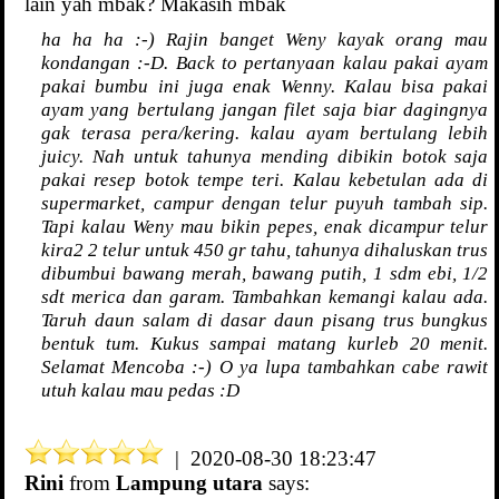
lain yah mbak? Makasih mbak
ha ha ha :-) Rajin banget Weny kayak orang mau
kondangan :-D. Back to pertanyaan kalau pakai ayam
pakai bumbu ini juga enak Wenny. Kalau bisa pakai
ayam yang bertulang jangan filet saja biar dagingnya
gak terasa pera/kering. kalau ayam bertulang lebih
juicy. Nah untuk tahunya mending dibikin botok saja
pakai resep botok tempe teri. Kalau kebetulan ada di
supermarket, campur dengan telur puyuh tambah sip.
Tapi kalau Weny mau bikin pepes, enak dicampur telur
kira2 2 telur untuk 450 gr tahu, tahunya dihaluskan trus
dibumbui bawang merah, bawang putih, 1 sdm ebi, 1/2
sdt merica dan garam. Tambahkan kemangi kalau ada.
Taruh daun salam di dasar daun pisang trus bungkus
bentuk tum. Kukus sampai matang kurleb 20 menit.
Selamat Mencoba :-) O ya lupa tambahkan cabe rawit
utuh kalau mau pedas :D
| 2020-08-30 18:23:47
Rini
from
Lampung utara
says: