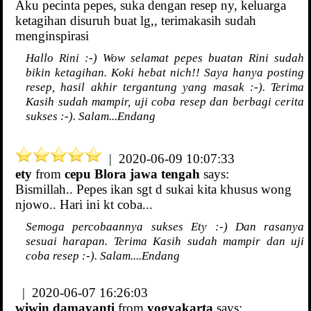
Aku pecinta pepes, suka dengan resep ny, keluarga
ketagihan disuruh buat lg,, terimakasih sudah
menginspirasi
Hallo Rini :-) Wow selamat pepes buatan Rini sudah
bikin ketagihan. Koki hebat nich!! Saya hanya posting
resep, hasil akhir tergantung yang masak :-). Terima
Kasih sudah mampir, uji coba resep dan berbagi cerita
sukses :-). Salam...Endang
| 2020-06-09 10:07:33
ety
from
cepu Blora jawa tengah
says:
Bismillah.. Pepes ikan sgt d sukai kita khusus wong
njowo.. Hari ini kt coba...
Semoga percobaannya sukses Ety :-) Dan rasanya
sesuai harapan. Terima Kasih sudah mampir dan uji
coba resep :-). Salam....Endang
| 2020-06-07 16:26:03
wiwin damayanti
from
yogyakarta
says: