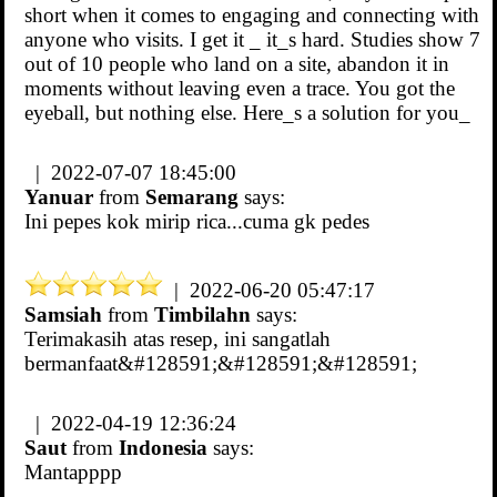
short when it comes to engaging and connecting with
anyone who visits. I get it _ it_s hard. Studies show 7
out of 10 people who land on a site, abandon it in
moments without leaving even a trace. You got the
eyeball, but nothing else. Here_s a solution for you_
| 2022-07-07 18:45:00
Yanuar
from
Semarang
says:
Ini pepes kok mirip rica...cuma gk pedes
| 2022-06-20 05:47:17
Samsiah
from
Timbilahn
says:
Terimakasih atas resep, ini sangatlah
bermanfaat&#128591;&#128591;&#128591;
| 2022-04-19 12:36:24
Saut
from
Indonesia
says:
Mantapppp