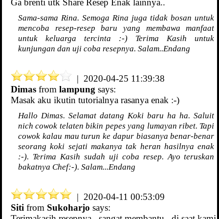
Ga brenti utk Share Resep Enak lainnya..
Sama-sama Rina. Semoga Rina juga tidak bosan untuk
mencoba resep-resep baru yang membawa manfaat
untuk keluarga tercinta :-) Terima Kasih untuk
kunjungan dan uji coba resepnya. Salam..Endang
| 2020-04-25 11:39:38
Dimas
from
lampung
says:
Masak aku ikutin tutorialnya rasanya enak :-)
Hallo Dimas. Selamat datang Koki baru ha ha. Saluit
nich cowok telaten bikin pepes yang lumayan ribet. Tapi
cowok kalau mau turun ke dapur biasanya benar-benar
seorang koki sejati makanya tak heran hasilnya enak
:-). Terima Kasih sudah uji coba resep. Ayo teruskan
bakatnya Chef:-). Salam...Endang
| 2020-04-11 00:53:09
Siti
from
Sukoharjo
says:
Terimakasih resepnya.. sangat membantu,, di saat kami