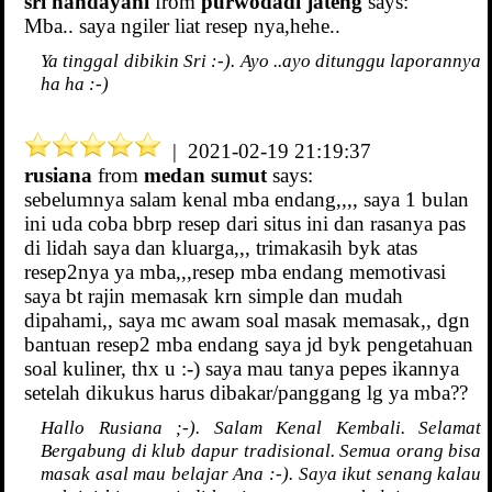
sri handayani
from
purwodadi jateng
says:
Mba.. saya ngiler liat resep nya,hehe..
Ya tinggal dibikin Sri :-). Ayo ..ayo ditunggu laporannya
ha ha :-)
| 2021-02-19 21:19:37
rusiana
from
medan sumut
says:
sebelumnya salam kenal mba endang,,,, saya 1 bulan
ini uda coba bbrp resep dari situs ini dan rasanya pas
di lidah saya dan kluarga,,, trimakasih byk atas
resep2nya ya mba,,,resep mba endang memotivasi
saya bt rajin memasak krn simple dan mudah
dipahami,, saya mc awam soal masak memasak,, dgn
bantuan resep2 mba endang saya jd byk pengetahuan
soal kuliner, thx u :-) saya mau tanya pepes ikannya
setelah dikukus harus dibakar/panggang lg ya mba??
Hallo Rusiana ;-). Salam Kenal Kembali. Selamat
Bergabung di klub dapur tradisional. Semua orang bisa
masak asal mau belajar Ana :-). Saya ikut senang kalau