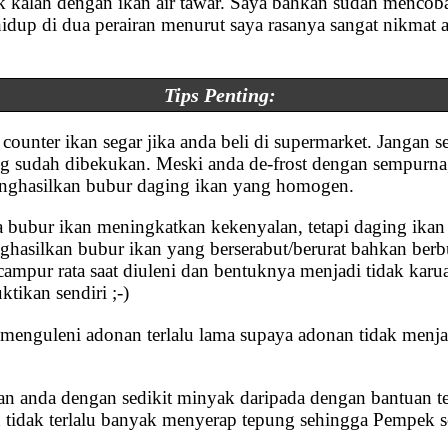
dak kalah dengan ikan air tawar. Saya bahkan sudah menc
dup di dua perairan menurut saya rasanya sangat nikmat a
Tips Penting:
 counter ikan segar jika anda beli di supermarket. Jangan s
yang sudah dibekukan. Meski anda de-frost dengan sempurn
nghasilkan bubur daging ikan yang homogen.
 bubur ikan meningkatkan kekenyalan, tetapi daging ikan
asilkan bubur ikan yang berserabut/berurat bahkan berbuti
rcampur rata saat diuleni dan bentuknya menjadi tidak karu
ktikan sendiri ;-)
menguleni adonan terlalu lama supaya adonan tidak menja
gan anda dengan sedikit minyak daripada dengan bantuan 
tidak terlalu banyak menyerap tepung sehingga Pempek s