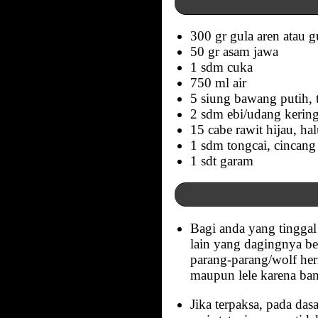
300 gr gula aren atau gu
50 gr asam jawa
1 sdm cuka
750 ml air
5 siung bawang putih, 
2 sdm ebi/udang kering
15 cabe rawit hijau, ha
1 sdm tongcai, cincang
1 sdt garam
Bagi anda yang tinggal 
lain yang dagingnya be
parang-parang/wolf herr
maupun lele karena b
Jika terpaksa, pada das