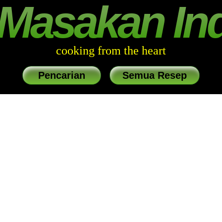
Masakan In
cooking from the heart
Pencarian
Semua Resep