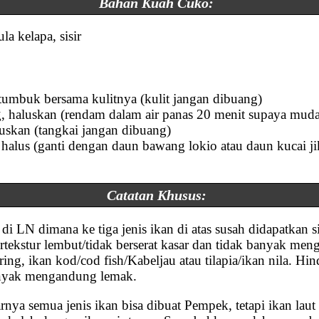
Bahan Kuah Cuko:
la kelapa, sisir
tumbuk bersama kulitnya (kulit jangan dibuang)
, haluskan (rendam dalam air panas 20 menit supaya mud
luskan (tangkai jangan dibuang)
 halus (ganti dengan daun bawang lokio atau daun kucai ji
Catatan Khusus:
di LN dimana ke tiga jenis ikan di atas susah didapatkan 
rtekstur lembut/tidak berserat kasar dan tidak banyak me
ing, ikan kod/cod fish/Kabeljau atau tilapia/ikan nila. Hi
anyak mengandung lemak.
arnya semua jenis ikan bisa dibuat Pempek, tetapi ikan lau