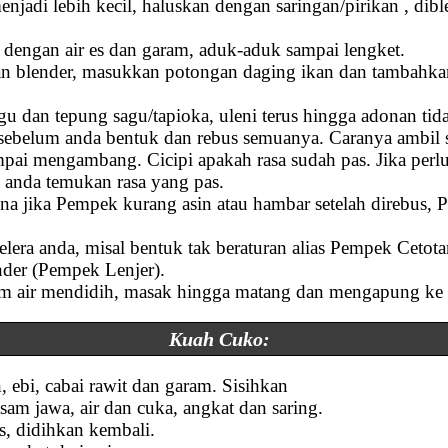
njadi lebih kecil, haluskan dengan saringan/pirikan , dibl
dengan air es dan garam, aduk-aduk sampai lengket.
 blender, masukkan potongan daging ikan dan tambahkan 5
u dan tepung sagu/tapioka, uleni terus hingga adonan ti
sebelum anda bentuk dan rebus semuanya. Caranya ambil s
ampai mengambang. Cicipi apakah rasa sudah pas. Jika pe
 anda temukan rasa yang pas.
ena jika Pempek kurang asin atau hambar setelah direbus, P
elera anda, misal bentuk tak beraturan alias Pempek Cetot
inder (Pempek Lenjer).
 air mendidih, masak hingga matang dan mengapung ke p
Kuah Cuko:
 ebi, cabai rawit dan garam. Sisihkan
sam jawa, air dan cuka, angkat dan saring.
, didihkan kembali.