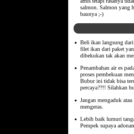
amis tetapi rasanya ti
salmon. Salmon yang hi
baunya ;-)
Beli ikan langsung dari
filet ikan dari paket 
dibekukan tak akan me
Penambahan air es pada
proses pembekuan mengh
Bubur ini tidak bisa te
percaya??!! Silahkan bu
Jangan mengaduk atau 
mengeras.
Lebih baik lumuri tan
Pempek supaya adonan 