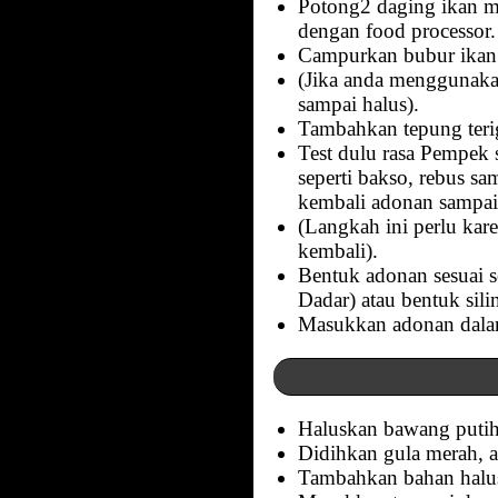
Potong2 daging ikan me
dengan food processor.
Campurkan bubur ikan 
(Jika anda menggunakan
sampai halus).
Tambahkan tepung terig
Test dulu rasa Pempek 
seperti bakso, rebus s
kembali adonan sampai
(Langkah ini perlu kar
kembali).
Bentuk adonan sesuai s
Dadar) atau bentuk sil
Masukkan adonan dalam
Haluskan bawang putih,
Didihkan gula merah, a
Tambahkan bahan halus