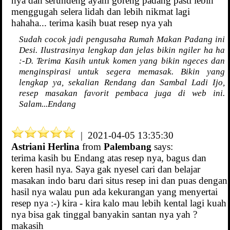
nya dan serundeng ayam goreng padang pasti lebih
menggugah selera lidah dan lebih nikmat lagi
hahaha... terima kasih buat resep nya yah
Sudah cocok jadi pengusaha Rumah Makan Padang ini
Desi. Ilustrasinya lengkap dan jelas bikin ngiler ha ha
:-D. Terima Kasih untuk komen yang bikin ngeces dan
menginspirasi untuk segera memasak. Bikin yang
lengkap ya, sekalian Rendang dan Sambal Ladi Ijo,
resep masakan favorit pembaca juga di web ini.
Salam...Endang
| 2021-04-05 13:35:30
Astriani Herlina
from
Palembang
says:
terima kasih bu Endang atas resep nya, bagus dan
keren hasil nya. Saya gak nyesel cari dan belajar
masakan indo baru dari situs resep ini dan puas dengan
hasil nya walau pun ada kekurangan yang menyertai
resep nya :-) kira - kira kalo mau lebih kental lagi kuah
nya bisa gak tinggal banyakin santan nya yah ?
makasih