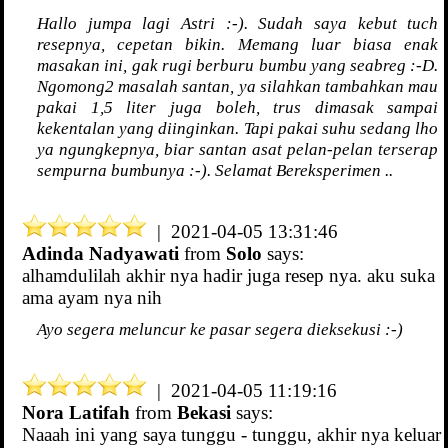
Hallo jumpa lagi Astri :-). Sudah saya kebut tuch
resepnya, cepetan bikin. Memang luar biasa enak
masakan ini, gak rugi berburu bumbu yang seabreg :-D.
Ngomong2 masalah santan, ya silahkan tambahkan mau
pakai 1,5 liter juga boleh, trus dimasak sampai
kekentalan yang diinginkan. Tapi pakai suhu sedang lho
ya ngungkepnya, biar santan asat pelan-pelan terserap
sempurna bumbunya :-). Selamat Bereksperimen ..
| 2021-04-05 13:31:46
Adinda Nadyawati
from
Solo
says:
alhamdulilah akhir nya hadir juga resep nya. aku suka
ama ayam nya nih
Ayo segera meluncur ke pasar segera dieksekusi :-)
| 2021-04-05 11:19:16
Nora Latifah
from
Bekasi
says:
Naaah ini yang saya tunggu - tunggu, akhir nya keluar