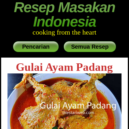
Resep Masakan
Indonesia
cooking from the heart
Pencarian
Semua Resep
Gulai Ayam Padang