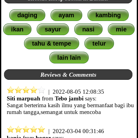
daging
ayam
kambing
ikan
sayur
nasi
mie
tahu & tempe
telur
lain lain
Reviews & Comments
| 2022-08-05 12:08:35
Siti marpuah
from
Tebo jambi
says:
Sangat berterima kasih ilmu yang bermanfaat bagi ibu
rumah tangga,semangat untuk mencoba
| 2022-03-04 00:31:46
kania
from
bogor
says: