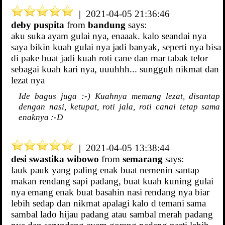
| 2021-04-05 21:36:46
deby puspita
from
bandung
says:
aku suka ayam gulai nya, enaaak. kalo seandai nya
saya bikin kuah gulai nya jadi banyak, seperti nya bisa
di pake buat jadi kuah roti cane dan mar tabak telor
sebagai kuah kari nya, uuuhhh... sungguh nikmat dan
lezat nya
Ide bagus juga :-) Kuahnya memang lezat, disantap
dengan nasi, ketupat, roti jala, roti canai tetap sama
enaknya :-D
| 2021-04-05 13:38:44
desi swastika wibowo
from
semarang
says:
lauk pauk yang paling enak buat nemenin santap
makan rendang sapi padang, buat kuah kuning gulai
nya emang enak buat basahin nasi rendang nya biar
lebih sedap dan nikmat apalagi kalo d temani sama
sambal lado hijau padang atau sambal merah padang