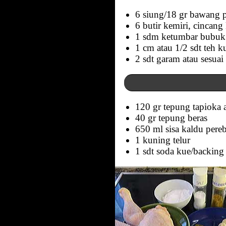
6 siung/18 gr bawang p
6 butir kemiri, cincang
1 sdm ketumbar bubuk
1 cm atau 1/2 sdt teh k
2 sdt garam atau sesuai 
120 gr tepung tapioka a
40 gr tepung beras
650 ml sisa kaldu pere
1 kuning telur
1 sdt soda kue/backing