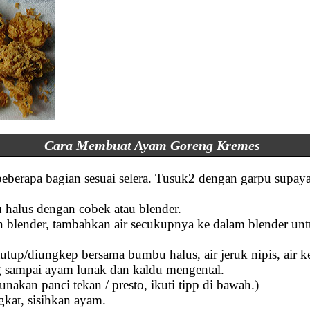
Cara Membuat Ayam Goreng Kremes
eberapa bagian sesuai selera. Tusuk2 dengan garpu supa
halus dengan cobek atau blender.
 blender, tambahkan air secukupnya ke dalam blender u
tup/diungkep bersama bumbu halus, air jeruk nipis, air ke
ng sampai ayam lunak dan kaldu mengental.
akan panci tekan / presto, ikuti tipp di bawah.)
gkat, sisihkan ayam.