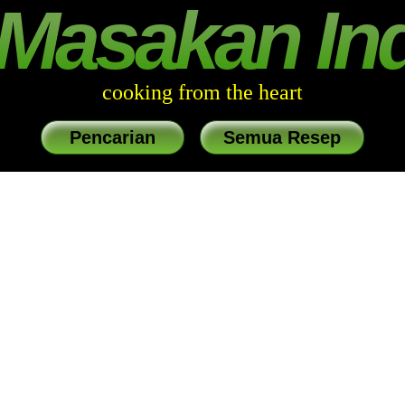
Masakan In
cooking from the heart
Pencarian
Semua Resep