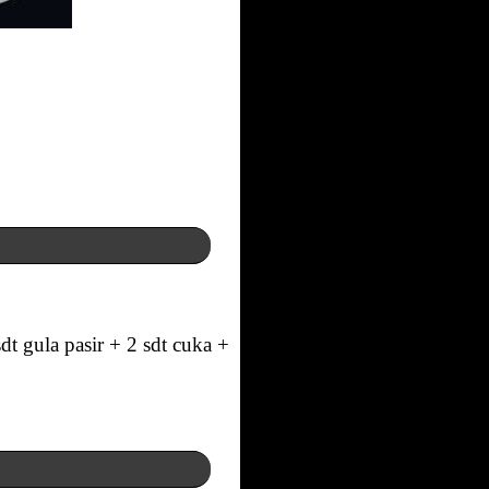
sdt gula pasir + 2 sdt cuka +